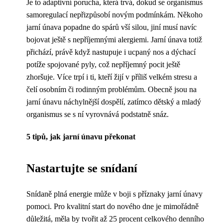
Je to adaptivní porucha, která trvá, dokud se organismus
samoregulací nepřizpůsobí novým podmínkám. Někoho
jarní únava popadne do spárů vší silou, jiní musí navíc
bojovat ještě s nepříjemnými alergiemi. Jarní únava totiž
přichází, právě když nastupuje i ucpaný nos a dýchací
potíže spojované pyly, což nepříjemný pocit ještě
zhoršuje. Více trpí i ti, kteří žijí v příliš velkém stresu a
čelí osobním či rodinným problémům. Obecně jsou na
jarní únavu náchylnější dospělí, zatímco dětský a mladý
organismus se s ní vyrovnává podstatně snáz.
5 tipů, jak jarní únavu překonat
Nastartujte se snídaní
Snídaně plná energie může v boji s příznaky jarní únavy
pomoci. Pro kvalitní start do nového dne je mimořádně
důležitá, měla by tvořit až 25 procent celkového denního