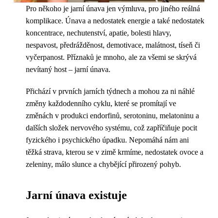
Pro někoho je jarní únava jen výmluva, pro jiného reálná
komplikace. Únava a nedostatek energie a také nedostatek
koncentrace, nechutenství, apatie, bolesti hlavy,
nespavost, předrážděnost, demotivace, malátnost, tíseň či
vyčerpanost. Příznaků je mnoho, ale za všemi se skrývá
nevítaný host – jarní únava.
Přichází v prvních jarních týdnech a mohou za ni náhlé
změny každodenního cyklu, které se promítají ve
změnách v produkci endorfinů, serotoninu, melatoninu a
dalších složek nervového systému, což zapříčiňuje pocit
fyzického i psychického úpadku. Nepomáhá nám ani
těžká strava, kterou se v zimě krmíme, nedostatek ovoce a
zeleniny, málo slunce a chybějící přirozený pohyb.
Jarní únava existuje