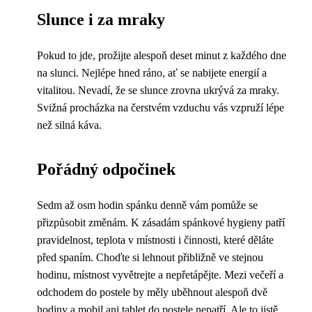
Slunce i za mraky
Pokud to jde, prožijte alespoň deset minut z každého dne
na slunci. Nejlépe hned ráno, ať se nabijete energií a
vitalitou. Nevadí, že se slunce zrovna ukrývá za mraky.
Svižná procházka na čerstvém vzduchu vás vzpruží lépe
než silná káva.
Pořádný odpočinek
Sedm až osm hodin spánku denně vám pomůže se
přizpůsobit změnám. K zásadám spánkové hygieny patří
pravidelnost, teplota v místnosti i činnosti, které děláte
před spaním. Choďte si lehnout přibližně ve stejnou
hodinu, místnost vyvětrejte a nepřetápějte. Mezi večeří a
odchodem do postele by měly uběhnout alespoň dvě
hodiny a mobil ani tablet do postele nepatří. Ale to jistě