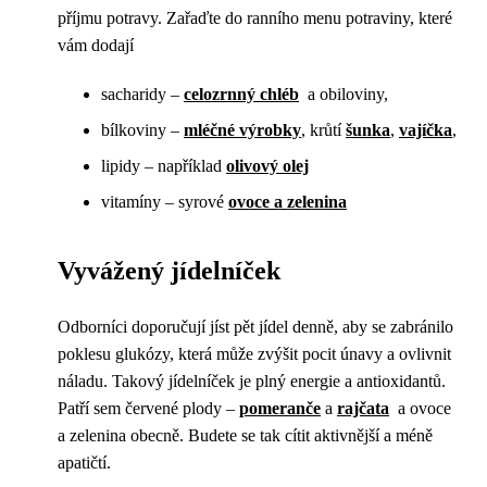
příjmu potravy. Zařaďte do ranního menu potraviny, které
vám dodají
sacharidy –
celozrnný chléb
a obiloviny,
bílkoviny –
mléčné výrobky
, krůtí
šunka
,
vajíčka
,
lipidy – například
olivový olej
vitamíny – syrové
ovoce a zelenina
Vyvážený jídelníček
Odborníci doporučují jíst pět jídel denně, aby se zabránilo
poklesu glukózy, která může zvýšit pocit únavy a ovlivnit
náladu. Takový jídelníček je plný energie a antioxidantů.
Patří sem červené plody –
pomeranče
a
rajčata
a ovoce
a zelenina obecně. Budete se tak cítit aktivnější a méně
apatičtí.