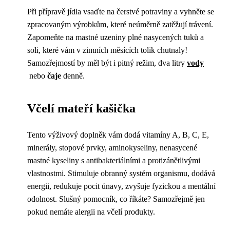
Při přípravě jídla vsaďte na čerstvé potraviny a vyhněte se
zpracovaným výrobkům, které neúměrně zatěžují trávení.
Zapomeňte na mastné uzeniny plné nasycených tuků a
soli, které vám v zimních měsících tolik chutnaly!
Samozřejmostí by měl být i pitný režim, dva litry
vody
nebo
čaje
denně.
Včelí mateří kašička
Tento výživový doplněk vám dodá vitamíny A, B, C, E,
minerály, stopové prvky, aminokyseliny, nenasycené
mastné kyseliny s antibakteriálními a protizánětlivými
vlastnostmi. Stimuluje obranný systém organismu, dodává
energii, redukuje pocit únavy, zvyšuje fyzickou a mentální
odolnost. Slušný pomocník, co říkáte? Samozřejmě jen
pokud nemáte alergii na včelí produkty.