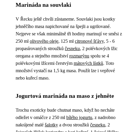
Marináda na souvlaki
V Řecku ještě chvíli zůstaneme. Souvlaki jsou kostky
jehněčího masa napichované na špejli a ugrilované.
Nejprve se však minimálně tři hodiny marinují ve směsi z
250 ml
olivového oleje
, 125 ml
citronové šťávy
, 5 - 6
propasírovaných stroužků
česneku
, 2 polévkových lžic
oregana a stejného množství
rozmarýnu
spolu se 4
polévkovými lžícemi čerstvým
mátových lístků
. Toto
množství vystačí na 1,5 kg masa. Použít lze i vepřové
nebo kuřecí maso.
Jogurtová marináda na maso z jehněte
Trochu exoticky bude chutnat maso, když ho necháte
odležet v omáčce z 250 ml
bílého jogurtu
, z nadrobno
nakrájené malé
šalotky
a dvou stroužků
česneku
, 2