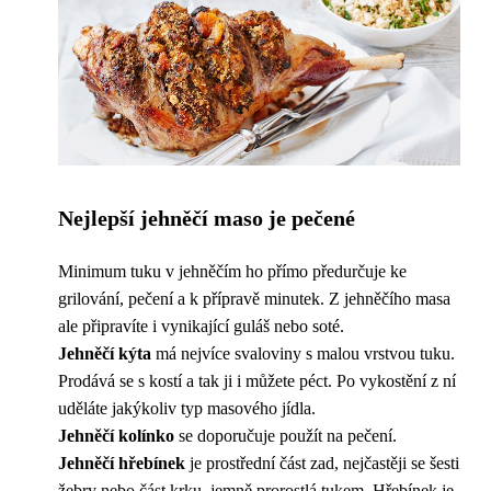
Nejlepší jehněčí maso je pečené
Minimum tuku v jehněčím ho přímo předurčuje ke
grilování, pečení a k přípravě minutek. Z jehněčího masa
ale připravíte i vynikající guláš nebo soté.
Jehněčí kýta
má nejvíce svaloviny s malou vrstvou tuku.
Prodává se s kostí a tak ji i můžete péct. Po vykostění z ní
uděláte jakýkoliv typ masového jídla.
Jehněčí kolínko
se doporučuje použít na pečení.
Jehněčí hřebínek
je prostřední část zad, nejčastěji se šesti
žebry nebo část krku, jemně prorostlá tukem. Hřebínek je