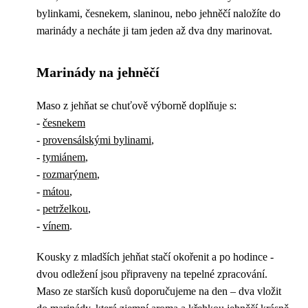
bylinkami, česnekem, slaninou, nebo jehněčí naložíte do
marinády a necháte ji tam jeden až dva dny marinovat.
Marinády na jehněčí
Maso z jehňat se chuťově výborně doplňuje s:
-
česnekem
-
provensálskými bylinami
,
-
tymiánem
,
-
rozmarýnem
,
-
mátou
,
-
petrželkou
,
-
vínem
.
Kousky z mladších jehňat stačí okořenit a po hodince -
dvou odležení jsou připraveny na tepelné zpracování.
Maso ze starších kusů doporučujeme na den – dva vložit