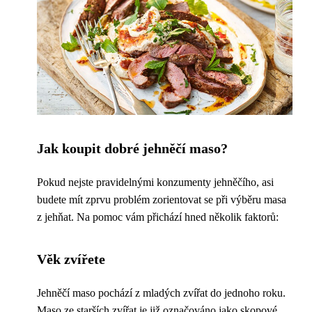
Jak koupit dobré jehněčí maso?
Pokud nejste pravidelnými konzumenty jehněčího, asi
budete mít zprvu problém zorientovat se při výběru masa
z jehňat. Na pomoc vám přichází hned několik faktorů:
Věk zvířete
Jehněčí maso pochází z mladých zvířat do jednoho roku.
Maso ze starších zvířat je již označováno jako skopové.