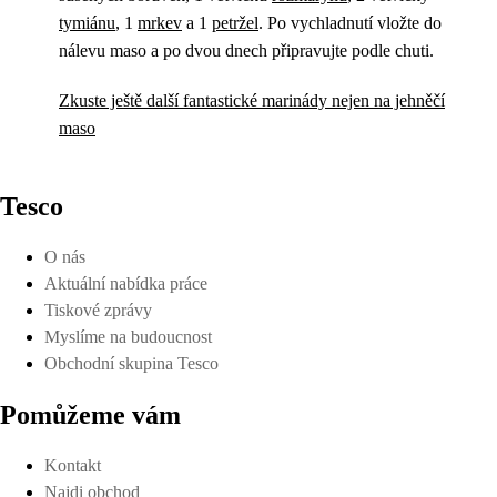
tymiánu
, 1
mrkev
a 1
petržel
. Po vychladnutí vložte do
nálevu maso a po dvou dnech připravujte podle chuti.
Zkuste ještě další fantastické marinády nejen na jehněčí
maso
Tesco
O nás
Aktuální nabídka práce
Tiskové zprávy
Myslíme na budoucnost
Obchodní skupina Tesco
Pomůžeme vám
Kontakt
Najdi obchod