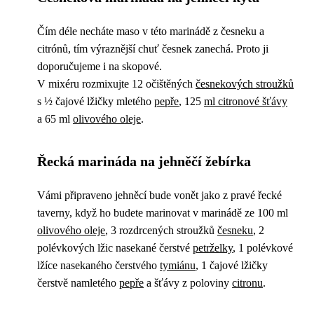
Čím déle necháte maso v této marinádě z česneku a
citrónů, tím výraznější chuť česnek zanechá. Proto ji
doporučujeme i na skopové.
V mixéru rozmixujte 12 očištěných
česnekových stroužků
s ½ čajové lžičky mletého
pepře
, 125
ml citronové šťávy
a 65 ml
olivového oleje
.
Řecká marináda na jehněčí žebírka
Vámi připraveno jehněcí bude vonět jako z pravé řecké
taverny, když ho budete marinovat v marinádě ze 100 ml
olivového oleje
, 3 rozdrcených stroužků
česneku
, 2
polévkových lžic nasekané čerstvé
petrželky
, 1 polévkové
lžíce nasekaného čerstvého
tymiánu
, 1 čajové lžičky
čerstvě namletého
pepře
a šťávy z poloviny
citronu
.