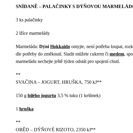
SNÍDANĚ – PALAČINKY S DÝŇOVOU MARMELÁDOU
3 ks palačinky
2 lžíce marmelády
Marmeláda:
Dýni
Hokkaido
omyjte, není potřeba loupat, rozk
dle potřeby do změknutí. Sladit můžete cukrem či
medem
, sp
marmeládu nechejte ještě týden odstát pro spojení chutí.
**
SVAČINA – JOGURT, HRUŠKA, 750 kJ**
150 g
bílého jogurtu
3,5 % tuku (1 kelímek)
1
hruška
**
OBĚD – DÝŇOVÉ RIZOTO, 2350 kJ**