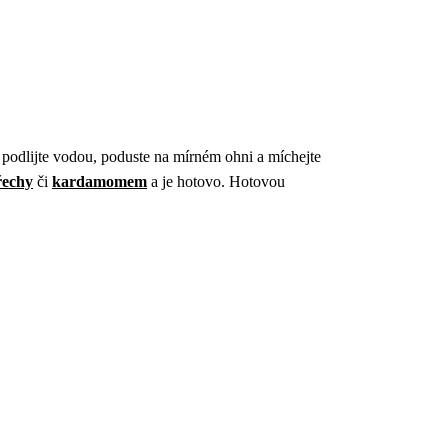
, podlijte vodou, poduste na mírném ohni a míchejte
řechy
či
kardamomem
a je hotovo. Hotovou