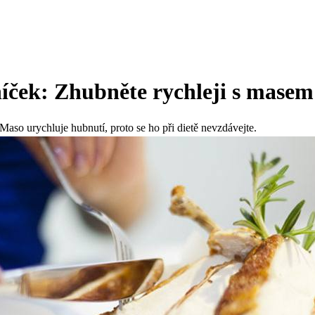
níček: Zhubněte rychleji s masem
Maso urychluje hubnutí, proto se ho při dietě nevzdávejte.