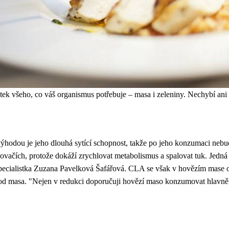
k všeho, co váš organismus potřebuje – masa i zeleniny. Nechybí ani s
ýhodou je jeho dlouhá sytící schopnost, takže po jeho konzumaci nebu
lovačích, protože dokáží zrychlovat metabolismus a spalovat tuk. Jedná
specialistka Zuzana Pavelková Šafářová. CLA se však v hovězím mase o
ůvod masa. "Nejen v redukci doporučuji hovězí maso konzumovat hlavně