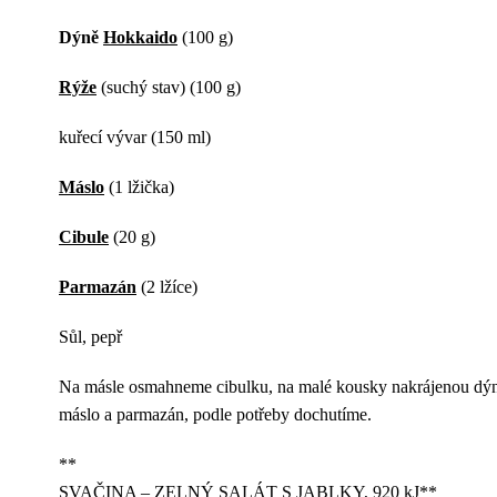
Dýně
Hokkaido
(100 g)
Rýže
(suchý stav) (100 g)
kuřecí vývar (150 ml)
Máslo
(1 lžička)
Cibule
(20 g)
Parmazán
(2 lžíce)
Sůl, pepř
Na másle osmahneme cibulku, na malé kousky nakrájenou dýn
máslo a parmazán, podle potřeby dochutíme.
**
SVAČINA – ZELNÝ SALÁT S JABLKY, 920 kJ**