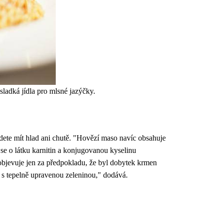
ladká jídla pro mlsné jazýčky.
dete mít hlad ani chutě. "Hovězí maso navíc obsahuje
 se o látku karnitin a konjugovanou kyselinu
bjevuje jen za předpokladu, že byl dobytek krmen
 s tepelně upravenou zeleninou," dodává.