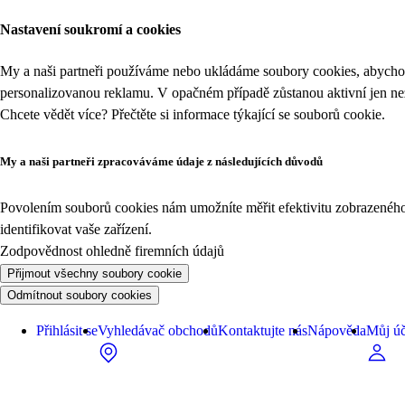
Nastavení soukromí a cookies
My a naši partneři používáme nebo ukládáme soubory cookies, abychom
personalizovanou reklamu. V opačném případě zůstanou aktivní jen n
Chcete vědět více? Přečtěte si informace týkající se
souborů cookie
.
My a naši partneři zpracováváme údaje z následujících důvodů
Povolením souborů cookies nám umožníte měřit efektivitu zobrazeného o
identifikovat vaše zařízení.
Zodpovědnost ohledně firemních údajů
Přijmout všechny soubory cookie
Odmítnout soubory cookies
Přihlásit se
Vyhledávač obchodů
Kontaktujte nás
Nápověda
Můj úč