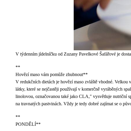
V týdenním jídelníčku od Zuzany Pavelkové Šafářové je dostate
**
Hovězí maso vám pomůže zhubnout**
V redukčních dietách je hovězí maso zvláště vhodné. Velkou v
látky, které se nejčastěji používají v komerčně vyráběných spa
linolovou, označovanou také jako CLA," vysvětluje nutriční 
na travnatých pastvinách. Vždy je tedy dobré zajímat se o p
**
PONDĚLÍ**