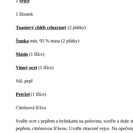
1
vejce
1 žloutek
Toastový chléb celozrnný
(2 plátky)
Šunka
min. 95 % masa (2 plátky)
Máslo
(1 lžíce)
Vinný ocet
(1 lžíce)
Sůl, pepř
Petržel
(1 lžíce)
Citrónová šťáva
Svařte ocet s pepřem a bylinkami na polovinu, sceďte a dejte 
pepřem, citrónovou šťávou. Uvařte ztracené vejce. Na opečený 