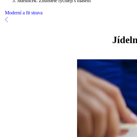
Jídelníček: Zhubněte rychleji s masem
Moderní a fit strava
Jídel