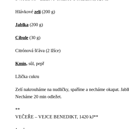
Hlávkové
zelí
(200 g)
Jablka
(200 g)
Cibule
(30 g)
Citrónová šťáva (2 lžíce)
Kmín,
sůl, pepř
Lžička cukru
Zelí nakrouháme na nudličky, spaříme a necháme okapat. Jab
Necháme 20 min odležet.
**
VEČEŘE – VEJCE BENEDIKT, 1420 kJ**