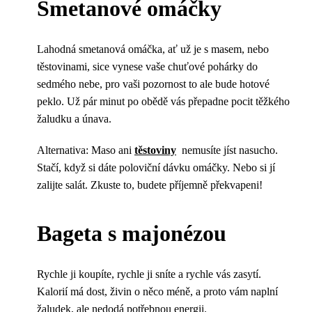
Smetanové omáčky
Lahodná smetanová omáčka, ať už je s masem, nebo
těstovinami, sice vynese vaše chuťové pohárky do
sedmého nebe, pro vaši pozornost to ale bude hotové
peklo. Už pár minut po obědě vás přepadne pocit těžkého
žaludku a únava.
Alternativa: Maso ani
těstoviny
nemusíte jíst nasucho.
Stačí, když si dáte poloviční dávku omáčky. Nebo si jí
zalijte salát. Zkuste to, budete příjemně překvapeni!
Bageta s majonézou
Rychle ji koupíte, rychle ji sníte a rychle vás zasytí.
Kalorií má dost, živin o něco méně, a proto vám naplní
žaludek, ale nedodá potřebnou energii.