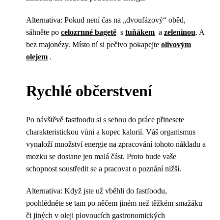
Alternativa: Pokud není čas na „dvoufázový“ oběd,
sáhněte po
celozrnné bagetě
s
tuňákem
a
zeleninou
. A
bez majonézy. Místo ní si pečivo pokapejte
olivovým
olejem
.
Rychlé občerstvení
Po návštěvě fastfoodu si s sebou do práce přinesete
charakteristickou vůni a kopec kalorií. Váš organismus
vynaloží množství energie na zpracování tohoto nákladu a
mozku se dostane jen malá část. Proto bude vaše
schopnost soustředit se a pracovat o poznání nižší.
Alternativa: Když jste už vběhli do fastfoodu,
poohlédněte se tam po něčem jiném než těžkém smažáku
či jiných v oleji plovoucích gastronomických