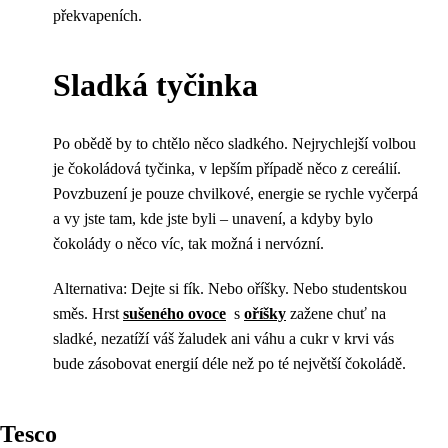
překvapeních.
Sladká tyčinka
Po obědě by to chtělo něco sladkého. Nejrychlejší volbou
je čokoládová tyčinka, v lepším případě něco z cereálií.
Povzbuzení je pouze chvilkové, energie se rychle vyčerpá
a vy jste tam, kde jste byli – unavení, a kdyby bylo
čokolády o něco víc, tak možná i nervózní.
Alternativa: Dejte si fík. Nebo oříšky. Nebo studentskou
směs. Hrst
sušeného ovoce
s
oříšky
zažene chuť na
sladké, nezatíží váš žaludek ani váhu a cukr v krvi vás
bude zásobovat energií déle než po té největší čokoládě.
Tesco