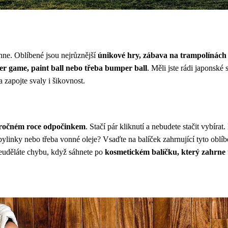
chne. Oblíbené jsou nejrůznější
únikové hry, zábava na trampolínác
ser game, paint ball nebo třeba bumper ball
. Měli jste rádi japonské 
 zapojte svaly i šikovnost.
náročném roce odpočinkem
. Stačí pár kliknutí a nebudete stačit vybírat
bylinky nebo třeba vonné oleje? Vsaďte na balíček zahrnující tyto oblíb
euděláte chybu, když sáhnete po
kosmetickém balíčku, který zahrne t