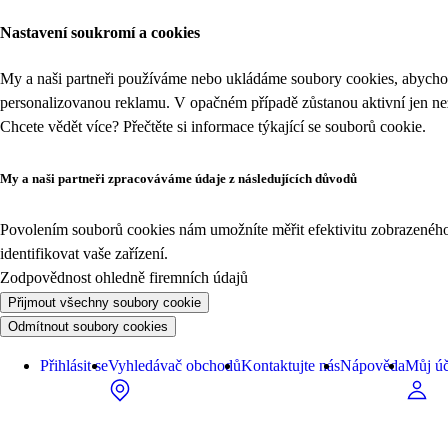
Nastavení soukromí a cookies
My a naši partneři používáme nebo ukládáme soubory cookies, abychom
personalizovanou reklamu. V opačném případě zůstanou aktivní jen n
Chcete vědět více? Přečtěte si informace týkající se
souborů cookie
.
My a naši partneři zpracováváme údaje z následujících důvodů
Povolením souborů cookies nám umožníte měřit efektivitu zobrazeného o
identifikovat vaše zařízení.
Zodpovědnost ohledně firemních údajů
Přijmout všechny soubory cookie
Odmítnout soubory cookies
Přihlásit se
Vyhledávač obchodů
Kontaktujte nás
Nápověda
Můj úč