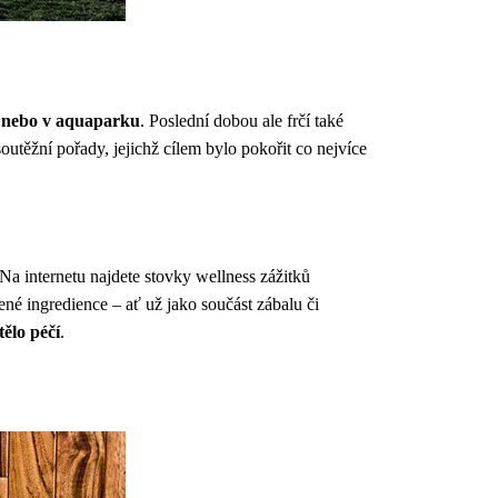
h nebo v aquaparku
. Poslední dobou ale frčí také
soutěžní pořady, jejichž cílem bylo pokořit co nejvíce
. Na internetu najdete stovky wellness zážitků
ené ingredience – ať už jako součást zábalu či
ělo péčí
.