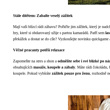
Stále dítětem: Zabalte veselý zážitek
Mají vaši blízcí rádi zábavu? Pořiďte jim zážitek, který je nad
hry, které si obdarovaný užije s partou kamarádů. Patří sem
la
překážek a dostat se do cíle? Vyzkoušejte novinku quickgame a
Věčné pracanty potěší relaxace
Zapomeňte na stres a shon a
odměňte sebe i své blízké po 
obsahujících
masáže, koupele a zábaly
. Máte rádi čokoládu, 
koupele. Pokud vybíráte
zážitek pouze pro ženu
, rozhodně n