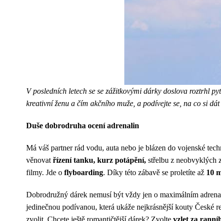
V posledních letech se se zážitkovými dárky doslova roztrhl pyt
kreativní ženu a čím akčního muže, a podívejte se, na co si dát
Duše dobrodruha ocení adrenalin
Má váš partner rád vodu, auta nebo je blázen do vojenské t
věnovat
řízení tanku, kurz potápění,
střelbu z neobvyklých z
filmy. Jde o
flyboarding
. Díky této zábavě se proletíte až
10 m
Dobrodružný dárek nemusí být vždy jen o maximálním adrenal
jedinečnou podívanou, která ukáže nejkrásnější kouty České rep
zvolit. Chcete ještě romantičtější dárek? Zvolte
vzlet za rann