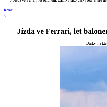
Jízda ve Ferrari, let balonem. Zážitky jako dárky letí. Které n
Relax
Jízda ve Ferrari, let balon
Dárky, na kte