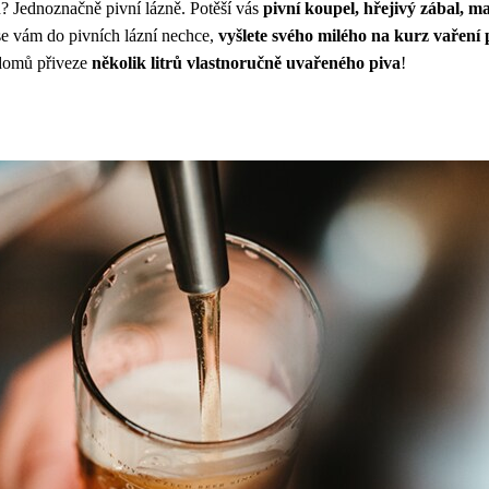
n? Jednoznačně pivní lázně. Potěší vás
pivní koupel, hřejivý zábal, m
e vám do pivních lázní nechce,
vyšlete svého milého na kurz vaření 
e domů přiveze
několik litrů vlastnoručně uvařeného piva
!