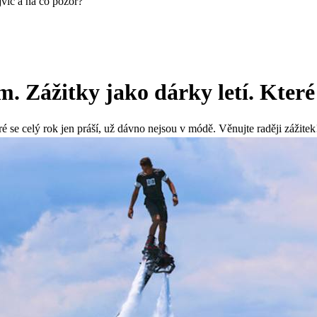
ejvíc a na co pozor?
em. Zážitky jako dárky letí. Které
ré se celý rok jen práší, už dávno nejsou v módě. Věnujte raději zážitek