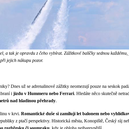
el, a tak je opravdu z čeho vybírat. Zážitkové balíčky sednou každému, j
 při jejich nákupu pozor.
echniky? Dnes už se adrenalinové zážitky neomezují pouze na seskok 
braní i
jízdu v Hummeru nebo Ferrari
. Hledáte něco skutečně netrad
etrů nad hladinou přehrady
.
inu v krvi.
Romantické duše si zamilují let balonem nebo vyhlídkov
ubliky z ptačí perspektivy. Historická města, Konopiště, Český ráj nebo
ího rozbřesku či soumraku
, kdy je obloha nejbarevnější.