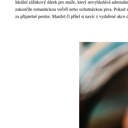
Ideální zážitkový dárek pro muže, který nevyhledává adrenali
zakončíte romantickou večeří nebo ochutnávkou piva. Pokud s
za přijatelné peníze. Manžel či přítel si navíc z vydařené akc