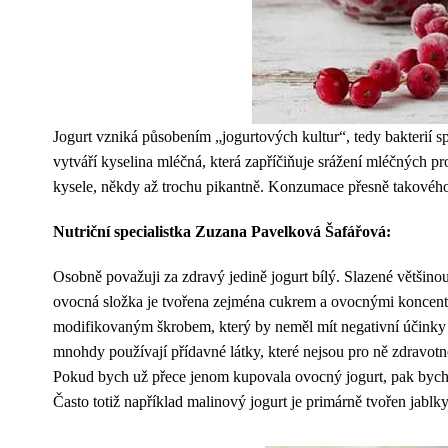
Jogurt vzniká působením „jogurtových kultur“, tedy bakterií s
vytváří kyselina mléčná, která zapříčiňuje srážení mléčných pro
kysele, někdy až trochu pikantně. Konzumace přesně takového 
Nutriční specialistka Zuzana Pavelková Šafářová:
Osobně považuji za zdravý jedině jogurt bílý. Slazené většin
ovocná složka je tvořena zejména cukrem a ovocnými koncentrá
modifikovaným škrobem, který by neměl mít negativní účinky n
mnohdy používají přídavné látky, které nejsou pro ně zdravotn
Pokud bych už přece jenom kupovala ovocný jogurt, pak bych s
Často totiž například malinový jogurt je primárně tvořen jablky