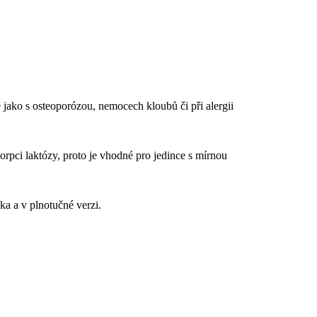
 jako s osteoporózou, nemocech kloubů či při alergii
rpci laktózy, proto je vhodné pro jedince s mírnou
ka a v plnotučné verzi.