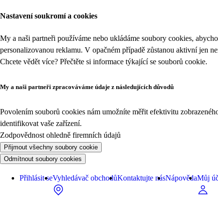
Nastavení soukromí a cookies
My a naši partneři používáme nebo ukládáme soubory cookies, abychom
personalizovanou reklamu. V opačném případě zůstanou aktivní jen n
Chcete vědět více? Přečtěte si informace týkající se
souborů cookie
.
My a naši partneři zpracováváme údaje z následujících důvodů
Povolením souborů cookies nám umožníte měřit efektivitu zobrazeného o
identifikovat vaše zařízení.
Zodpovědnost ohledně firemních údajů
Přijmout všechny soubory cookie
Odmítnout soubory cookies
Přihlásit se
Vyhledávač obchodů
Kontaktujte nás
Nápověda
Můj úč