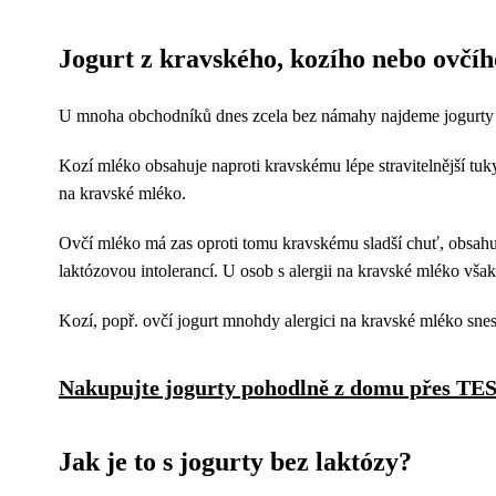
Jogurt z kravského, kozího nebo ovčí
U mnoha obchodníků dnes zcela bez námahy najdeme jogurty n
Kozí mléko obsahuje naproti kravskému lépe stravitelnější tuk
na kravské mléko.
Ovčí mléko má zas oproti tomu kravskému sladší chuť, obsahuje
laktózovou intolerancí. U osob s alergii na kravské mléko však
Kozí, popř. ovčí jogurt mnohdy alergici na kravské mléko snes
Nakupujte jogurty pohodlně z domu přes T
Jak je to s jogurty bez laktózy?