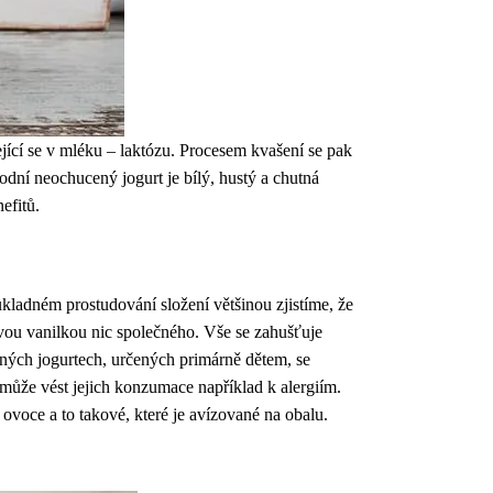
ející se v mléku – laktózu. Procesem kvašení se pak
rodní neochucený jogurt je bílý, hustý a chutná
efitů.
kladném prostudování složení většinou zjistíme, že
vou vanilkou nic společného. Vše se zahušťuje
cných jogurtech, určených primárně dětem, se
 může vést jejich konzumace například k alergiím.
voce a to takové, které je avízované na obalu.