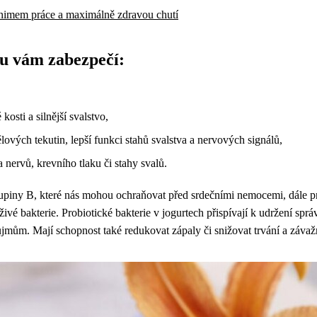
inimem práce a maximálně zdravou chutí
tu vám zabezpečí:
osti a silnější svalstvo,
ových tekutin, lepší funkci stahů svalstva a nervových signálů,
 nervů, krevního tlaku či stahy svalů.
upiny B, které nás mohou ochraňovat před srdečními nemocemi, dále pr
živé bakterie. Probiotické bakterie v jogurtech přispívají k udržení spr
mům. Mají schopnost také redukovat zápaly či snižovat trvání a závaž