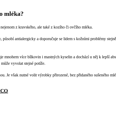
ho mléka?
ejenom z kravského, ale také z kozího či ovčího mléka.
y, působí antialergicky a doporučuje se lidem s kožními problémy stejně
 mnohem více bílkovin i mastných kyselin a dochází u něj k lepší abso
 může vyvolat stejné potíže.
ou. Je však nutné volit výrobky přirozené, bez přidaného sušeného mlé
ESCO