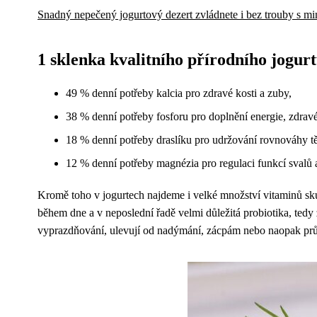
Snadný nepečený jogurtový dezert zvládnete i bez trouby s m
1 sklenka kvalitního přírodního jogur
49 % denní potřeby kalcia pro zdravé kosti a zuby,
38 % denní potřeby fosforu pro doplnění energie, zdravé k
18 % denní potřeby draslíku pro udržování rovnováhy těl
12 % denní potřeby magnézia pro regulaci funkcí svalů a
Kromě toho v jogurtech najdeme i velké množství vitaminů sk
během dne a v neposlední řadě velmi důležitá probiotika, tedy 
vyprazdňování, ulevují od nadýmání, zácpám nebo naopak průj