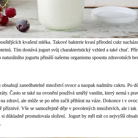
pouštějících kvašení mléka. Takové bakterie kvasí přírodní cukr nacház
teinů. Tím dostává jogurt svůj charakteristický vzhled a také chuť. Pří
naturálního jogurtu přináší našemu organismu spoustu zdravotních ben
ou obsahují zanedbatelné množství ovoce a naopak nadmíru cukru. Po dů
ty. Často se také na ovonění používá umělý vanilin, který nemá s pra
a zdraví, ale může se po něm začít přibírat na váze. Dokonce i v ovo
ě příznivé. Vše se samozřejmě děje v povolených množstvích, ale i tak
i důkladně prostudovala složení. Jogurt by měl mít co nejvyšší obsah o
.