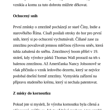
vznikla a komu za tuto dobrotu můžete děkovat.
Ochucený sníh
První zmínky o zmrzlině pocházejí ze staré Číny, Indie a
starověkého Říma. Císaři posílali otroky do hor pro první
sníh, který si po ochucení vychutnávali. Číňané zase za
zmrzlinu považovali jemnou mléčnou rýžovou směs, která
tuhla zabalená do sněhu. Zmrzlinový boom přišel v 19.
století, kdy výrobce párků Thomas Wall prorazil na trh s
balenou zmrzlinou. Až Američanka Nancy Johsonově se
však přičinila o vznik ledového dezertu, který se nejvíce
podobal dnešní formě zmrzliny. Vymyslela zařízení na
přípravu studeného krému, který si nechala patentovat.
Z misky do kornoutku
Pokud jste si mysleli, že výroba kornoutku byla cílená a