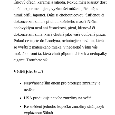
lískový ořech, karamel a jahoda. Pokud máte klasiky dost
a rádi experimentujete, vyzkoušet můžete příchutě, s
nimiž přišli Japonci. Dáte si chobotnicovou, ústřičnou či
dokonce zmrzlinu s příchutí koňského masa? Ničím
neobvyklým není ani česneková, pivní, křenová či
dokonce zmrzlina, která chutná jako vaše oblíbená pizza.
Pokud cestujete do Londýna, ochutnejte zmrzlinu, která
se vyrábí z mateřského mléka, v nedaleké Vídni vás
možná ohromí ta, která chutí připomíná řízek a nedopalky
cigaret. Troufnete si?
Věděli jste, že ...?
Nejvýnosnějším dnem pro prodejce zmrzliny je
neděle
USA produkuje nejvíce zmrzliny na světě
Ke snědení jednoho kopečku zmrzliny stačí jazyk
vypláznout 50krát