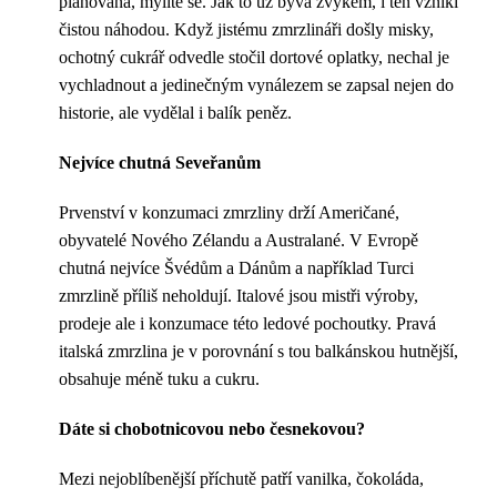
plánovaná, mýlíte se. Jak to už bývá zvykem, i ten vznikl
čistou náhodou. Když jistému zmrzlináři došly misky,
ochotný cukrář odvedle stočil dortové oplatky, nechal je
vychladnout a jedinečným vynálezem se zapsal nejen do
historie, ale vydělal i balík peněz.
Nejvíce chutná Seveřanům
Prvenství v konzumaci zmrzliny drží Američané,
obyvatelé Nového Zélandu a Australané. V Evropě
chutná nejvíce Švédům a Dánům a například Turci
zmrzlině příliš neholdují. Italové jsou mistři výroby,
prodeje ale i konzumace této ledové pochoutky. Pravá
italská zmrzlina je v porovnání s tou balkánskou hutnější,
obsahuje méně tuku a cukru.
Dáte si chobotnicovou nebo česnekovou?
Mezi nejoblíbenější příchutě patří vanilka, čokoláda,