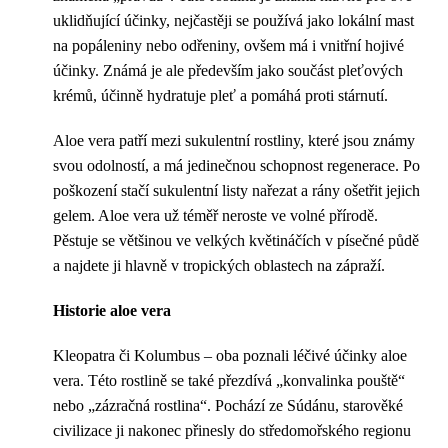
uklidňující účinky, nejčastěji se používá jako lokální mast
na popáleniny nebo odřeniny, ovšem má i vnitřní hojivé
účinky. Známá je ale především jako součást pleťových
krémů, účinně hydratuje pleť a pomáhá proti stárnutí.
Aloe vera patří mezi sukulentní rostliny, které jsou známy
svou odolností, a má jedinečnou schopnost regenerace. Po
poškození stačí sukulentní listy nařezat a rány ošetřit jejich
gelem. Aloe vera už téměř neroste ve volné přírodě.
Pěstuje se většinou ve velkých květináčích v písečné půdě
a najdete ji hlavně v tropických oblastech na zápraží.
Historie aloe vera
Kleopatra či Kolumbus – oba poznali léčivé účinky aloe
vera. Této rostlině se také přezdívá „konvalinka pouště“
nebo „zázračná rostlina“. Pochází ze Súdánu, starověké
civilizace ji nakonec přinesly do středomořského regionu