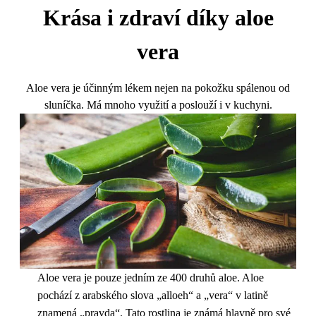
Krása i zdraví díky aloe
vera
Aloe vera je účinným lékem nejen na pokožku spálenou od
sluníčka. Má mnoho využití a poslouží i v kuchyni.
Aloe vera je pouze jedním ze 400 druhů aloe. Aloe
pochází z arabského slova „alloeh“ a „vera“ v latině
znamená „pravda“. Tato rostlina je známá hlavně pro své