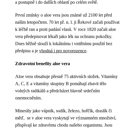
a postupně i do dalších oblastí po celém světě.
První zmínky o aloe vera jsou známé už 2100 let před
naším letopočtem. 70 let př. n. l. ji Řekové začali používat
k léčbě ran a proti padání vlasů. V roce 1820 začali aloe
vera předepisovat lékaři jako lék na ochranu pokožky.
Dnes běžně slouží k lokálnímu i vnitřnímu použití bez
předpisu a je
vhodná i pro novorozence
.
Zdravotní benefity aloe vera
Aloe vera obsahuje přesně 75 aktivních složek. Vitamíny
A, C, E a vitamíny skupiny B pomáhají zbavit tělo
volných radikálů a předcházet hlavně srdečním
onemocněním.
Minerály jako vápník, sodík, železo, hořčík, draslík či
měď, se v aloe vera vyskytují ve významném množství,
přispívají ke zdravému chodu našeho organismu. Jsou