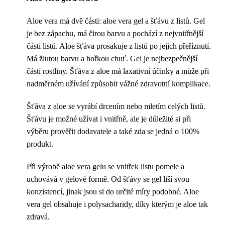
Aloe vera má dvě části: aloe vera gel a šťávu z listů. Gel
je bez zápachu, má čirou barvu a pochází z nejvnitřnější
části listů. Aloe šťáva prosakuje z listů po jejich přeříznutí.
Má žlutou barvu a hořkou chuť. Gel je nejbezpečnější
částí rostliny. Šťáva z aloe má laxativní účinky a může při
nadměrném užívání způsobit vážné zdravotní komplikace.
Šťáva z aloe se vyrábí drcením nebo mletím celých listů.
Šťávu je možné užívat i vnitřně, ale je důležité si při
výběru prověřit dodavatele a také zda se jedná o 100%
produkt.
Při výrobě aloe vera gelu se vnitřek listu pomele a
uchovává v gelové formě. Od šťávy se gel liší svou
konzistencí, jinak jsou si do určité míry podobné. Aloe
vera gel obsahuje i polysacharidy, díky kterým je aloe tak
zdravá.