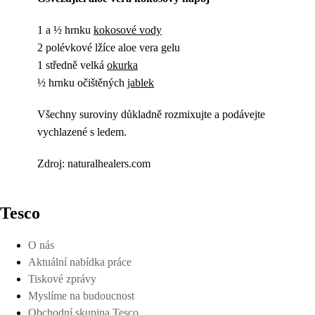
1 a ½ hrnku
kokosové vody
2 polévkové lžíce aloe vera gelu
1 středně velká
okurka
½ hrnku očištěných
jablek
Všechny suroviny důkladně rozmixujte a podávejte
vychlazené s ledem.
Zdroj: naturalhealers.com
Tesco
O nás
Aktuální nabídka práce
Tiskové zprávy
Myslíme na budoucnost
Obchodní skupina Tesco