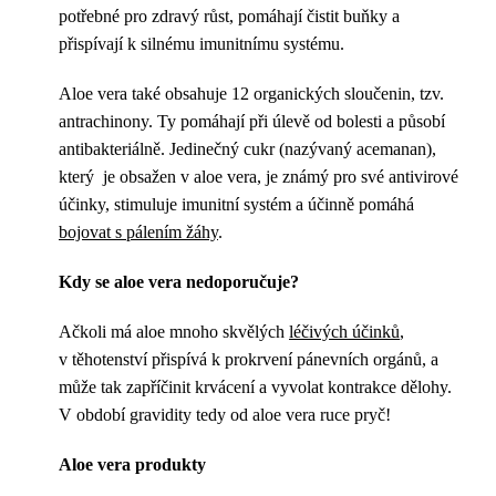
potřebné pro zdravý růst, pomáhají čistit buňky a
přispívají k silnému imunitnímu systému.
Aloe vera také obsahuje 12 organických sloučenin, tzv.
antrachinony. Ty pomáhají při úlevě od bolesti a působí
antibakteriálně. Jedinečný cukr (nazývaný acemanan),
který je obsažen v aloe vera, je známý pro své antivirové
účinky, stimuluje imunitní systém a účinně pomáhá
bojovat s pálením žáhy
.
Kdy se aloe vera nedoporučuje?
Ačkoli má aloe mnoho skvělých
léčivých účinků
,
v těhotenství přispívá k prokrvení pánevních orgánů, a
může tak zapříčinit krvácení a vyvolat kontrakce dělohy.
V období gravidity tedy od aloe vera ruce pryč!
Aloe vera produkty