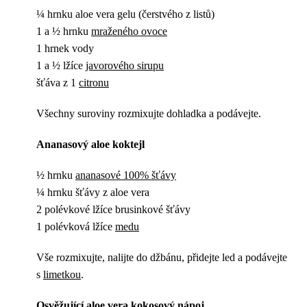
¼ hrnku aloe vera gelu (čerstvého z listů)
1 a ½ hrnku
mraženého ovoce
1 hrnek vody
1 a ½ lžíce
javorového sirupu
šťáva z 1
citronu
Všechny suroviny rozmixujte dohladka a podávejte.
Ananasový aloe koktejl
½ hrnku
ananasové 100% šťávy
¼ hrnku šťávy z aloe vera
2 polévkové lžíce brusinkové šťávy
1 polévková lžíce
medu
Vše rozmixujte, nalijte do džbánu, přidejte led a podávejte
s
limetkou
.
Osvěžující aloe vera kokosový nápoj