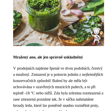
Mražený ano, ale jen správně uskladněný
V prodejnách najdeme špenát ve dvou podobách, čerstvý
a mražený. Zmrazení je u potravin jedním z nejšetrnějších
konzervačních způsobů! Balení by ale měla být
uchovávána v uzavřených mrazicích pultech, a to při
teplotě -18 °C nebo nižší. Zda byla zelenina rozmrazená a
zase zmrazená poznáme tak, že v sáčku nahmatáme
hroudy ledu, které lze poměrně snadno rozmělnit prsty,