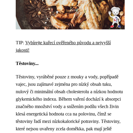
TIP:
Vybírejte kuřecí ověřeného původu a nejvyšší
jakosti!
Těstoviny...
Těstoviny, vyráběné pouze z mouky a vody, popřípadě
vajec, jsou zajímavé zejména pro nízký obsah tuku,
nulový či minimální obsah cholesterolu a nízkou hodnotu
glykemického indexu. Během vaření dochází k absorpci
značného množství vody a snížením podílu všech živin
klesá energetická hodnota cca na polovinu, čímž se
těstoviny řadí mezi nízkokalorické potraviny. Těstoviny,
které nejsou uvařeny zcela doměkka, pak mají ještě