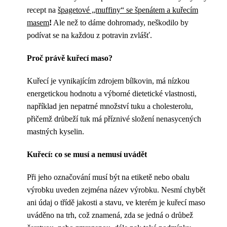
recept na
špagetové „muffiny“ se špenátem a kuřecím
masem
!
Ale než to dáme dohromady, neškodilo by
podívat se na každou z potravin zvlášť.
Proč právě kuřecí maso?
Kuřecí je vynikajícím zdrojem bílkovin, má nízkou
energetickou hodnotu a výborné dietetické vlastnosti,
například jen nepatrné množství tuku a cholesterolu,
přičemž drůbeží tuk má příznivé složení nenasycených
mastných kyselin.
Kuřecí: co se musí a nemusí uvádět
Při jeho označování musí být na etiketě nebo obalu
výrobku uveden zejména název výrobku. Nesmí chybět
ani údaj o třídě jakosti a stavu, ve kterém je kuřecí maso
uváděno na trh, což znamená, zda se jedná o drůbež