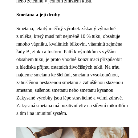
nebo zeleninu v jednom zmrzlém kusu.
Smetana a její druhy
Smetana, tekutý mléčný výrobek získaný výhradně
z mléka, který musí mít nejméně 10 % tuku, obsahuje
mnoho vápníku, kvalitních bílkovin, vitamínů zejména
řady B, zinku a fosforu. Patří k výrobkům s vyšším
obsahem tuku, je proto vhodné konzumaci přizpůsobit
z hlediska příjmu ostatních živočišných tuků. Na trhu
najdeme smetanu ke šlehání, smetanu vysokotučnou,
zahuštěnou neslazenou smetanu a zahuštěnou slazenou
smetanu, sušenou smetanu nebo smetanu kysanou.
Zakysané výrobky jsou lépe stravitelné a velmi zdravé.
Zakysaná smetana má pozitivní vliv na střevní mikroflóru
a tím i na imunitní systém.