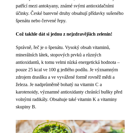
patřící mezi antokyany, známé svými antioxidačními
účinky. České barevné druhy obsahují přídavky sušeného
špenátu nebo červené řepy.
Což takhle dát si jednu z nejzdravějších zelenin!
Správně, řeč je o špenátu. Vysoký obsah vitaminů,
minerálních látek, stopových prvků a různých
antioxidantů, k tomu velmi nízká energetická hodnota –
pouze 25 kcal ve 100 g jedlého podílu. Je významným
zdrojem draslíku a ve vyvážené formě rovněž mědi a
železa. Je nadprůměrně bohatý na vitamin C a
karotenoidy, významné antioxidanty chránící buňky před
volnými radikály. Obsahuje také vitamin K a vitaminy
skupiny B.