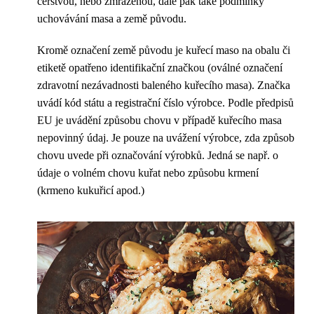
čerstvou, nebo zmrazenou, dále pak také podmínky
uchovávání masa a země původu.
Kromě označení země původu je kuřecí maso na obalu či
etiketě opatřeno identifikační značkou (oválné označení
zdravotní nezávadnosti baleného kuřecího masa). Značka
uvádí kód státu a registrační číslo výrobce. Podle předpisů
EU je uvádění způsobu chovu v případě kuřecího masa
nepovinný údaj. Je pouze na uvážení výrobce, zda způsob
chovu uvede při označování výrobků. Jedná se např. o
údaje o volném chovu kuřat nebo způsobu krmení
(krmeno kukuřicí apod.)