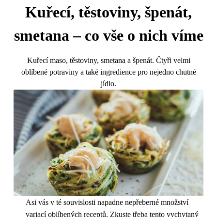
Kuřecí, těstoviny, špenát,
smetana – co vše o nich víme
Kuřecí maso, těstoviny, smetana a špenát. Čtyři velmi
oblíbené potraviny a také ingredience pro nejedno chutné
jídlo.
Asi vás v té souvislosti napadne nepřeberné množství
variací oblíbených receptů. Zkuste třeba tento vychytaný