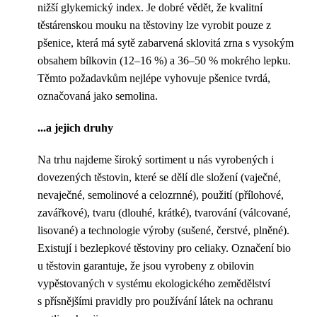
nižší glykemický index. Je dobré vědět, že kvalitní
těstárenskou mouku na těstoviny lze vyrobit pouze z
pšenice, která má sytě zabarvená sklovitá zrna s vysokým
obsahem bílkovin (12–16 %) a 36–50 % mokrého lepku.
Těmto požadavkům nejlépe vyhovuje pšenice tvrdá,
označovaná jako semolina.
...a jejich druhy
Na trhu najdeme široký sortiment u nás vyrobených i
dovezených těstovin, které se dělí dle složení (vaječné,
nevaječné, semolinové a celozrnné), použití (přílohové,
zavářkové), tvaru (dlouhé, krátké), tvarování (válcované,
lisované) a technologie výroby (sušené, čerstvé, plněné).
Existují i bezlepkové těstoviny pro celiaky. Označení bio
u těstovin garantuje, že jsou vyrobeny z obilovin
vypěstovaných v systému ekologického zemědělství
s přísnějšími pravidly pro používání látek na ochranu