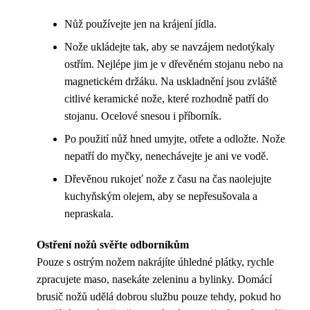
Nůž používejte jen na krájení jídla.
Nože ukládejte tak, aby se navzájem nedotýkaly
ostřím. Nejlépe jim je v dřevěném stojanu nebo na
magnetickém držáku. Na uskladnění jsou zvláště
citlivé keramické nože, které rozhodně patří do
stojanu. Ocelové snesou i příborník.
Po použití nůž hned umyjte, otřete a odložte. Nože
nepatří do myčky, nenechávejte je ani ve vodě.
Dřevěnou rukojeť nože z času na čas naolejujte
kuchyňským olejem, aby se nepřesušovala a
nepraskala.
Ostření nožů svěřte odborníkům
Pouze s ostrým nožem nakrájíte úhledné plátky, rychle
zpracujete maso, nasekáte zeleninu a bylinky. Domácí
brusič nožů udělá dobrou službu pouze tehdy, pokud ho