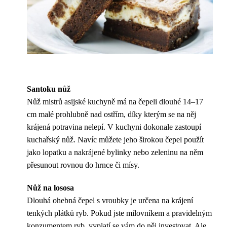
Santoku nůž
Nůž mistrů asijské kuchyně má na čepeli dlouhé 14–17
cm malé prohlubně nad ostřím, díky kterým se na něj
krájená potravina nelepí. V kuchyni dokonale zastoupí
kuchařský nůž. Navíc můžete jeho širokou čepel použít
jako lopatku a nakrájené bylinky nebo zeleninu na něm
přesunout rovnou do hrnce či mísy.
Nůž na lososa
Dlouhá ohebná čepel s vroubky je určena na krájení
tenkých plátků ryb. Pokud jste milovníkem a pravidelným
konzumentem ryb, vyplatí se vám do něj investovat. Ale