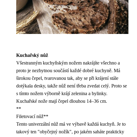
Kuchařský nůž
Všestranným kuchyňským nožem nakrájíte všechno a
proto je nezbytnou součástí každé dobré kuchyně. Má
širokou čepel, tvarovanou tak, aby se při krájení stále
dotýkala desky, takže nůž není třeba zvedat celý. Proto se
s tímto nožem výborně krájí zelenina a bylinky.
Kuchařské nože mají čepel dlouhou 14–36 cm.
**
Filetovací nůž**
Tento univerzální nůž má ve výbavě každá kuchyň. Je to
takový ten "obyčejný nožík", po jakém saháte prakticky