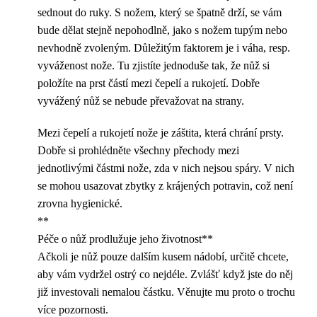
sednout do ruky. S nožem, který se špatně drží, se vám
bude dělat stejně nepohodlně, jako s nožem tupým nebo
nevhodně zvoleným. Důležitým faktorem je i váha, resp.
vyváženost nože. Tu zjistíte jednoduše tak, že nůž si
položíte na prst částí mezi čepelí a rukojetí. Dobře
vyvážený nůž se nebude převažovat na strany.
Mezi čepelí a rukojetí nože je záštita, která chrání prsty.
Dobře si prohlédněte všechny přechody mezi
jednotlivými částmi nože, zda v nich nejsou spáry. V nich
se mohou usazovat zbytky z krájených potravin, což není
zrovna hygienické.
**
Péče o nůž prodlužuje jeho životnost**
Ačkoli je nůž pouze dalším kusem nádobí, určitě chcete,
aby vám vydržel ostrý co nejdéle. Zvlášť když jste do něj
již investovali nemalou částku. Věnujte mu proto o trochu
více pozornosti.