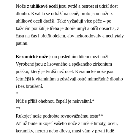
Nože z
uhlíkové oceli
jsou tvrdé a ostrost si udrží dost
dlouho. Kvalita se odráží na ceně, proto jsou nože z
uhlíkové oceli dražší. Také vyžadují více péče – po
každém použití je třeba je dobře umýt a otřít dosucha, z
času na čas i přetřít olejem, aby nekorodovaly a nechytaly
patinu.
Keramické nože
jsou posledním hitem mezi noži.
Vyrobené jsou z lisovaného a spékaného zirkonium
prášku, který je tvrdší než ocel. Keramické nože jsou
šetrnější k vitaminům a zůstávají ostré mimořádně dlouho
i bez broušení.
*
Nůž s příliš ohebnou čepelí je nekvalitní.*
**
Rukojeť nože podrobte rovnovážnému testu**
Ať už bude rukojeť vašeho nože z umělé hmoty, oceli,
keramiky, nerezu nebo dřeva, musí vám v první řadě