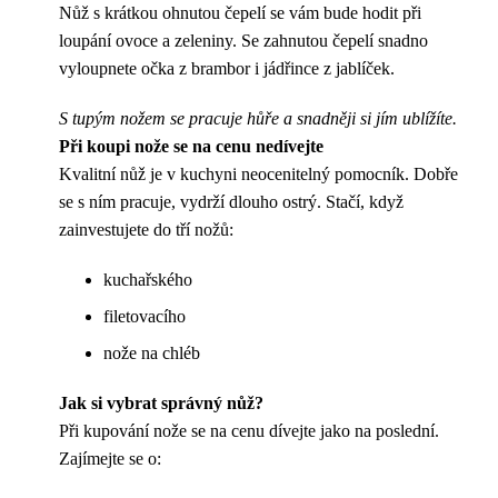
Nůž s krátkou ohnutou čepelí se vám bude hodit při
loupání ovoce a zeleniny. Se zahnutou čepelí snadno
vyloupnete očka z brambor i jádřince z jablíček.
S tupým nožem se pracuje hůře a snadněji si jím ublížíte.
Při koupi nože se na cenu nedívejte
Kvalitní nůž je v kuchyni neocenitelný pomocník. Dobře
se s ním pracuje, vydrží dlouho ostrý. Stačí, když
zainvestujete do tří nožů:
kuchařského
filetovacího
nože na chléb
Jak si vybrat správný nůž?
Při kupování nože se na cenu dívejte jako na poslední.
Zajímejte se o: