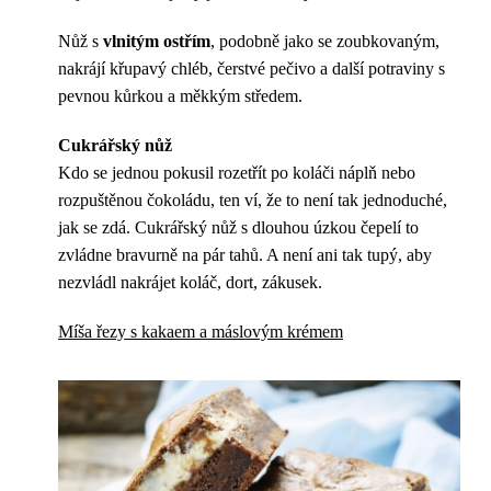
Nůž s
vlnitým ostřím
, podobně jako se zoubkovaným,
nakrájí křupavý chléb, čerstvé pečivo a další potraviny s
pevnou kůrkou a měkkým středem.
Cukrářský nůž
Kdo se jednou pokusil rozetřít po koláči náplň nebo
rozpuštěnou čokoládu, ten ví, že to není tak jednoduché,
jak se zdá. Cukrářský nůž s dlouhou úzkou čepelí to
zvládne bravurně na pár tahů. A není ani tak tupý, aby
nezvládl nakrájet koláč, dort, zákusek.
Míša řezy s kakaem a máslovým krémem