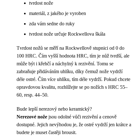
tvrdost nože
materiál, z jakého je vyroben
zda vám sedne do ruky
tvrdost nože určuje Rockwellova škála
Tvrdost nožů se měří na Rockwellově stupnici od 0 do
100 HRC. Čím vyšší hodnota HRC, tím je nůž tvrdší, ale
může být i křehčí a náchylný k rezivění. Tomu se
zabraňuje přidáváním uhlíku, díky čemuž nože vydrží
déle ostré. Čím více uhlíku, tím déle vydrží. Pokud chcete
opravdovou kvalitu, rozhlížejte se po nožích s HRC 55–
60, resp. 44–50.
Bude lepší nerezový nebo keramický?
Nerezové nože
jsou odolné vůči rezivění a cenově
dostupné. Jejich nevýhodou je, že ostré vydrží jen krátce a
budete je muset častěji brousit.