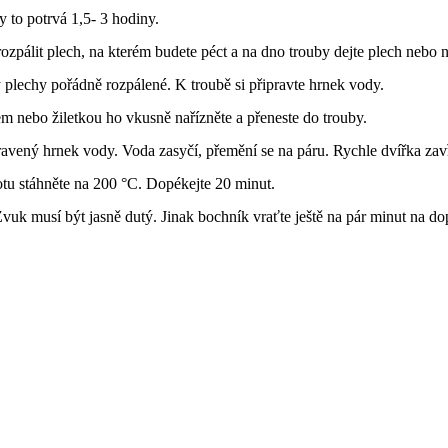
y to potrvá 1,5- 3 hodiny.
 rozpálit plech, na kterém budete péct a na dno trouby dejte plech nebo
y plechy pořádně rozpálené. K troubě si připravte hrnek vody.
m nebo žiletkou ho vkusně nařízněte a přeneste do trouby.
pravený hrnek vody. Voda zasyčí, přemění se na páru. Rychle dvířka zav
otu stáhněte na 200 °C. Dopékejte 20 minut.
Zvuk musí být jasně dutý. Jinak bochník vraťte ještě na pár minut na 