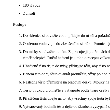
180 g vody
2 cl soli
Postup:
Do sklenice si odvažte vodu, přidejte do ní sůl a pořádně
Osolenou vodu vlijte do zkvašeného startéru. Promíchejte,
Do misky si odvažte mouku. Zapracujte ji po třetinách d
téměř nelepivé. Ruční hnětení je u tohoto receptu velkou
Uhnětené těsto dejte do mísy, překryjte fólií, aby těsto 
Během této doby těsto dvakrát prohněťte, vždy po hodin
Následně těsto přemístěte na pracovní desku. Mouky na 
Těsto v rukou prohněťte a vytvarujte podle tvaru ošatky 
Při stáčení těsta dbejte na to, aby všechny spoje těsta 
Vytvarovaný bochník těsta dejte do škrobem vysypané oš