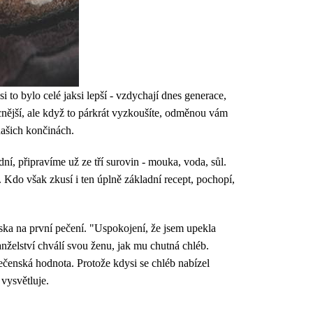
to bylo celé jaksi lepší - vzdychají dnes generace,
racnější, ale když to párkrát vyzkoušíte, odměnou vám
 našich končinách.
dní, připravíme už ze tří surovin - mouka, voda, sůl.
 Kdo však zkusí i ten úplně základní recept, pochopí,
.
ska na první pečení. "Uspokojení, že jsem upekla
anželství chválí svou ženu, jak mu chutná chléb.
lečenská hodnota. Protože kdysi se chléb nabízel
 vysvětluje.