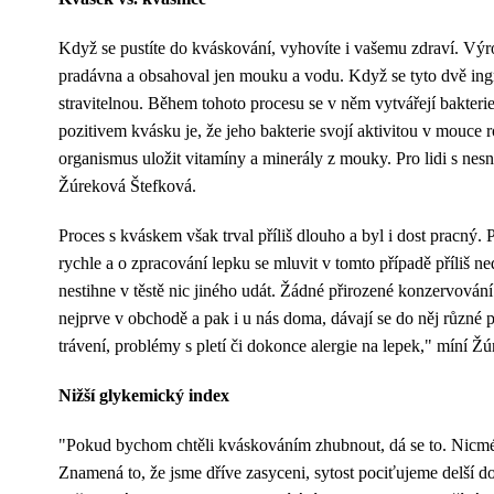
Když se pustíte do kváskování, vyhovíte i vašemu zdraví. Výro
pradávna a obsahoval jen mouku a vodu. Když se tyto dvě ingre
stravitelnou. Během tohoto procesu se v něm vytvářejí bakterie 
pozitivem kvásku je, že jeho bakterie svojí aktivitou v mouce 
organismus uložit vitamíny a minerály z mouky. Pro lidi s n
Žúreková Štefková.
Proces s kváskem však trval příliš dlouho a byl i dost pracný. 
rychle a o zpracování lepku se mluvit v tomto případě příliš ne
nestihne v těstě nic jiného udát. Žádné přirozené konzervování
nejprve v obchodě a pak i u nás doma, dávají se do něj různé 
trávení, problémy s pletí či dokonce alergie na lepek," míní Ž
Nižší glykemický index
"Pokud bychom chtěli kváskováním zhubnout, dá se to. Nicméně
Znamená to, že jsme dříve zasyceni, sytost pociťujeme delší 