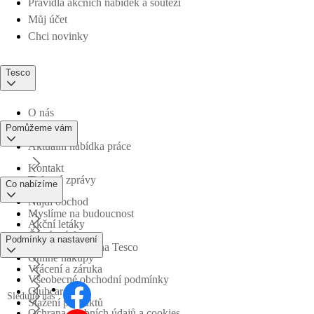
Pravidla akčních nabídek a soutěží
Můj účet
Chci novinky
Tesco
O nás
Pomůžeme vám
Aktuální nabídka práce
Kontakt
Tiskové zprávy
Co nabízíme
Najdi obchod
Myslíme na budoucnost
Akční letáky
Časté otázky
Podmínky a nastavení
Obchodní skupina Tesco
Online nákupy
Vrácení a záruka
Všeobecné obchodní podmínky
Clubcard
Sledujte nás
Stažení produktů
Ochrana osobních údajů a cookies