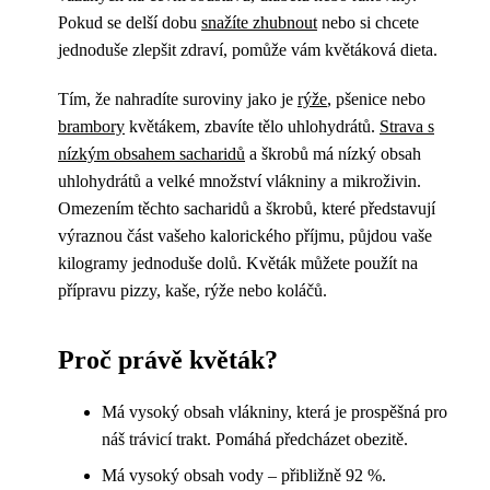
Pokud se delší dobu
snažíte zhubnout
nebo si chcete
jednoduše zlepšit zdraví, pomůže vám květáková dieta.
Tím, že nahradíte suroviny jako je
rýže
, pšenice nebo
brambory
květákem, zbavíte tělo uhlohydrátů.
Strava s
nízkým obsahem sacharidů
a škrobů má nízký obsah
uhlohydrátů a velké množství vlákniny a mikroživin.
Omezením těchto sacharidů a škrobů, které představují
výraznou část vašeho kalorického příjmu, půjdou vaše
kilogramy jednoduše dolů. Květák můžete použít na
přípravu pizzy, kaše, rýže nebo koláčů.
Proč právě květák?
Má vysoký obsah vlákniny, která je prospěšná pro
náš trávicí trakt. Pomáhá předcházet obezitě.
Má vysoký obsah vody – přibližně 92 %.