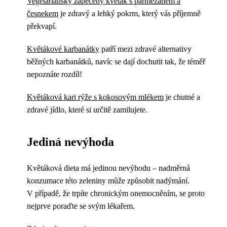
Vegetariánský zapečený květák s parmezánem a
česnekem
je zdravý a lehký pokrm, který vás příjemně
překvapí.
Květákové karbanátky
patří mezi zdravé alternativy
běžných karbanátků, navíc se dají dochutit tak, že téměř
nepoznáte rozdíl!
Květáková kari rýže s kokosovým mlékem
je chutné a
zdravé jídlo, které si určitě zamilujete.
Jediná nevýhoda
Květáková dieta má jedinou nevýhodu – nadměrná
konzumace této zeleniny může způsobit nadýmání.
V případě, že trpíte chronickým onemocněním, se proto
nejprve poraďte se svým lékařem.