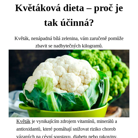
Květáková dieta – proč je
tak účinná?
Květák, nenápadná bílá zelenina, vám zaručeně pomůže
zbavit se nadbytečných kilogramů.
Květák
je vynikajícím zdrojem vitamínů, minerálů a
antioxidantů, které pomáhají snižovat riziko chorob
vázaných na cévní soustavu, diabetu nebo rakoviny.