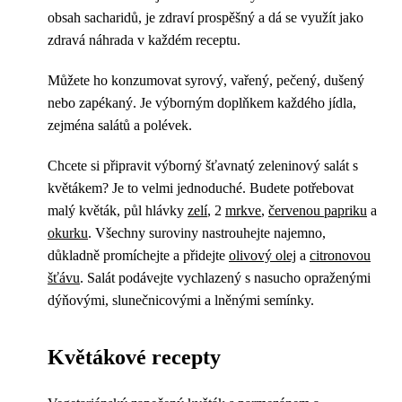
obsah sacharidů, je zdraví prospěšný a dá se využít jako
zdravá náhrada v každém receptu.
Můžete ho konzumovat syrový, vařený, pečený, dušený
nebo zapékaný. Je výborným doplňkem každého jídla,
zejména salátů a polévek.
Chcete si připravit výborný šťavnatý zeleninový salát s
květákem? Je to velmi jednoduché. Budete potřebovat
malý květák, půl hlávky
zelí
, 2
mrkve
,
červenou papriku
a
okurku
. Všechny suroviny nastrouhejte najemno,
důkladně promíchejte a přidejte
olivový olej
a
citronovou
šťávu
. Salát podávejte vychlazený s nasucho opraženými
dýňovými, slunečnicovými a lněnými semínky.
Květákové recepty