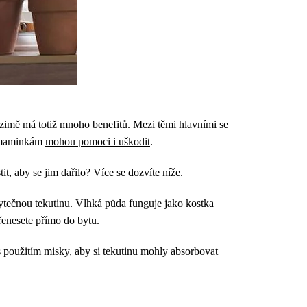
zimě má totiž mnoho benefitů. Mezi těmi hlavními se
m maminkám
mohou pomoci i uškodit
.
t, aby se jim dařilo? Více se dozvíte níže.
ytečnou tekutinu. Vlhká půda funguje jako kostka
řenesete přímo do bytu.
s použitím misky, aby si tekutinu mohly absorbovat