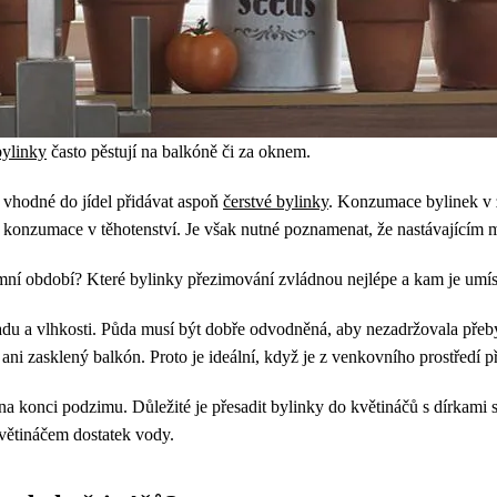
bylinky
často pěstují na balkóně či za oknem.
e vhodné do jídel přidávat aspoň
čerstvé bylinky
. Konzumace bylinek v 
ch konzumace v těhotenství. Je však nutné poznamenat, že nastávající
zimní období? Které bylinky přezimování zvládnou nejlépe a kam je umísti
adu a vlhkosti. Půda musí být dobře odvodněná, aby nezadržovala přeb
ani zasklený balkón. Proto je ideální, když je z venkovního prostředí p
 na konci podzimu. Důležité je přesadit bylinky do květináčů s dírkami 
květináčem dostatek vody.