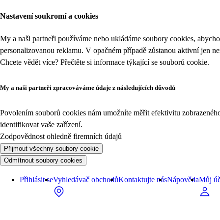
Nastavení soukromí a cookies
My a naši partneři používáme nebo ukládáme soubory cookies, abychom
personalizovanou reklamu. V opačném případě zůstanou aktivní jen n
Chcete vědět více? Přečtěte si informace týkající se
souborů cookie
.
My a naši partneři zpracováváme údaje z následujících důvodů
Povolením souborů cookies nám umožníte měřit efektivitu zobrazeného o
identifikovat vaše zařízení.
Zodpovědnost ohledně firemních údajů
Přijmout všechny soubory cookie
Odmítnout soubory cookies
Přihlásit se
Vyhledávač obchodů
Kontaktujte nás
Nápověda
Můj úč