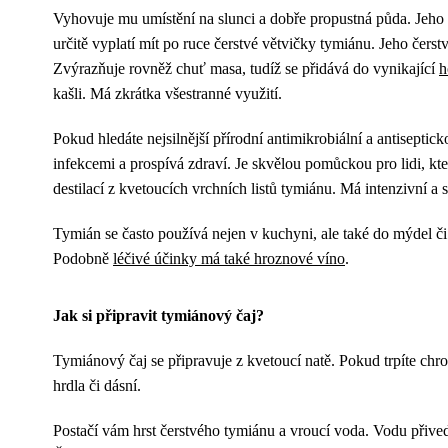
Vyhovuje mu umístění na slunci a dobře propustná půda. Jeho
určitě vyplatí mít po ruce čerstvé větvičky tymiánu. Jeho čers
Zvýrazňuje rovněž chuť masa, tudíž se přidává do vynikající
h
kašli. Má zkrátka všestranné využití.
Pokud hledáte nejsilnější přírodní antimikrobiální a antiseptic
infekcemi a prospívá zdraví. Je skvělou pomůckou pro lidi, kte
destilací z kvetoucích vrchních listů tymiánu. Má intenzivní a 
Tymián se často používá nejen v kuchyni, ale také do mýdel č
Podobně
léčivé účinky má také hroznové víno
.
Jak si připravit tymiánový čaj?
Tymiánový čaj se připravuje z kvetoucí natě. Pokud trpíte ch
hrdla či dásní.
Postačí vám hrst čerstvého tymiánu a vroucí voda. Vodu přiveď