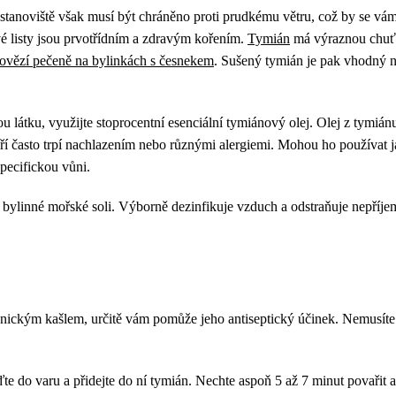
 stanoviště však musí být chráněno proti prudkému větru, což by se 
tvé listy jsou prvotřídním a zdravým kořením.
Tymián
má výraznou chuť,
ovězí pečeně na bylinkách s česnekem
. Sušený tymián je pak vhodný na
kou látku, využijte stoprocentní esenciální tymiánový olej. Olej z tymiá
ří často trpí nachlazením nebo různými alergiemi. Mohou ho používat jak
specifickou vůni.
i bylinné mořské soli. Výborně dezinfikuje vzduch a odstraňuje nepříj
ronickým kašlem, určitě vám pomůže jeho antiseptický účinek. Nemusíte
te do varu a přidejte do ní tymián. Nechte aspoň 5 až 7 minut povařit 