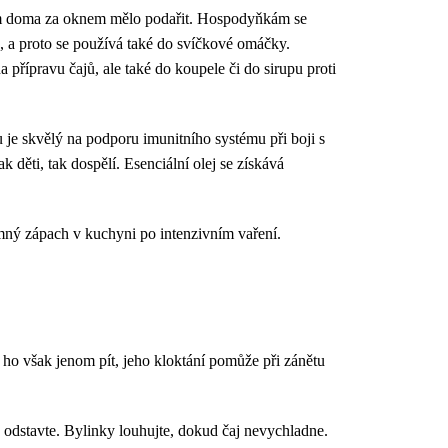
vám doma za oknem mělo podařit. Hospodyňkám se
 a proto se používá také do svíčkové omáčky.
 přípravu čajů, ale také do koupele či do sirupu proti
nu je skvělý na podporu imunitního systému při boji s
 děti, tak dospělí. Esenciální olej se získává
emný zápach v kuchyni po intenzivním vaření.
 ho však jenom pít, jeho kloktání pomůže při zánětu
a odstavte. Bylinky louhujte, dokud čaj nevychladne.