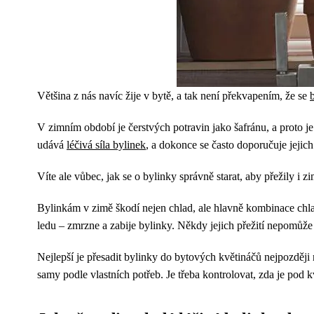
Většina z nás navíc žije v bytě, a tak není překvapením, že se
V zimním období je čerstvých potravin jako šafránu, a proto j
udává
léčivá síla bylinek
, a dokonce se často doporučuje jeji
Víte ale vůbec, jak se o bylinky správně starat, aby přežily i 
Bylinkám v zimě škodí nejen chlad, ale hlavně kombinace chl
ledu – zmrzne a zabije bylinky. Někdy jejich přežití nepomůže 
Nejlepší je přesadit bylinky do bytových květináčů nejpozději
samy podle vlastních potřeb. Je třeba kontrolovat, zda je pod 