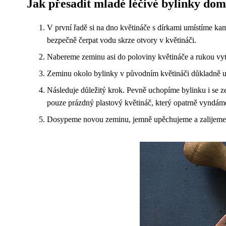
Jak přesadit mladé léčivé bylinky do
V první řadě si na dno květináče s dírkami umístíme ka
bezpečně čerpat vodu skrze otvory v květináči.
Nabereme zeminu asi do poloviny květináče a rukou vy
Zeminu okolo bylinky v původním květináči důkladně up
Následuje důležitý krok. Pevně uchopíme bylinku i se 
pouze prázdný plastový květináč, který opatrně vyndám
Dosypeme novou zeminu, jemně upěchujeme a zalijeme