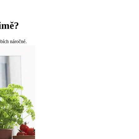
zimě?
obích náročné.