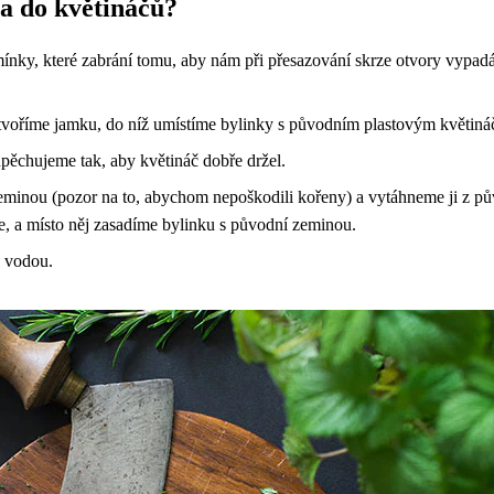
ma do květináčů?
mínky, které zabrání tomu, aby nám při přesazování skrze otvory vypa
tvoříme jamku, do níž umístíme bylinky s původním plastovým květin
ěchujeme tak, aby květináč dobře držel.
zeminou (pozor na to, abychom nepoškodili kořeny) a vytáhneme ji z p
e, a místo něj zasadíme bylinku s původní zeminou.
 vodou.