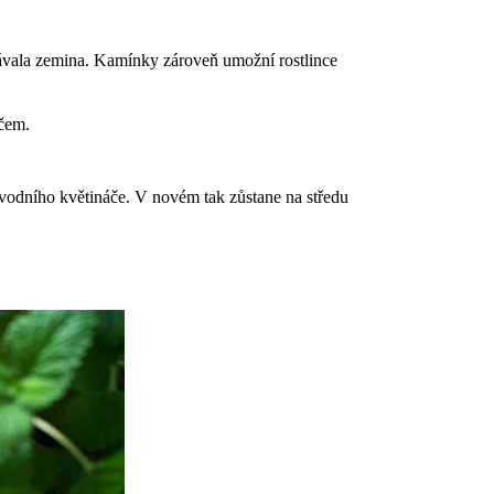
dávala zemina. Kamínky zároveň umožní rostlince
áčem.
ůvodního květináče. V novém tak zůstane na středu