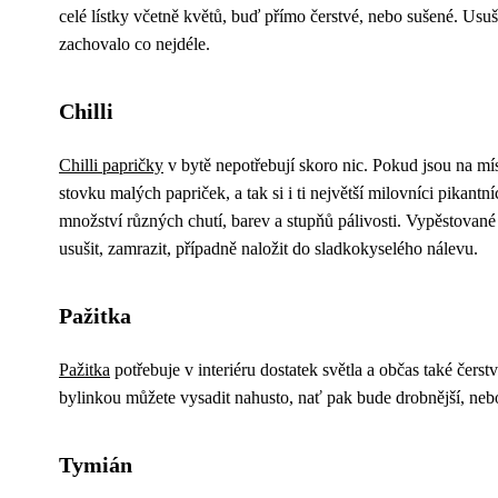
celé lístky včetně květů, buď přímo čerstvé, nebo sušené. Usu
zachovalo co nejdéle.
Chilli
Chilli papričky
v bytě nepotřebují skoro nic. Pokud jsou na mís
stovku malých papriček, a tak si i ti největší milovníci pikantn
množství různých chutí, barev a stupňů pálivosti. Vypěstované
usušit, zamrazit, případně naložit do sladkokyselého nálevu.
Pažitka
Pažitka
potřebuje v interiéru dostatek světla a občas také čers
bylinkou můžete vysadit nahusto, nať pak bude drobnější, nebo 
Tymián