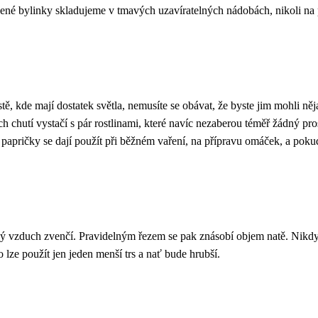
šené bylinky skladujeme v tmavých uzavíratelných nádobách, nikoli na 
tě, kde mají dostatek světla, nemusíte se obávat, že byste jim mohli ně
ích chutí vystačí s pár rostlinami, které navíc nezaberou téměř žádný pr
 papričky se dají použít při běžném vaření, na přípravu omáček, a pokud
tvý vzduch zvenčí. Pravidelným řezem se pak znásobí objem natě. Nikdy j
lze použít jen jeden menší trs a nať bude hrubší.