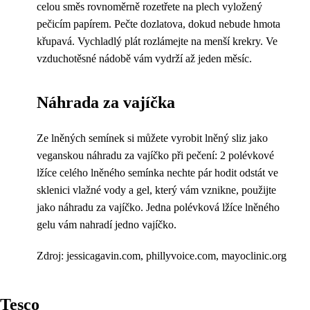
celou směs rovnoměrně rozetřete na plech vyložený
pečicím papírem. Pečte dozlatova, dokud nebude hmota
křupavá. Vychladlý plát rozlámejte na menší krekry. Ve
vzduchotěsné nádobě vám vydrží až jeden měsíc.
Náhrada za vajíčka
Ze lněných semínek si můžete vyrobit lněný sliz jako
veganskou náhradu za vajíčko při pečení: 2 polévkové
lžíce celého lněného semínka nechte pár hodit odstát ve
sklenici vlažné vody a gel, který vám vznikne, použijte
jako náhradu za vajíčko. Jedna polévková lžíce lněného
gelu vám nahradí jedno vajíčko.
Zdroj: jessicagavin.com, phillyvoice.com, mayoclinic.org
Tesco