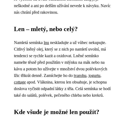
neškodné a ani po delším užívání nevede k návyku. Navíc
nás chrání před rakovinou.
Len – mletý, nebo celý?
Namletá semínka
lnu
neskladujte a už vůbec nekupujte.
Citlivý lněný olej, který se z nich po namletí uvolní, má
tendenci se rychle kazit a oxidovat. Lněné semínko
namelte těsně před použitím v mlýnku na mák nebo na
kávu a potom ho užívejte v množství dvou polévkových
lžic třikrát denně. Zamíchejte ho do
tvarohu
,
jogurtu
,
cottage
apod. Vláknina, kterou len obsahuje, je schopna
doslova vyčistit odpadní látky z těla. Celá semínka se hodí
také do salátů, polévek, pečeného chleba nebo krekrů.
Kde všude je možné len použít?