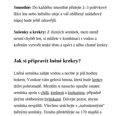
Smoothie:
Do každého smoothie přidejte 2–3 polévkové
lžíce lnu nebo lněného oleje a váš oblíbený snídaňový
nápoj bude ještě zdravější.
Sušenky a krekry:
Z různých semínek, mezi nimiž
nesmí chybět len, si můžete v kombinaci s vodou a
kořením vytvořit tenké těsto a upéct z něho chutné krekry.
Jak si připravit lněné krekry?
Lněná semínka zalijte vodou a nechte je půl hodiny
bokem. Vznikne vám gelová hmota, která bude
krekry
držet pohromadě. Mezitím si nasucho opražte ostatní
semínka spolu s
chilli
,
kmínem
a
kurkumou
, případně
jinými oblíbenými
bylinkami
. Dávejte pozor, abyste
semínka nespálili. Všechno smíchejte s „nafouknutými“
lněnými semínky. Troubu předehřejte na 170 stupňů a