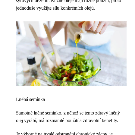
syrových dezertů. Různé oleje mají různé použití, proto
jednoduše
využijte sílu konkrétních olejů
.
Lněná semínka
Samotné lněné semínko, z něhož se tento zdravý lněný
olej vyrábí, má rozmanité použití a zdravotní benefity.
Je výborné na trvalé odstranění chronické zácpy, je