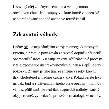
Lisovaný olej z lněných semen má velmi jemnou
ořechovou chuť. Je dostupný v tekuté formě v panenské
nebo rafinované podobě anebo ve formě kapslí.
Zdravotní výhody
Lněný
olej
je nejznámějším zdrojem omega-3 mastných
kyselin, a proto je považován za skvělý doplněk při léčbě
onemocnění srdce. Zlepšuje trávení, léčí zánětlivé procesy
v těle, zpomaluje růst rakovinových buněk a zlepšuje stav
pokožky. Známý je také tím, že snižuje vysoký krevní
tlak, cholesterol a hladinu cukru v krvi. Pokud berete léky
na tlak, buďte s užíváním lněného oleje opatrní – mohl by
vám až příliš snížit krevní tlak a způsobit mdloby. Lněný
olej je rovněž vyhledáván pro své
dermatologické účinky
.