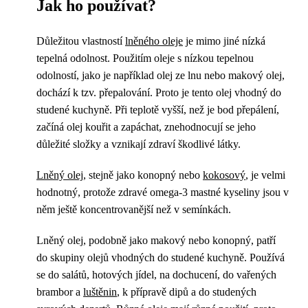
Jak ho používat?
Důležitou vlastností
lněného oleje
je mimo jiné nízká
tepelná odolnost. Použitím oleje s nízkou tepelnou
odolností, jako je například olej ze lnu nebo makový olej,
dochází k tzv. přepalování. Proto je tento olej vhodný do
studené kuchyně. Při teplotě vyšší, než je bod přepálení,
začíná olej kouřit a zapáchat, znehodnocují se jeho
důležité složky a vznikají zdraví škodlivé látky.
Lněný olej
, stejně jako konopný nebo
kokosový
, je velmi
hodnotný, protože zdravé omega-3 mastné kyseliny jsou v
něm ještě koncentrovanější než v semínkách.
Lněný olej, podobně jako makový nebo konopný, patří
do skupiny olejů vhodných do studené kuchyně. Používá
se do salátů, hotových jídel, na dochucení, do vařených
brambor a
luštěnin
, k přípravě dipů a do studených