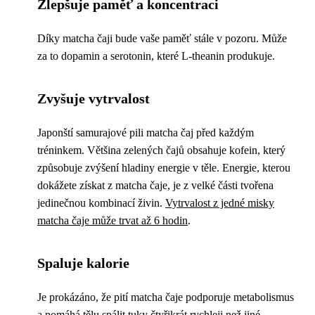
Zlepšuje paměť a koncentraci
Díky matcha čaji bude vaše paměť stále v pozoru. Může
za to dopamin a serotonin, které L-theanin produkuje.
Zvyšuje vytrvalost
Japonští samurajové pili matcha čaj před každým
tréninkem. Většina zelených čajů obsahuje kofein, který
způsobuje zvýšení hladiny energie v těle. Energie, kterou
dokážete získat z matcha čaje, je z velké části tvořena
jedinečnou kombinací živin.
Vytrvalost z jedné misky
matcha čaje může trvat až 6 hodin
.
Spaluje kalorie
Je prokázáno, že pití matcha čaje podporuje metabolismus
a pomáhá tělu spálit tuky čtyřikrát rychleji než jiné