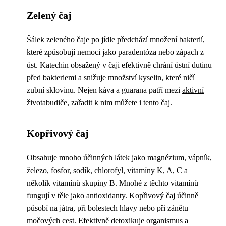
Zelený čaj
Šálek
zeleného čaje
po jídle předchází množení bakterií,
které způsobují nemoci jako paradentóza nebo zápach z
úst. Katechin obsažený v čaji efektivně chrání ústní dutinu
před bakteriemi a snižuje množství kyselin, které ničí
zubní sklovinu. Nejen káva a guarana patří mezi
aktivní
životabudiče
, zařadit k nim můžete i tento čaj.
Kopřivový čaj
Obsahuje mnoho účinných látek jako magnézium, vápník,
železo, fosfor, sodík, chlorofyl, vitamíny K, A, C a
několik vitamínů skupiny B. Mnohé z těchto vitamínů
fungují v těle jako antioxidanty. Kopřivový čaj účinně
působí na játra, při bolestech hlavy nebo při zánětu
močových cest. Efektivně detoxikuje organismus a