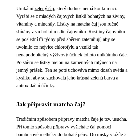
Unikátní
zelený čaj
, který dodnes nemá konkurenci.
Vyrábí se z mladých čajových lístků bohatých na živiny,
vitamíny a minerály. Lístky na matcha čaj jsou ručně
sbírány z vrcholků rostlin čajovníku. Rostliny čajovníku
se poslední tři týdny před sběrem zatemňují, aby se
uvolnilo co nejvíce chlorofylu a vznikl tak
nenapodobitelný výživový účinek tohoto unikátního čaje.
Po sběru se lístky melou na kamenných mlýnech na
jemný prášek. Ten se poté uchovává mimo dosah světla a
kyslíku, aby se zachovala jeho krásná zelená barva a
antioxidační účinky.
Jak připravit matcha čaj?
Tradičním způsobem přípravy matcha čaje je tzv. usucha.
Při tomto způsobu přípravy vyšleháte čaj pomocí
bambusové metličky do bohaté pěny. Do misky vložíte 2