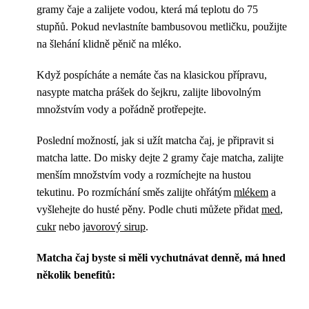
gramy čaje a zalijete vodou, která má teplotu do 75
stupňů. Pokud nevlastníte bambusovou metličku, použijte
na šlehání klidně pěnič na mléko.
Když pospícháte a nemáte čas na klasickou přípravu,
nasypte matcha prášek do šejkru, zalijte libovolným
množstvím vody a pořádně protřepejte.
Poslední možností, jak si užít matcha čaj, je připravit si
matcha latte. Do misky dejte 2 gramy čaje matcha, zalijte
menším množstvím vody a rozmíchejte na hustou
tekutinu. Po rozmíchání směs zalijte ohřátým
mlékem
a
vyšlehejte do husté pěny. Podle chuti můžete přidat
med
,
cukr
nebo
javorový sirup
.
Matcha čaj byste si měli vychutnávat denně, má hned
několik benefitů: