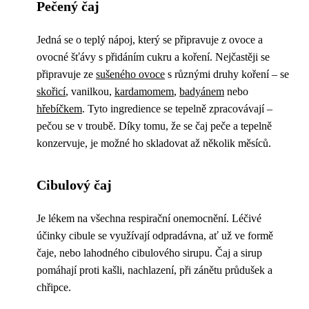
Pečený čaj
Jedná se o teplý nápoj, který se připravuje z ovoce a
ovocné šťávy s přidáním cukru a koření. Nejčastěji se
připravuje ze
sušeného ovoce
s různými druhy koření – se
skořicí
, vanilkou,
kardamomem
,
badyánem
nebo
hřebíčkem
. Tyto ingredience se tepelně zpracovávají –
pečou se v troubě. Díky tomu, že se čaj peče a tepelně
konzervuje, je možné ho skladovat až několik měsíců.
Cibulový čaj
Je lékem na všechna respirační onemocnění. Léčivé
účinky cibule se využívají odpradávna, ať už ve formě
čaje, nebo lahodného cibulového sirupu. Čaj a sirup
pomáhají proti kašli, nachlazení, při zánětu průdušek a
chřipce.