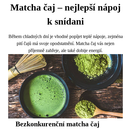
Matcha čaj – nejlepší nápoj
k snídani
Během chladných dní je vhodné popíjet teplé nápoje, zejména
pití čajů má svoje opodstatnění. Matcha čaj vás nejen
příjemně zahřeje, ale také dobije energií.
Bezkonkurenční matcha čaj