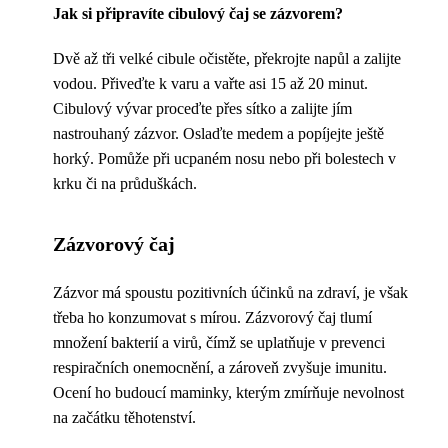
Jak si připravíte cibulový čaj se zázvorem?
Dvě až tři velké cibule očistěte, překrojte napůl a zalijte
vodou. Přiveďte k varu a vařte asi 15 až 20 minut.
Cibulový vývar proceďte přes sítko a zalijte jím
nastrouhaný zázvor. Oslaďte medem a popíjejte ještě
horký. Pomůže při ucpaném nosu nebo při bolestech v
krku či na průduškách.
Zázvorový čaj
Zázvor má spoustu pozitivních účinků na zdraví, je však
třeba ho konzumovat s mírou. Zázvorový čaj tlumí
množení bakterií a virů, čímž se uplatňuje v prevenci
respiračních onemocnění, a zároveň zvyšuje imunitu.
Ocení ho budoucí maminky, kterým zmírňuje nevolnost
na začátku těhotenství.