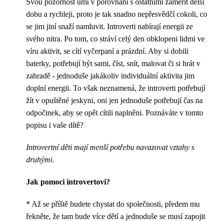
Svou pozornost umí v porovnání s ostatními zaměřit delší
dobu a rychleji, proto je tak snadno nepřesvědčí cokoli, co
se jim jiní snaží namluvit. Introverti nabírají energii ze
svého nitra. Po tom, co stráví celý den obklopeni lidmi ve
víru aktivit, se cítí vyčerpaní a prázdní. Aby si dobili
baterky, potřebují být sami, číst, snít, malovat či si hrát v
zahradě - jednoduše jakákoliv individuální aktivita jim
doplní energii. To však neznamená, že introverti potřebují
žít v opuštěné jeskyni, oni jen jednoduše potřebují čas na
odpočinek, aby se opět cítili naplněni. Poznáváte v tomto
popisu i vaše dítě?
Introvertní děti mají menší potřebu navazovat vztahy s
druhými.
Jak pomoci introvertovi?
* Až se příště budete chystat do společnosti, předem mu
řekněte, že tam bude více dětí a jednoduše se musí zapojit