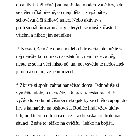
do aktivit. Užitečné jsou například moderované hry, kde
se dětem říká přesně, co mají dělat - slepá bába,
schovávaná či židlový tanec. Nebo aktivity s
profesionálními animátory, kterých se musí zúčastnit
všichni a nikdo jim neunikne.
* Nevadí, že máte doma malého introverta, ale určitě za
něj neřešte komunikaci s ostatními, nemluvte za něj,
neptejte se na věci místo něj ani nevysvětlujte nedostatek
jeho reakcí tím, že je introvert.
* Zkuste si spolu zahrát nanečisto doma. Jednoduše si
vyměňte úlohy a nacvičte, jak by si v restauraci dítě
vyžádalo vodu od číšníka nebo jak by se chtělo zapojit do
hry s kamarády na pískovišti. Rodiče hrají vždy úlohy
lidí, od kterých dítě cosi chce. Takto získá kontrolu nad
situací. Znáte to: těžko na cvičišti - lehko na bojišti.