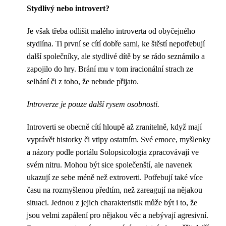
Stydlivý nebo introvert?
Je však třeba odlišit malého introverta od obyčejného
stydlína. Ti první se cítí dobře sami, ke štěstí nepotřebují
další společníky, ale stydlivé dítě by se rádo seznámilo a
zapojilo do hry. Brání mu v tom iracionální strach ze
selhání či z toho, že nebude přijato.
Introverze je pouze další rysem osobnosti.
Introverti se obecně cítí hloupě až zranitelně, když mají
vyprávět historky či vtipy ostatním. Své emoce, myšlenky
a názory podle portálu Solopsicologia zpracovávají ve
svém nitru. Mohou být sice společenští, ale navenek
ukazují ze sebe méně než extroverti. Potřebují také více
času na rozmyšlenou předtím, než zareagují na nějakou
situaci. Jednou z jejich charakteristik může být i to, že
jsou velmi zapálení pro nějakou věc a nebývají agresivní.