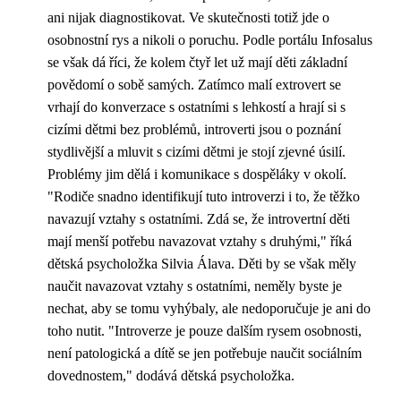
ani nijak diagnostikovat. Ve skutečnosti totiž jde o
osobnostní rys a nikoli o poruchu. Podle portálu Infosalus
se však dá říci, že kolem čtyř let už mají děti základní
povědomí o sobě samých. Zatímco malí extrovert se
vrhají do konverzace s ostatními s lehkostí a hrají si s
cizími dětmi bez problémů, introverti jsou o poznání
stydlivější a mluvit s cizími dětmi je stojí zjevné úsilí.
Problémy jim dělá i komunikace s dospěláky v okolí.
"Rodiče snadno identifikují tuto introverzi i to, že těžko
navazují vztahy s ostatními. Zdá se, že introvertní děti
mají menší potřebu navazovat vztahy s druhými," říká
dětská psycholožka Silvia Álava. Děti by se však měly
naučit navazovat vztahy s ostatními, neměly byste je
nechat, aby se tomu vyhýbaly, ale nedoporučuje je ani do
toho nutit. "Introverze je pouze dalším rysem osobnosti,
není patologická a dítě se jen potřebuje naučit sociálním
dovednostem," dodává dětská psycholožka.