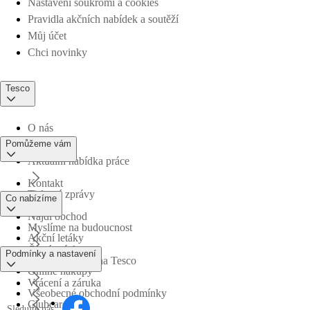
Nastavení soukromí a cookies
Pravidla akčních nabídek a soutěží
Můj účet
Chci novinky
Tesco
O nás
Pomůžeme vám
Aktuální nabídka práce
Kontakt
Tiskové zprávy
Co nabízíme
Najdi obchod
Myslíme na budoucnost
Akční letáky
Časté otázky
Podmínky a nastavení
Obchodní skupina Tesco
Online nákupy
Vrácení a záruka
Všeobecné obchodní podmínky
Clubcard
Sledujte nás