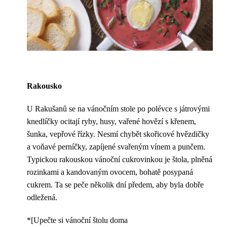
Rakousko
U Rakušanů se na vánočním stole po polévce s játrovými
knedlíčky ocitají ryby, husy, vařené hovězí s křenem,
šunka, vepřové řízky. Nesmí chybět skořicové hvězdičky
a voňavé perníčky, zapíjené svařeným vínem a punčem.
Typickou rakouskou vánoční cukrovinkou je štola, plněná
rozinkami a kandovaným ovocem, bohatě posypaná
cukrem. Ta se peče několik dní předem, aby byla dobře
odležená.
*[Upečte si vánoční štolu doma