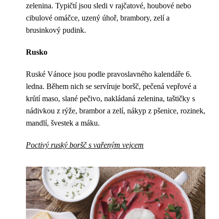
zelenina. Typičtí jsou sledi v rajčatové, houbové nebo
cibulové omáčce, uzený úhoř, brambory, zelí a
brusinkový pudink.
Rusko
Ruské Vánoce jsou podle pravoslavného kalendáře 6.
ledna. Během nich se servíruje boršč, pečená vepřové a
krůtí maso, slané pečivo, nakládaná zelenina, taštičky s
nádivkou z rýže, brambor a zelí, nákyp z pšenice, rozinek,
mandlí, švestek a máku.
Poctivý ruský boršč s vařeným vejcem