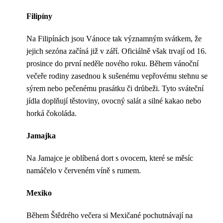
Filipíny
Na Filipínách jsou Vánoce tak významným svátkem, že
jejich sezóna začíná již v září. Oficiálně však trvají od 16.
prosince do první neděle nového roku. Během vánoční
večeře rodiny zasednou k sušenému vepřovému stehnu se
sýrem nebo pečenému prasátku či drůbeži. Tyto sváteční
jídla doplňují těstoviny, ovocný salát a silné kakao nebo
horká čokoláda.
Jamajka
Na Jamajce je oblíbená dort s ovocem, které se měsíc
namáčelo v červeném víně s rumem.
Mexiko
Během Štědrého večera si Mexičané pochutnávají na