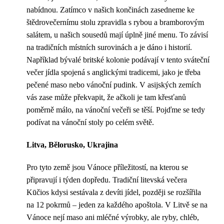
nabídnou. Zatímco v našich končinách zasedneme ke
štědrovečernímu stolu zpravidla s rybou a bramborovým
salátem, u našich sousedů mají úplně jiné menu. To závisí
na tradičních místních surovinách a je dáno i historií.
Například bývalé britské kolonie podávají v tento sváteční
večer jídla spojená s anglickými tradicemi, jako je třeba
pečené maso nebo vánoční pudink. V asijských zemích
vás zase může překvapit, že ačkoli je tam křesťanů
poměrně málo, na vánoční večeři se těší. Pojďme se tedy
podívat na vánoční stoly po celém světě.
Litva, Bělorusko, Ukrajina
Pro tyto země jsou Vánoce příležitostí, na kterou se
připravují i ​​týden dopředu. Tradiční litevská večera
Kūčios kdysi sestávala z devíti jídel, později se rozšířila
na 12 pokrmů – jeden za každého apoštola. V Litvě se na
Vánoce nejí maso ani mléčné výrobky, ale ryby, chléb,