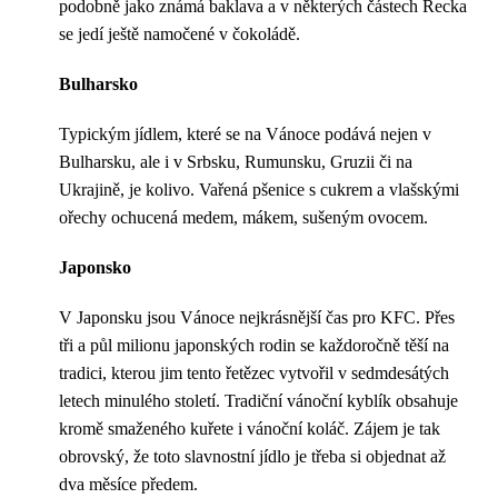
podobně jako známá baklava a v některých částech Řecka
se jedí ještě namočené v čokoládě.
Bulharsko
Typickým jídlem, které se na Vánoce podává nejen v
Bulharsku, ale i v Srbsku, Rumunsku, Gruzii či na
Ukrajině, je kolivo. Vařená pšenice s cukrem a vlašskými
ořechy ochucená medem, mákem, sušeným ovocem.
Japonsko
V Japonsku jsou Vánoce nejkrásnější čas pro KFC. Přes
tři a půl milionu japonských rodin se každoročně těší na
tradici, kterou jim tento řetězec vytvořil v sedmdesátých
letech minulého století. Tradiční vánoční kyblík obsahuje
kromě smaženého kuřete i vánoční koláč. Zájem je tak
obrovský, že toto slavnostní jídlo je třeba si objednat až
dva měsíce předem.