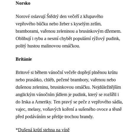
Norsko
Norové oslavují Štědrý den večeří z křupavého
vepřového bůčku nebo žeber s kyselým zelím,
bramborami, vařenou zeleninou a brusinkovým džemem.
Oblibují i ​​rybu a nesmí chybět populární rýžový pudink,
politý hustou malinovou omáčkou.
Británie
Britové si během vánoční večeře dopřejí plněnou krůtu
nebo prasátko, chléb, pečené brambory, vařenou nebo
dušenou zeleninu, brusinkovou omáčku. Nejdůležitějším
anglickým vánočním jídlem je pudink, který se rozšířil i
do Irska a Ameriky. Ten pravý se peče z vepřového sádla,
vajec, melasy, voňavých koření a sušeného ovoce a těsně
před podáváním se přelije trochou brandy.
*
Dušená krůtí stehna na víně