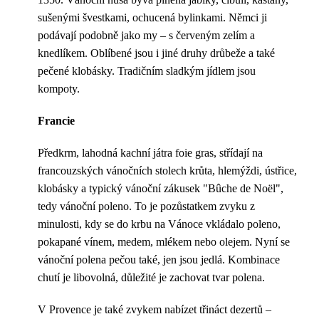
sušenými švestkami, ochucená bylinkami. Němci ji
podávají podobně jako my – s červeným zelím a
knedlíkem. Oblíbené jsou i jiné druhy drůbeže a také
pečené klobásky. Tradičním sladkým jídlem jsou
kompoty.
Francie
Předkrm, lahodná kachní játra foie gras, střídají na
francouzských vánočních stolech krůta, hlemýždi, ústřice,
klobásky a typický vánoční zákusek "Bûche de Noël",
tedy vánoční poleno. To je pozůstatkem zvyku z
minulosti, kdy se do krbu na Vánoce vkládalo poleno,
pokapané vínem, medem, mlékem nebo olejem. Nyní se
vánoční polena pečou také, jen jsou jedlá. Kombinace
chutí je libovolná, důležité je zachovat tvar polena.
V Provence je také zvykem nabízet třináct dezertů –