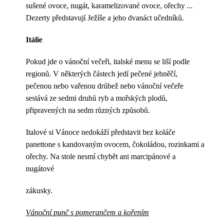
sušené ovoce, nugát, karamelizované ovoce, ořechy ...
Dezerty představují Ježíše a jeho dvanáct učedníků.
Itálie
Pokud jde o vánoční večeři, italské menu se liší podle
regionů. V některých částech jedí pečené jehněčí,
pečenou nebo vařenou drůbež nebo vánoční večeře
sestává ze sedmi druhů ryb a mořských plodů,
připravených na sedm různých způsobů.
Italové si Vánoce nedokáží představit bez koláče
panettone s kandovaným ovocem, čokoládou, rozinkami a
ořechy. Na stole nesmí chybět ani marcipánové a
nugátové
zákusky.
Vánoční punč s pomerančem a kořením