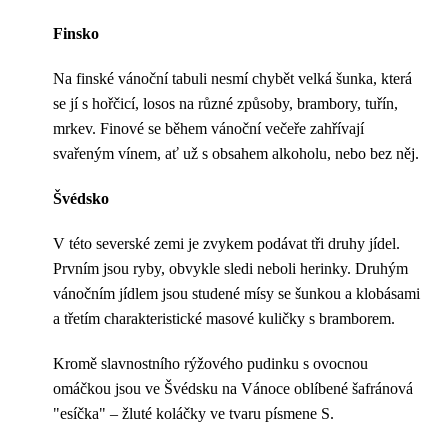
Finsko
Na finské vánoční tabuli nesmí chybět velká šunka, která
se jí s hořčicí, losos na různé způsoby, brambory, tuřín,
mrkev. Finové se během vánoční večeře zahřívají
svařeným vínem, ať už s obsahem alkoholu, nebo bez něj.
Švédsko
V této severské zemi je zvykem podávat tři druhy jídel.
Prvním jsou ryby, obvykle sledi neboli herinky. Druhým
vánočním jídlem jsou studené mísy se šunkou a klobásami
a třetím charakteristické masové kuličky s bramborem.
Kromě slavnostního rýžového pudinku s ovocnou
omáčkou jsou ve Švédsku na Vánoce oblíbené šafránová
"esíčka" – žluté koláčky ve tvaru písmene S.