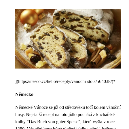
](https://itesco.cz/hello/recepty/vanocni-stola/564038/)*
Německo
Německé Vánoce se již od středověku točí kolem vánoční
husy. Nejstarší recept na toto jídlo pochází z kuchařské
knihy "Das Buch von guter Speise", která vyšla v roce
1350. Vánoční husa bývá plněná jablky, cibulí, kaštany,