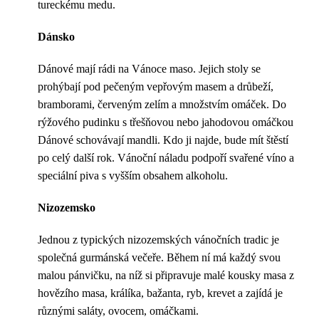
tureckému medu.
Dánsko
Dánové mají rádi na Vánoce maso. Jejich stoly se
prohýbají pod pečeným vepřovým masem a drůbeží,
bramborami, červeným zelím a množstvím omáček. Do
rýžového pudinku s třešňovou nebo jahodovou omáčkou
Dánové schovávají mandli. Kdo ji najde, bude mít štěstí
po celý další rok. Vánoční náladu podpoří svařené víno a
speciální piva s vyšším obsahem alkoholu.
Nizozemsko
Jednou z typických nizozemských vánočních tradic je
společná gurmánská večeře. Během ní má každý svou
malou pánvičku, na níž si připravuje malé kousky masa z
hovězího masa, králíka, bažanta, ryb, krevet a zajídá je
různými saláty, ovocem, omáčkami.