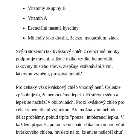
Vitamíny skupiny B
Vitamín A
Esenciální mastné kyseliny
Minerály jako draslík, železo, magnesium, zinek
Svým složením tak kváskový chléb z celozrnné mouky
podporuje trávení, snižuje riziko vzniku hemoroidů,
rakoviny tlustého střeva, zlepšuje vstřebávání živin,
látkovou výměnu, prospívá imunitě.
Pro celiaky však kváskový chléb vhodný není. Celiakie
způsobuje to, že nemocnému lepek ničí střevní stěnu a
lepek se nachází v obilovinách. Proto kváskový chléb pro
celiaky není dietní výjimkou. Ale možná vám nebude
dělat problémy, pokud trpíte "pouze" intolerancí lepku. V
každém případě - pokud se necháte zlákat omamnou vůní
kváskového chleba, myslete na to, že ani ta nejlepší chuť