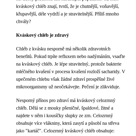
kváskový chléb znají, tvrdí, že je chutnější, voňavější,
křupavější, déle vydrží a je stravitelnější. Příliš mnoho
chvály?
Kváskový chléb je zdravý
Chléb z kvásku nesporně má několik zdravotních
benefitů. Pokud trpíte refluxem nebo nadýmáním, vsaďte
na kváskový chléb. Je lépe stravitelný, protože bakterie
mléčného kvašení v procesu kvašení rozloží sacharidy. V
upečeném chlebu však žádné zdraví prospěšné živé
mikroorganismy už neočekávejte. Pečení je zlikviduje.
Nesporný přínos pro zdraví má kváskový celozrnný
chléb. Dělá se z mouky pšeničné, špaldové, žitné a
najdete v něm i kousíčky slupky ze zrn. Celozrnný
obsahuje více vlákniny, která zasytí a působí na střeva
jako "kartáč". Celozrnný kváskový chléb obsahuje: