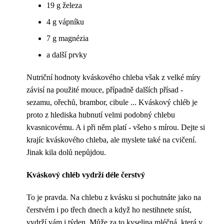
19 g železa
4 g vápníku
7 g magnézia
a další prvky
Nutriční hodnoty kváskového chleba však z velké míry
závisí na použité mouce, případně dalších přísad -
sezamu, ořechů, brambor, cibule ... Kváskový chléb je
proto z hlediska hubnutí velmi podobný chlebu
kvasnicovému. A i při něm platí - všeho s mírou. Dejte si
krajíc kváskového chleba, ale myslete také na cvičení.
Jinak kila dolů nepůjdou.
Kváskový chléb vydrží déle čerstvý
To je pravda. Na chlebu z kvásku si pochutnáte jako na
čerstvém i po třech dnech a když ho nestihnete sníst,
vydrží vám i týden. Může za to kyselina mléčná, která v