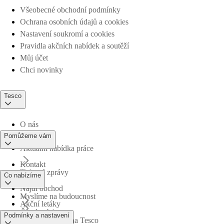
Všeobecné obchodní podmínky
Ochrana osobních údajů a cookies
Nastavení soukromí a cookies
Pravidla akčních nabídek a soutěží
Můj účet
Chci novinky
Tesco
O nás
Pomůžeme vám
Aktuální nabídka práce
Kontakt
Tiskové zprávy
Co nabízíme
Najdi obchod
Myslíme na budoucnost
Akční letáky
Časté otázky
Podmínky a nastavení
Obchodní skupina Tesco