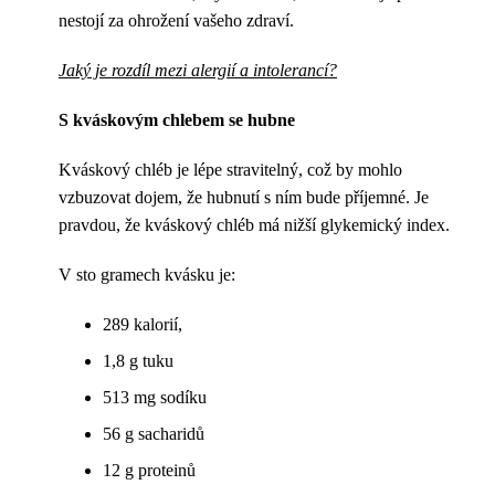
nestojí za ohrožení vašeho zdraví.
Jaký je rozdíl mezi alergií a intolerancí?
S kváskovým chlebem se hubne
Kváskový chléb je lépe stravitelný, což by mohlo
vzbuzovat dojem, že hubnutí s ním bude příjemné. Je
pravdou, že kváskový chléb má nižší glykemický index.
V sto gramech kvásku je:
289 kalorií,
1,8 g tuku
513 mg sodíku
56 g sacharidů
12 g proteinů