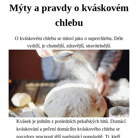
Mýty a pravdy o kváskovém
chlebu
O kváskovém chlebu se mluví jako o superchlebu. Déle
vydrží, je chutnější, zdravější, stravitelnější.
Kvásek je jedním z posledních pekařských hitů. Domácí
kváskování a pečení domácího kváskového chleba se
navzdory pracnosti těší narůstající popularitě. Ti, kteří