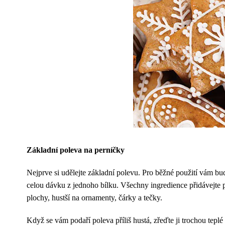
Základní poleva na perníčky
Nejprve si udělejte základní polevu. Pro běžné použití vám bud
celou dávku z jednoho bílku. Všechny ingredience přidávejte po
plochy, hustší na ornamenty, čárky a tečky.
Když se vám podaří poleva příliš hustá, zřeďte ji trochou teplé 