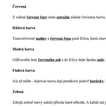
Červená
Z vařené
červené řepy
nebo
ostružin
získáte červenou barvu.
Růžová barva
Tmavočervené
maliny
a
červená řepa
pustí šťávu, která zbar
Modrá barva
Odšťavněte listy
červeného zelí
a do šťávy dejte špetku
sody
.
Fialová barva
Asi už tušíte - fialovou barvu dají perníkové polevě
borůvky
.
Zelená
Zdrojů zelené barvy nabízí příroda hned několik. A každá má j