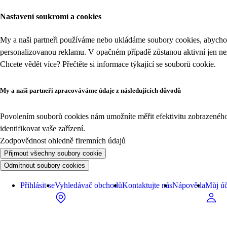
Nastavení soukromí a cookies
My a naši partneři používáme nebo ukládáme soubory cookies, abychom
personalizovanou reklamu. V opačném případě zůstanou aktivní jen n
Chcete vědět více? Přečtěte si informace týkající se
souborů cookie
.
My a naši partneři zpracováváme údaje z následujících důvodů
Povolením souborů cookies nám umožníte měřit efektivitu zobrazeného o
identifikovat vaše zařízení.
Zodpovědnost ohledně firemních údajů
Přijmout všechny soubory cookie
Odmítnout soubory cookies
Přihlásit se
Vyhledávač obchodů
Kontaktujte nás
Nápověda
Můj úč