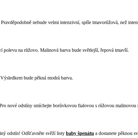
 Pravděpodobně nebude velmi intenzivní, spíše tmavorůžová, než inten
ví polevu na růžovo. Malinová barva bude světlejší, řepová tmavší.
 Výsledkem bude pěkná modrá barva.
 Pro nové odstíny smíchejte borůvkovou fialovou s růžovou malinovou 
iný odstín! Odšťavněte svěží listy
baby špenátu
a dostanete pěknou svě