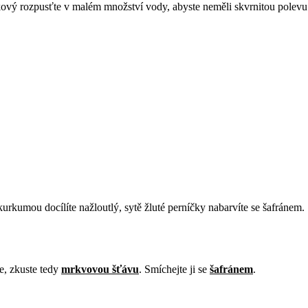
kový rozpusťte v malém množství vody, abyste neměli skvrnitou polevu 
urkumou docílíte nažloutlý, sytě žluté perníčky nabarvíte se šafránem.
e, zkuste tedy
mrkvovou šťávu
. Smíchejte ji se
šafránem
.