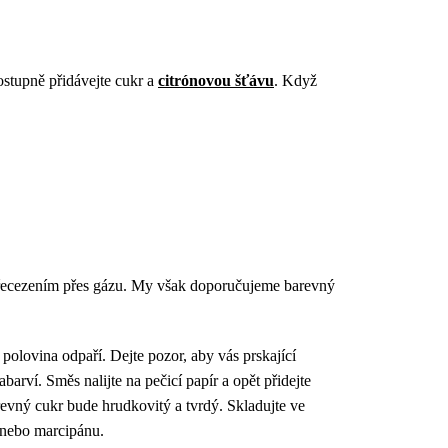
ostupně přidávejte cukr a
citrónovou šťávu
. Když
přecezením přes gázu. My však doporučujeme barevný
 polovina odpaří. Dejte pozor, aby vás prskající
rví. Směs nalijte na pečicí papír a opět přidejte
evný cukr bude hrudkovitý a tvrdý. Skladujte ve
 nebo marcipánu.