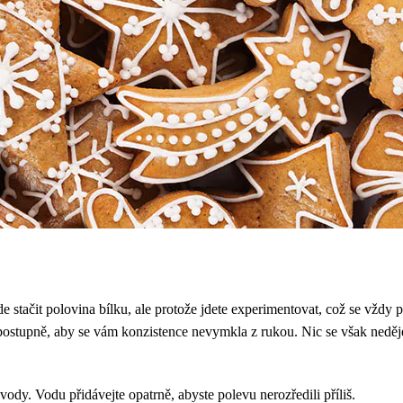
e stačit polovina bílku, ale protože jdete experimentovat, což se vždy p
stupně, aby se vám konzistence nevymkla z rukou. Nic se však neděje, i
vody. Vodu přidávejte opatrně, abyste polevu nerozředili příliš.