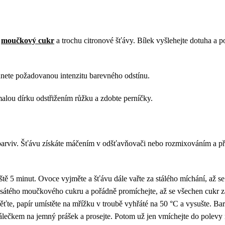
ý
moučkový cukr
a trochu citronové šťávy. Bílek vyšlehejte dotuha a p
hnete požadovanou intenzitu barevného odstínu.
malou dírku odstřižením růžku a zdobte perníčky.
 barviv. Šťávu získáte máčením v odšťavňovači nebo rozmixováním a 
ště 5 minut. Ovoce vyjměte a šťávu dále vařte za stálého míchání, až se
sátého moučkového cukru a pořádně promíchejte, až se všechen cukr zaba
te, papír umístěte na mřížku v troubě vyhřáté na 50 °C a vysušte. Bar
álečkem na jemný prášek a prosejte. Potom už jen vmíchejte do polevy