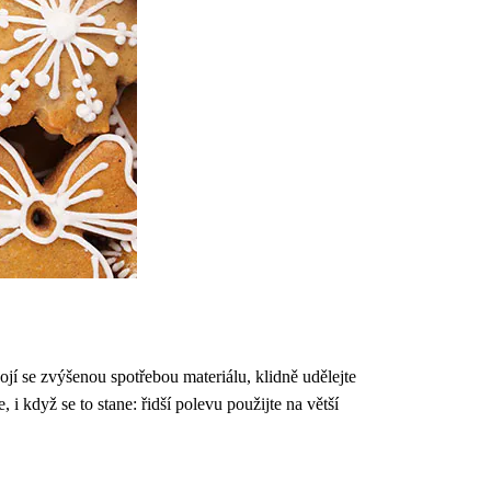
ojí se zvýšenou spotřebou materiálu, klidně udělejte
 když se to stane: řidší polevu použijte na větší