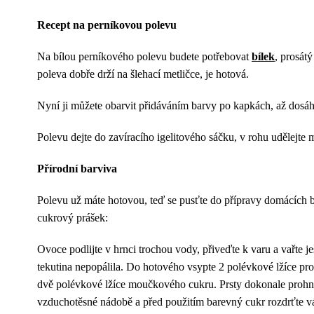
Recept na perníkovou polevu
Na bílou perníkového polevu budete potřebovat
bílek
, prosát
poleva dobře drží na šlehací metličce, je hotová.
Nyní ji můžete obarvit přidáváním barvy po kapkách, až dosá
Polevu dejte do zavíracího igelitového sáčku, v rohu udělejte 
Přírodní barviva
Polevu už máte hotovou, teď se pusťte do přípravy domácích
cukrový prášek:
Ovoce podlijte v hrnci trochou vody, přiveďte k varu a vařte je
tekutina nepopálila. Do hotového vsypte 2 polévkové lžíce pro
dvě polévkové lžíce moučkového cukru. Prsty dokonale prohněť
vzduchotěsné nádobě a před použitím barevný cukr rozdrťte v