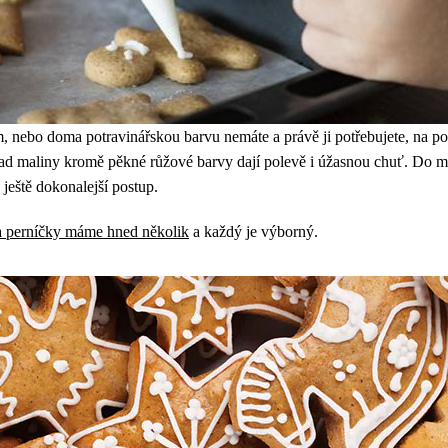
nebo doma potravinářskou barvu nemáte a právě ji potřebujete, na pom
ad maliny kromě pěkné růžové barvy dají polevě i úžasnou chuť. Do míc
ještě dokonalejší postup.
a perníčky máme hned několik
a každý je výborný.