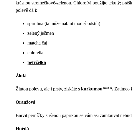
krásnou stromečkově-zelenou. Chlorofyl použijte tekutý; práš
polevě dá i:
spirulina (ta může nabrat modrý odstín)
zelený ječmen
matcha čaj
chlorella
petrželka
Žlutá
Žlutou polevu, ale i prsty, získáte s
kurkumou
****.
Zatímco k
Oranžová
Barvit perníčky sušenou paprikou se vám asi zamlouvat nebud
Hnědá