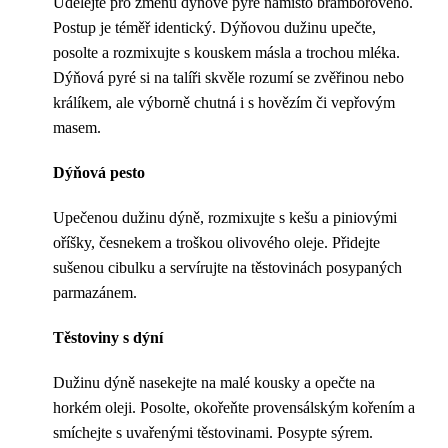
Udělejte pro změnu dýňové pyré namísto bramborového.
Postup je téměř identický. Dýňovou dužinu upečte,
posolte a rozmixujte s kouskem másla a trochou mléka.
Dýňová pyré si na talíři skvěle rozumí se zvěřinou nebo
králíkem, ale výborně chutná i s hovězím či vepřovým
masem.
Dýňová pesto
Upečenou dužinu dýně, rozmixujte s kešu a piniovými
oříšky, česnekem a troškou olivového oleje. Přidejte
sušenou cibulku a servírujte na těstovinách posypaných
parmazánem.
Těstoviny s dýní
Dužinu dýně nasekejte na malé kousky a opečte na
horkém oleji. Posolte, okořeňte provensálským kořením a
smíchejte s uvařenými těstovinami. Posypte sýrem.