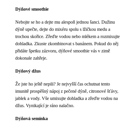
Dýňové smoothie
Nebojte se ho a dejte mu alespoň jednou šanci. Dužinu
dýně upečte, dejte do mixéru spolu s lžičkou medu a
trochou skořice. Zřeďte vodou nebo mlékem a rozmixujte
dohladka. Zkuste zkombinovat s banánem. Pokud do něj
přidáte špetku zázvoru, dýňové smoothie vás v zimě
dokonale zahřeje.
Dýňový džus
Že jste ho ještě nepili? Je nejvyšší čas ochutnat tento
imunitě prospěšný nápoj z pečené dýně, citronové šťávy,
jablek a vody. Vše umixujte dohladka a zřeďte vodou na
džus. Vynikající je ráno nalačno.
Dýňová semínka