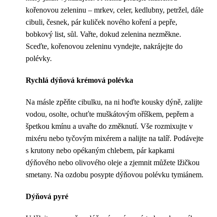
kořenovou zeleninu – mrkev, celer, kedlubny, petržel, dále
cibuli, česnek, pár kuliček nového koření a pepře,
bobkový list, sůl. Vařte, dokud zelenina nezměkne.
Sceďte, kořenovou zeleninu vyndejte, nakrájejte do
polévky.
Rychlá dýňová krémová polévka
Na másle zpěňte cibulku, na ni hoďte kousky dýně, zalijte
vodou, osolte, ochuťte muškátovým oříškem, pepřem a
špetkou kmínu a uvařte do změknutí. Vše rozmixujte v
mixéru nebo tyčovým mixérem a nalijte na talíř. Podávejte
s krutony nebo opékaným chlebem, pár kapkami
dýňového nebo olivového oleje a zjemnit můžete lžičkou
smetany. Na ozdobu posypte dýňovou polévku tymiánem.
Dýňová pyré