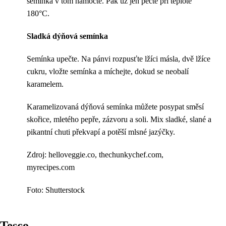
semínka v tom namočte. Pak už jen pečte při teplotě
180°C.
Sladká dýňová semínka
Semínka upečte. Na pánvi rozpusťte lžíci másla, dvě lžíce
cukru, vložte semínka a míchejte, dokud se neobalí
karamelem.
Karamelizovaná dýňová semínka můžete posypat směsí
skořice, mletého pepře, zázvoru a soli. Mix sladké, slané a
pikantní chuti překvapí a potěší mlsné jazýčky.
Zdroj: helloveggie.co, thechunkychef.com,
myrecipes.com
Foto: Shutterstock
Tesco