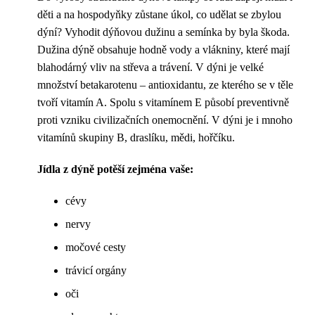
děti a na hospodyňky zůstane úkol, co udělat se zbylou
dýní? Vyhodit dýňovou dužinu a semínka by byla škoda.
Dužina dýně obsahuje hodně vody a vlákniny, které mají
blahodárný vliv na střeva a trávení. V dýni je velké
množství betakarotenu – antioxidantu, ze kterého se v těle
tvoří vitamín A. Spolu s vitamínem E působí preventivně
proti vzniku civilizačních onemocnění. V dýni je i mnoho
vitamínů skupiny B, draslíku, mědi, hořčíku.
Jídla z dýně potěší zejména vaše:
cévy
nervy
močové cesty
trávicí orgány
oči