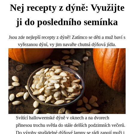
Nej recepty z dýně: Využijte
ji do posledního semínka
Jsou zde nejlepší recepty z dýně! Zatímco se děti a muž baví s
vyřezanou dýní, vy jim navařte chutná dýňová jídla.
Svítící halloweenské dýně v oknech a na dvorech
přinesou trochu světla do stále delších podzimních večerů.
Do výroby strašidelné dýňové lampy se rádi zapojí muži i