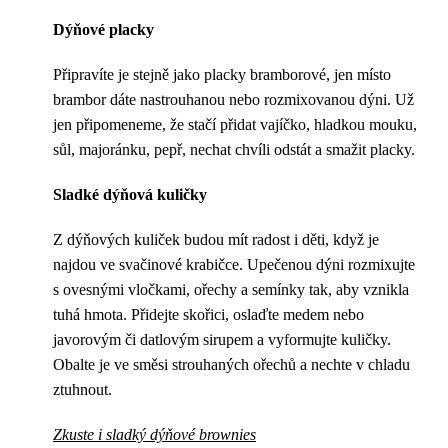
Dýňové placky
Připravíte je stejně jako placky bramborové, jen místo
brambor dáte nastrouhanou nebo rozmixovanou dýni. Už
jen připomeneme, že stačí přidat vajíčko, hladkou mouku,
sůl, majoránku, pepř, nechat chvíli odstát a smažit placky.
Sladké dýňová kuličky
Z dýňových kuliček budou mít radost i děti, když je
najdou ve svačinové krabičce. Upečenou dýni rozmixujte
s ovesnými vločkami, ořechy a semínky tak, aby vznikla
tuhá hmota. Přidejte skořici, oslaďte medem nebo
javorovým či datlovým sirupem a vyformujte kuličky.
Obalte je ve směsi strouhaných ořechů a nechte v chladu
ztuhnout.
Zkuste i sladký dýňové brownies