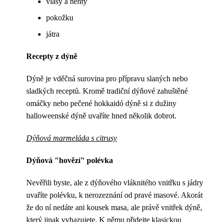
vlasy a nehty
pokožku
játra
Recepty z dýně
Dýně je vděčná surovina pro přípravu slaných nebo
sladkých receptů. Kromě tradiční dýňové zahuštěné
omáčky nebo pečené hokkaidó dýně si z dužiny
halloweenské dýně uvaříte hned několik dobrot.
Dýňová marmeláda s citrusy
Dýňová "hovězí" polévka
Nevěřili byste, ale z dýňového vláknitého vnitřku s jádry
uvaříte polévku, k nerozeznání od pravé masové. Akorát
že do ní nedáte ani kousek masa, ale právě vnitřek dýně,
který jinak vyhazujete. K němu přidejte klasickou