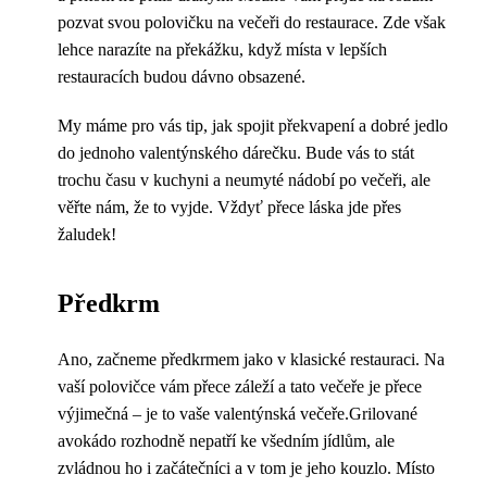
pozvat svou polovičku na večeři do restaurace. Zde však
lehce narazíte na překážku, když místa v lepších
restauracích budou dávno obsazené.
My máme pro vás tip, jak spojit překvapení a dobré jedlo
do jednoho valentýnského dárečku. Bude vás to stát
trochu času v kuchyni a neumyté nádobí po večeři, ale
věřte nám, že to vyjde. Vždyť přece láska jde přes
žaludek!
Předkrm
Ano, začneme předkrmem jako v klasické restauraci. Na
vaší polovičce vám přece záleží a tato večeře je přece
výjimečná – je to vaše valentýnská večeře.Grilované
avokádo rozhodně nepatří ke všedním jídlům, ale
zvládnou ho i začátečníci a v tom je jeho kouzlo. Místo