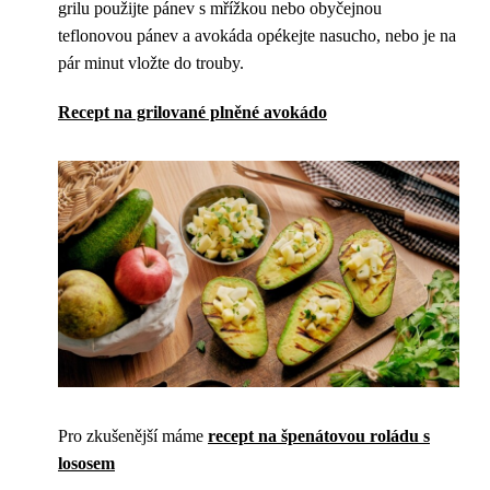
grilu použijte pánev s mřížkou nebo obyčejnou
teflonovou pánev a avokáda opékejte nasucho, nebo je na
pár minut vložte do trouby.
Recept na grilované plněné avokádo
Pro zkušenější máme
recept na špenátovou roládu s
lososem