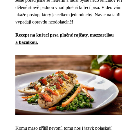
Ještě pořád jsme se netrefili a radši byste něco lehčího? Při
dělené stravě padnou vhod plněná kuřecí prsa. Video vám
ukáže postup, který je celkem jednoduchý. Navíc na talíři
vypadají opravdu neodolatelně!
Recept na kuřecí prsa plněné rajčaty, mozzarellou
a bazalkou.
Komu maso příliš nevoní, tomu nos i jazyk polaskají