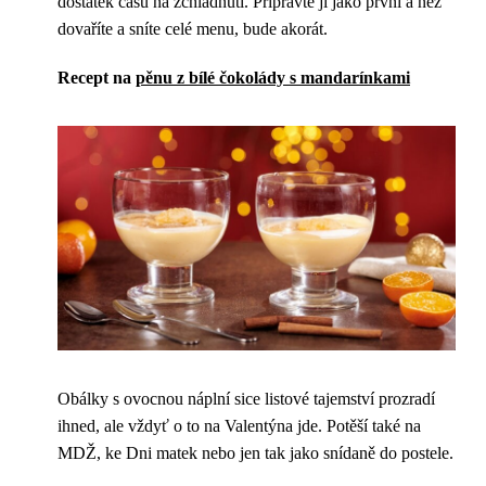
dostatek času na zchladnutí. Připravte ji jako první a než
dovaříte a sníte celé menu, bude akorát.
Recept na
pěnu z bílé čokolády s mandarínkami
Obálky s ovocnou náplní sice listové tajemství prozradí
ihned, ale vždyť o to na Valentýna jde. Potěší také na
MDŽ, ke Dni matek nebo jen tak jako snídaně do postele.