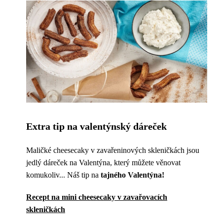
Extra tip na valentýnský dáreček
Maličké cheesecaky v zavařeninových skleničkách jsou
jedlý dáreček na Valentýna, který můžete věnovat
komukoliv... Náš tip na
tajného Valentýna!
Recept na mini cheesecaky v zavařovacích
skleničkách