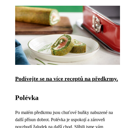
Podívejte se na více receptů na předkrmy.
Polévka
Po malém předkrmu jsou chuťové buňky nabuzené na
další přísun dobrot. Polévka je uspokojí a zároveň
povzbudí žaludek na další chod. Slíbili jsme vám