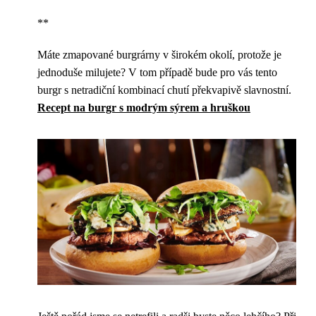
**
Máte zmapované burgrárny v širokém okolí, protože je
jednoduše milujete? V tom případě bude pro vás tento
burgr s netradiční kombinací chutí překvapivě slavnostní.
Recept na burgr s modrým sýrem a hruškou