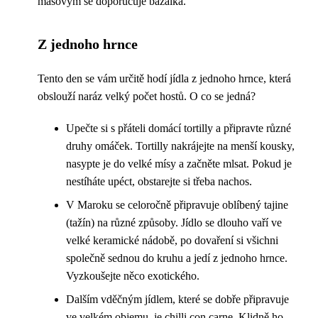
masovým se doporučuje bazalka.
Z jednoho hrnce
Tento den se vám určitě hodí jídla z jednoho hrnce, která
obslouží naráz velký počet hostů. O co se jedná?
Upečte si s přáteli domácí tortilly a připravte různé
druhy omáček. Tortilly nakrájejte na menší kousky,
nasypte je do velké mísy a začněte mlsat. Pokud je
nestíháte upéct, obstarejte si třeba nachos.
V Maroku se celoročně připravuje oblíbený tajine
(tažín) na různé způsoby. Jídlo se dlouho vaří ve
velké keramické nádobě, po dovaření si všichni
společně sednou do kruhu a jedí z jednoho hrnce.
Vyzkoušejte něco exotického.
Dalším vděčným jídlem, které se dobře připravuje
ve velkém objemu, je chilli con carne. Klidně ho