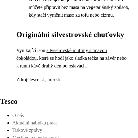
můžete připravit bez masa na vegetariánský způsob,
kdy stačí vyměnit maso za
tofu
nebo
cizrnu
.
Originální silvestrovské chuťovky
Vynikající jsou
silvestrovské muffiny s tmavou
čokoládou
, které se hodí jako sladká tečka na závěr nebo
k ranní kávě druhý den po oslavách.
Zdroj: tesco.sk, info.sk
Tesco
O nás
Aktuální nabídka práce
Tiskové zprávy
Myslíme na budoucnost