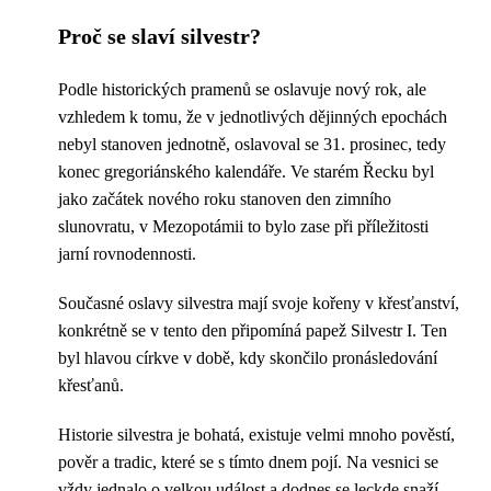
Proč se slaví silvestr?
Podle historických pramenů se oslavuje nový rok, ale
vzhledem k tomu, že v jednotlivých dějinných epochách
nebyl stanoven jednotně, oslavoval se 31. prosinec, tedy
konec gregoriánského kalendáře. Ve starém Řecku byl
jako začátek nového roku stanoven den zimního
slunovratu, v Mezopotámii to bylo zase při příležitosti
jarní rovnodennosti.
Současné oslavy silvestra mají svoje kořeny v křesťanství,
konkrétně se v tento den připomíná papež Silvestr I. Ten
byl hlavou církve v době, kdy skončilo pronásledování
křesťanů.
Historie silvestra je bohatá, existuje velmi mnoho pověstí,
pověr a tradic, které se s tímto dnem pojí. Na vesnici se
vždy jednalo o velkou událost a dodnes se leckde snaží