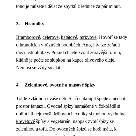
toho je můžete udělat ze zbytků z lednice za pár minut.
3. Hranolky
Bramborové
,
celerové
,
batátové
,
mrkvové
. Hovoří se tady
o hranolcích v různých podobách. Ano, i ty lze zařadit
mezi jednohubky. Pokud chcete zvolit zdravější formu,
klidně je pečte se slupkou na kapce
olivového oleje
.
Nemusí se vždy smažit.
4.
Zeleninové
,
ovocné
a
masové
špízy
Tohle zvládnou i vaše děti. Stačí nakoupit špejle a nechat
prostor fantazii. Ovocné špízy namáčené v čokoládě si
oblíbí i ti nejmenší. Milovníci exotiky si mohou vychutnat
krevetové
špízy a vegetariáni naopak zvolí špízy se
zeleninou a tofu. Do ovocných špízů se hodí máta, k