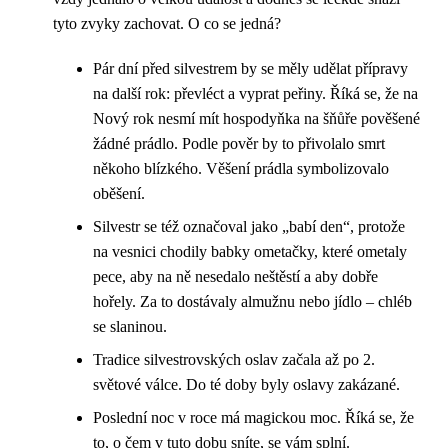
tyto zvyky zachovat. O co se jedná?
Pár dní před silvestrem by se měly udělat přípravy
na další rok: převléct a vyprat peřiny. Říká se, že na
Nový rok nesmí mít hospodyňka na šňůře pověšené
žádné prádlo. Podle pověr by to přivolalo smrt
někoho blízkého. Věšení prádla symbolizovalo
oběšení.
Silvestr se též označoval jako „babí den“, protože
na vesnici chodily babky ometačky, které ometaly
pece, aby na ně nesedalo neštěstí a aby dobře
hořely. Za to dostávaly almužnu nebo jídlo – chléb
se slaninou.
Tradice silvestrovských oslav začala až po 2.
světové válce. Do té doby byly oslavy zakázané.
Poslední noc v roce má magickou moc. Říká se, že
to, o čem v tuto dobu sníte, se vám splní.