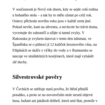
V současnosti je Nový rok dnem, kdy se sejde celá rodina
u bohatého stolu – a tak by to mělo zůstat po celý rok.
Oslavy příchodu nového roku jsou v každé zemi jiné.
Pokud nevíte, kam na silvestra, a nechcete ho trávit doma,
vycestujte do zahraničí a užijte si tamní zvyky. V
Rakousku je zvykem darovat v tento den talisman, ve
Španělsku se o půlnoci jí 12 kuliček hroznového vína, na
Filipínách se skáče z výšky do vody a v Rumunsku se
tancuje ve strašidelných kostýmech, které mají vyhánět
zlé duchy.
Silvestrovské pověry
V Čechách se udržuje stará pověra, že štěstí přináší
prasátko, a proto se na novoročním stole nesmí objevit
husa, bažant ani jakákoli drůbež, která umí lítat, protože v