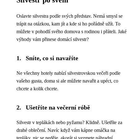
Silvestr po svém
Oslavte silvestra podle svých představ. Nemá smysl se
trápit na otázkou, kam jít a kde si ho pořádně užít. To
můžete v pohodlí svého domova s rodinou i přáteli. Jaké
výhody vám přinese domácí silvestr?
1. Sníte, co si navaříte
Ne všechny hotely nabízí silvestrovskou večeři podle
vašeho gusta, doma si ale můžete navařit a upéct, co
chcete a kolik chcete.
2. Ušetříte na večerní róbě
Silvestr v teplákách nebo pyžamu? Klidně. Ušetříte za
drahé oblečení. Navíc když vám kápne omáčka na
tepláky, nic se neděje, akorát si vezmete náhradní.