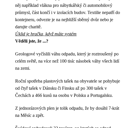
něj například vlákna pro nábytkářský či automobilový
průmysl, část končí i v izolacích budov. Textilie nepatří do
kontejneru, odvezte je na nejbližší sběrný dvůr nebo je
darujte charitě.
Úklid je hračka, když máte systém
Věděli jste, že ...?
Geologové vyčíslili váhu odpadu, který je roztroušený po
celém světě, na více než 100 tisíc násobek váhy všech lidí
na zemi.
Roční spotřeba plastových tašek na obyvatele se pohybuje
od čtyř tašek v Dánsku či Finsku až po 300 tašek v
Čechách a 466 kusů na osobu v Polsku a Portugalsku.
Z jednorázových plen je tolik odpadu, že by dosáhl 7-krát
na Měsíc a zpět.