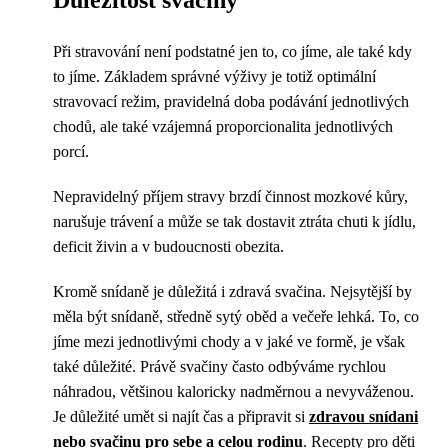
Důležitost svačiny
Při stravování není podstatné jen to, co jíme, ale také kdy
to jíme. Základem správné výživy je totiž optimální
stravovací režim, pravidelná doba podávání jednotlivých
chodů, ale také vzájemná proporcionalita jednotlivých
porcí.
Nepravidelný příjem stravy brzdí činnost mozkové kůry,
narušuje trávení a může se tak dostavit ztráta chuti k jídlu,
deficit živin a v budoucnosti obezita.
Kromě snídaně je důležitá i zdravá svačina. Nejsytější by
měla být snídaně, středně sytý oběd a večeře lehká. To, co
jíme mezi jednotlivými chody a v jaké ve formě, je však
také důležité. Právě svačiny často odbýváme rychlou
náhradou, většinou kaloricky nadměrnou a nevyváženou.
Je důležité umět si najít čas a připravit si
zdravou snídani
nebo svačinu pro sebe a celou rodinu
. Recepty pro děti