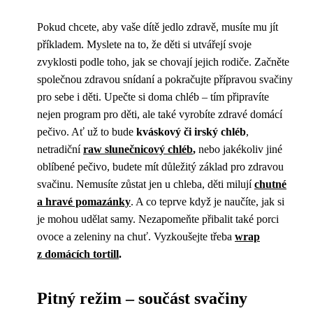
Pokud chcete, aby vaše dítě jedlo zdravě, musíte mu jít
příkladem. Myslete na to, že děti si utvářejí svoje
zvyklosti podle toho, jak se chovají jejich rodiče. Začněte
společnou zdravou snídaní a pokračujte přípravou svačiny
pro sebe i děti. Upečte si doma chléb – tím připravíte
nejen program pro děti, ale také vyrobíte zdravé domácí
pečivo. Ať už to bude
kváskový či irský chléb
,
netradiční
raw slunečnicový chléb
,
nebo jakékoliv jiné
oblíbené pečivo, budete mít důležitý základ pro zdravou
svačinu. Nemusíte zůstat jen u chleba, děti milují
chutné
a hravé pomazánky
. A co teprve když je naučíte, jak si
je mohou udělat samy. Nezapomeňte přibalit také porci
ovoce a zeleniny na chuť. Vyzkoušejte třeba
wrap
z domácích tortill
.
Pitný režim – součást svačiny