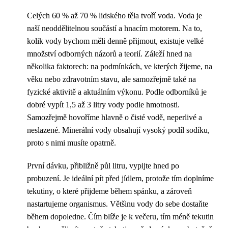
Celých 60 % až 70 % lidského těla tvoří voda. Voda je
naší neoddělitelnou součástí a hnacím motorem. Na to,
kolik vody bychom měli denně přijmout, existuje velké
množství odborných názorů a teorií. Záleží hned na
několika faktorech: na podmínkách, ve kterých žijeme, na
věku nebo zdravotním stavu, ale samozřejmě také na
fyzické aktivitě a aktuálním výkonu. Podle odborníků je
dobré vypít 1,5 až 3 litry vody podle hmotnosti.
Samozřejmě hovoříme hlavně o čisté vodě, neperlivé a
neslazené. Minerální vody obsahují vysoký podíl sodíku,
proto s nimi musíte opatrně.
První dávku, přibližně půl litru, vypijte hned po
probuzení. Je ideální pít před jídlem, protože tím doplníme
tekutiny, o které přijdeme během spánku, a zároveň
nastartujeme organismus. Většinu vody do sebe dostaňte
během dopoledne. Čím blíže je k večeru, tím méně tekutin