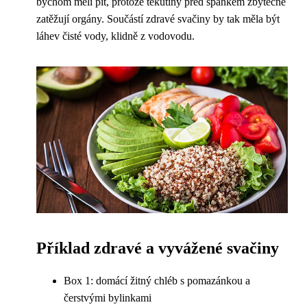
bychom měli pít, protože tekutiny před spánkem zbytečně
zatěžují orgány. Součástí zdravé svačiny by tak měla být
láhev čisté vody, klidně z vodovodu.
Příklad zdravé a vyvážené svačiny
Box 1: domácí žitný chléb s pomazánkou a
čerstvými bylinkami