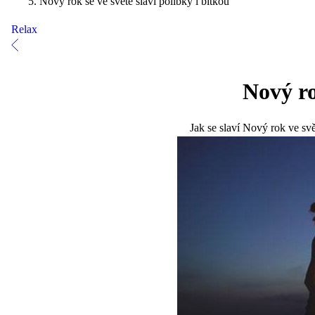
Nový rok se ve světě slaví polibky i bitkou
Relax
Nový ro
Jak se slaví Nový rok ve svět