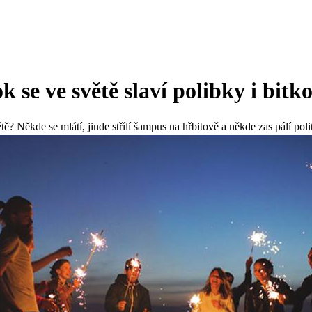
k se ve světě slaví polibky i bitk
ě? Někde se mlátí, jinde střílí šampus na hřbitově a někde zas pálí polit