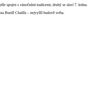
íše spojen s vánočními tradicemi, druhý se slaví 7. ledna.
 na Burdž Chalífa – nejvyšší budově světa.