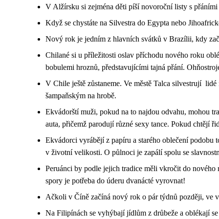
V Alžírsku si zejména děti píší novoroční listy s přáními
Když se chystáte na Silvestra do Egypta nebo Jihoafrické 
Nový rok je jedním z hlavních svátků v Brazílii, kdy zač
Chilané si u příležitosti oslav příchodu nového roku oblék
bobulemi hroznů, představujícími tajná přání. Ohňostroje
V Chile ještě zůstaneme. Ve městě Talca silvestrují lidé
šampaňským na hrobě.
Ekvádorští muži, pokud na to najdou odvahu, mohou trad
auta, přičemž parodují různé sexy tance. Pokud chtějí řid
Ekvádorci vyrábějí z papíru a starého oblečení podobu to
v životní velikosti. O půlnoci je zapálí spolu se slavnos
Peruánci by podle jejich tradice měli vkročit do nového 
spory je potřeba do úderu dvanácté vyrovnat!
Ačkoli v Číně začíná nový rok o pár týdnů později, ve
Na Filipínách se vyhýbají jídlům z drůbeže a oblékají se