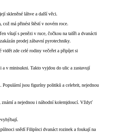
ejí skleněné láhve a další věci.
, což má přinést štěstí v novém roce.
en vítají s penězi v ruce, čočkou na talíři a dvanácti
e zakázán prodej zábavní pyrotechniky.
idět zde celé rodiny večeřet a připíjet si
a v minisukni. Takto vyjdou do ulic a zastavují
 Populární jsou figuríny politiků a celebrit, nejednou
edé, známí a nejednou i náhodní kolemjdoucí. Vždyť
evyhýbají.
půlnoci snědí Filipínci dvanáct rozinek a foukají na