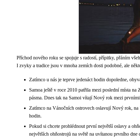
Příchod nového roku se spojuje s radostí, přípitky, přáním vše
I zvyky a tradice jsou v mnoha zemích dosti podobné, ale někter
Zatímco u nás je teprve jedenáct hodin dopoledne, obyva
Samoa ještě v roce 2010 patřila mezi poslední místa na 
pásma. Dnes tak na Samoi vítají Nový rok mezi prvními 
Zatímco na Vánočních ostrovech oslavují Nový rok, na H
hodin.
Pokud si chcete prohlédnout první největší oslavy a ohň
největších ohňostrojů na světě na uvítanou prvního dne 