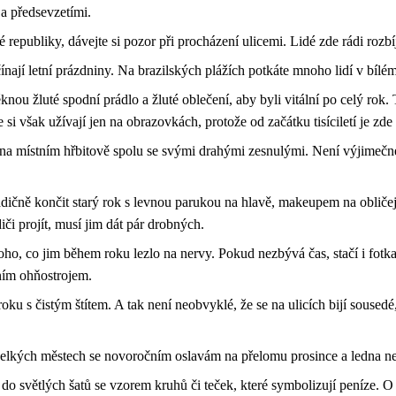
 a předsevzetími.
republiky, dávejte si pozor při procházení ulicemi. Lidé zde rádi rozbíj
ínají letní prázdniny. Na brazilských plážích potkáte mnoho lidí v bílém
nou žluté spodní prádlo a žluté oblečení, aby byli vitální po celý rok. T
 si však užívají jen na obrazovkách, protože od začátku tisíciletí je zd
 na místním hřbitově spolu se svými drahými zesnulými. Není výjimečné v
ičně končit starý rok s levnou parukou na hlavě, makeupem na obličeji 
iči projít, musí jim dát pár drobných.
ho, co jim během roku lezlo na nervy. Pokud nezbývá čas, stačí i fotka.
tním ohňostrojem.
roku s čistým štítem. A tak není neobvyklé, že se na ulicích bijí sous
 velkých městech se novoročním oslavám na přelomu prosince a ledna n
 do světlých šatů se vzorem kruhů či teček, které symbolizují peníze. O 