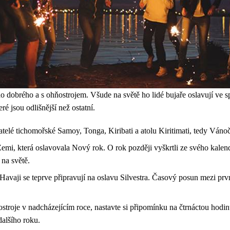
ho dobrého a s ohňostrojem. Všude na světě ho lidé bujaře oslavují ve s
é jsou odlišnější než ostatní.
telé tichomořské Samoy, Tonga, Kiribati a atolu Kiritimati, tedy Vánoč
Zemi, která oslavovala Nový rok. O rok později vyškrtli ze svého kalen
na světě.
avaji se teprve připravují na oslavu Silvestra. Časový posun mezi pr
ostroje v nadcházejícím roce, nastavte si připomínku na čtrnáctou hod
dalšího roku.