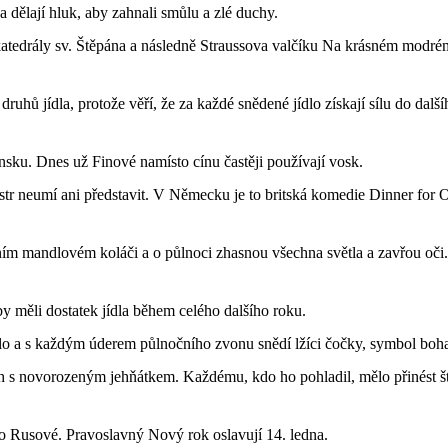
 dělají hluk, aby zahnali smůlu a zlé duchy.
tedrály sv. Štěpána a následně Straussova valčíku Na krásném modrém 
druhů jídla, protože věří, že za každé snědené jídlo získají sílu do dalš
nsku. Dnes už Finové namísto cínu častěji používají vosk.
str neumí ani představit. V Německu je to britská komedie Dinner for O
ním mandlovém koláči a o půlnoci zhasnou všechna světla a zavřou oči.
y měli dostatek jídla během celého dalšího roku.
o a s každým úderem půlnočního zvonu snědí lžíci čočky, symbol bohatst
 s novorozeným jehňátkem. Každému, kdo ho pohladil, mělo přinést ště
o Rusové. Pravoslavný Nový rok oslavují 14. ledna.