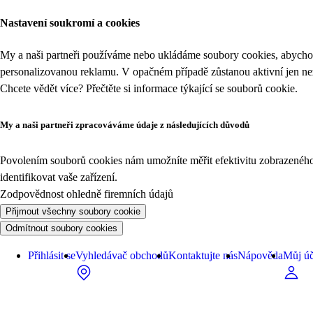
Nastavení soukromí a cookies
My a naši partneři používáme nebo ukládáme soubory cookies, abychom
personalizovanou reklamu. V opačném případě zůstanou aktivní jen n
Chcete vědět více? Přečtěte si informace týkající se
souborů cookie
.
My a naši partneři zpracováváme údaje z následujících důvodů
Povolením souborů cookies nám umožníte měřit efektivitu zobrazeného o
identifikovat vaše zařízení.
Zodpovědnost ohledně firemních údajů
Přijmout všechny soubory cookie
Odmítnout soubory cookies
Přihlásit se
Vyhledávač obchodů
Kontaktujte nás
Nápověda
Můj úč