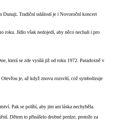
Dunaji. Tradiční událostí je i Novoroční koncert
ího roku. Jídlo však nedojedí, aby něco nechali i pro
ne, která se zde vysílá již od roku 1972. Paradoxně v
 Otevřou je, až když znovu rozsvítí, což symbolizuje
ví. Pak se políbí, aby jim ani láska nechyběla.
stí. Dětem to přinášelo drobné peníze, protože za