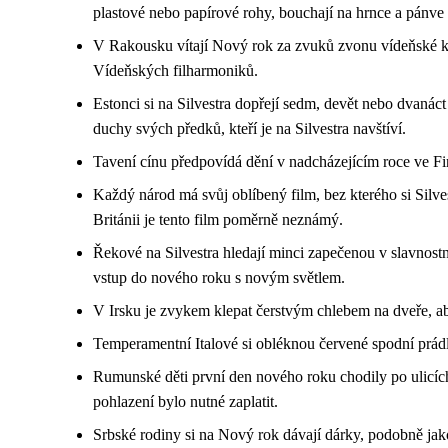
plastové nebo papírové rohy, bouchají na hrnce a pánve a
V Rakousku vítají Nový rok za zvuků zvonu vídeňské ka
Vídeňských filharmoniků.
Estonci si na Silvestra dopřejí sedm, devět nebo dvanáct 
duchy svých předků, kteří je na Silvestra navštíví.
Tavení cínu předpovídá dění v nadcházejícím roce ve Fi
Každý národ má svůj oblíbený film, bez kterého si Silve
Británii je tento film poměrně neznámý.
Řekové na Silvestra hledají minci zapečenou v slavnost
vstup do nového roku s novým světlem.
V Irsku je zvykem klepat čerstvým chlebem na dveře, ab
Temperamentní Italové si obléknou červené spodní prádl
Rumunské děti první den nového roku chodily po ulicích
pohlazení bylo nutné zaplatit.
Srbské rodiny si na Nový rok dávají dárky, podobně jak