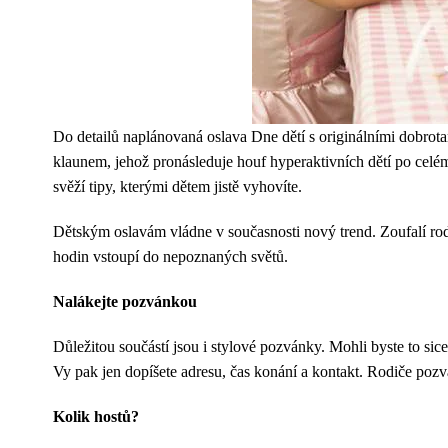
Do detailů naplánovaná oslava Dne dětí s originálními dobrot
klaunem, jehož pronásleduje houf hyperaktivních dětí po celé
svěží tipy, kterými dětem jistě vyhovíte.
Dětským oslavám vládne v současnosti nový trend. Zoufalí rod
hodin vstoupí do nepoznaných světů.
Nalákejte pozvánkou
Důležitou součástí jsou i stylové pozvánky. Mohli byste to si
Vy pak jen dopíšete adresu, čas konání a kontakt. Rodiče pozv
Kolik hostů?