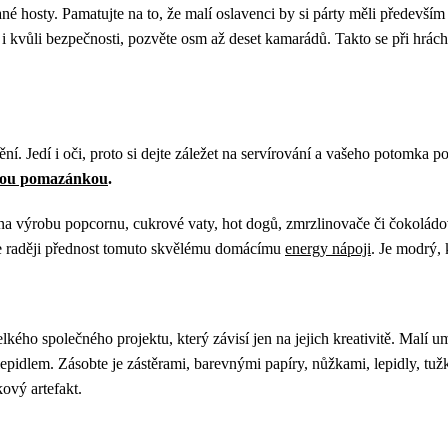
é hosty. Pamatujte na to, že malí oslavenci by si párty měli především 
 kvůli bezpečnosti, pozvěte osm až deset kamarádů. Takto se při hrách 
ění. Jedí i oči, proto si dejte záležet na servírování a vašeho potomka
ovou pomazánkou
.
j na výrobu popcornu, cukrové vaty, hot dogů, zmrzlinovače či čokolád
jte raději přednost tomuto skvělému domácímu
energy nápoji
. Je modrý,
lkého společného projektu, který závisí jen na jejich kreativitě. Malí 
 lepidlem. Zásobte je zástěrami, barevnými papíry, nůžkami, lepidly, tu
ový artefakt.