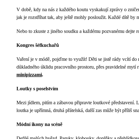
V době, kdy na nás z každého koutu vyskakují zprávy o zničen
jak je rozstříhat tak, aby ještě mohly posloužit. Každé dítě by 
Nebo to zkuste z jiného soudku a každému pozvanému dejte rostl
Kongres šéfkuchařů
Vaření je v módě, pojďme to využít! Děti se jistě rády vcítí do
důkladného úklidu pracovního prostoru, přes pravidelné mytí r
minipizzami
.
Loutky s poselstvím
Mezi jídlem, pitím a zábavou připravte loutkové představení. 
loutka je upřímná, druhá přátelská, další zas může být příliš s
Módní ikony na scéně
Defilé malých hvězd. Paruky, klobouky, doplňky a přehlídkové