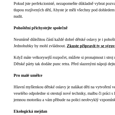
Pokud jste perfekcionisté, nezapomeňte důkladně vybrat pozvan
tlupou rozjívených dětí, Abyste je měli všechny pod dohledem i
nudit.
Pohoštění přichystejte společně
Nesmírně důležitou částí každé dobré dětské oslavy je i pohošt
Jednohubky by mohl zvládnout.
Zkuste připravit ty se sýr
Když máte velkorysejší rozpočet, můžete si pronajmout i stro
Dětské párty tak dodáte punc retra. Před slazenými nápoji de
Pro malé umělce
Hlavní myšlenkou dětské oslavy je nalákat děti na vytvoření ve
veselého odpoledne si otestují nové techniky, malbu či práci s
jemnou motoriku a vám přibude na polici neobvyklý vzpomínk
Ekologická mejdan