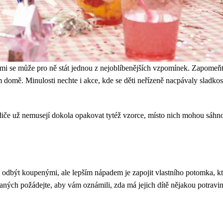
ami se může pro ně stát jednou z nejoblíbenějších vzpomínek. Zapomeň
m domě. Minulosti nechte i akce, kde se děti neřízeně nacpávaly slad
iče už nemusejí dokola opakovat tytéž vzorce, místo nich mohou sáhno
ce odbýt koupenými, ale lepším nápadem je zapojit vlastního potomka, k
aných požádejte, aby vám oznámili, zda má jejich dítě nějakou potravin