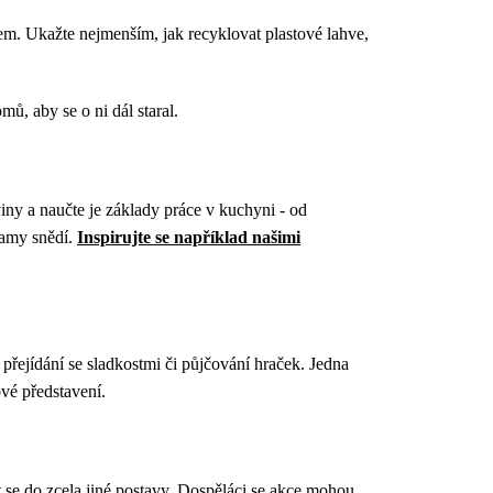
em. Ukažte nejmenším, jak recyklovat plastové lahve,
ů, aby se o ni dál staral.
viny a naučte je základy práce v kuchyni - od
samy snědí.
Inspirujte se například našimi
přejídání se sladkostmi či půjčování hraček. Jedna
ové představení.
 se do zcela jiné postavy. Dospěláci se akce mohou