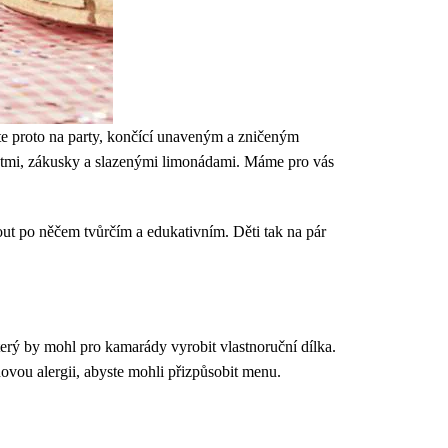
te proto na party, končící unaveným a zničeným
kostmi, zákusky a slazenými limonádami. Máme pro vás
ut po něčem tvůrčím a edukativním. Děti tak na pár
terý by mohl pro kamarády vyrobit vlastnoruční dílka.
ovou alergii, abyste mohli přizpůsobit menu.