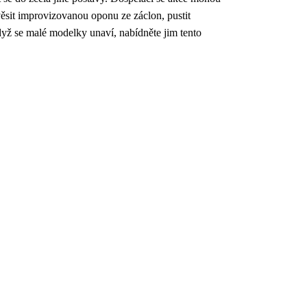
věsit improvizovanou oponu ze záclon, pustit
yž se malé modelky unaví, nabídněte jim tento