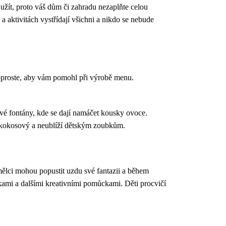
užít, proto váš dům či zahradu nezaplňte celou
a aktivitách vystřídají všichni a nikdo se nebude
 poproste, aby vám pomohl při výrobě menu.
ové fontány, kde se dají namáčet kousky ovoce.
 kokosový a neublíží dětským zoubkům.
umělci mohou popustit uzdu své fantazii a během
žkami a dalšími kreativními pomůckami. Děti procvičí