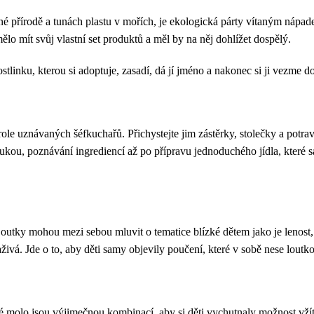
é přírodě a tunách plastu v mořích, je ekologická párty vítaným nápad
mělo mít svůj vlastní set produktů a měl by na něj dohlížet dospělý.
inku, kterou si adoptuje, zasadí, dá jí jméno a nakonec si ji vezme dom
 role uznávaných šéfkuchařů. Přichystejte jim zástěrky, stolečky a potra
ukou, poznávání ingrediencí až po přípravu jednoduchého jídla, které 
Loutky mohou mezi sebou mluvit o tematice blízké dětem jako je lenost, 
naživá. Jde o to, aby děti samy objevily poučení, které v sobě nese loutk
 molo jsou výjimečnou kombinací, aby si děti vychutnaly možnost vžít