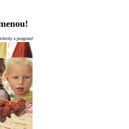
omenou!
 dobroty a program!