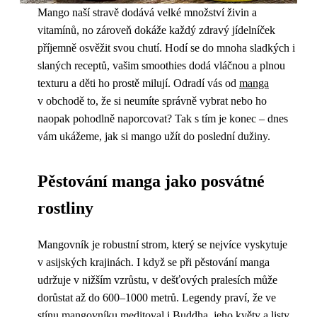
Mango naší stravě dodává velké množství živin a
vitamínů, no zároveň dokáže každý zdravý jídelníček
příjemně osvěžit svou chutí. Hodí se do mnoha sladkých i
slaných receptů, vašim smoothies dodá vláčnou a plnou
texturu a děti ho prostě milují. Odradí vás od
manga
v obchodě to, že si neumíte správně vybrat nebo ho
naopak pohodlně naporcovat? Tak s tím je konec – dnes
vám ukážeme, jak si mango užít do poslední dužiny.
Pěstování manga jako posvátné
rostliny
Mangovník je robustní strom, který se nejvíce vyskytuje
v asijských krajinách. I když se při pěstování manga
udržuje v nižším vzrůstu, v dešťových pralesích může
dorůstat až do 600–1000 metrů. Legendy praví, že ve
stínu mangovníku meditoval i Buddha, jeho květy a listy