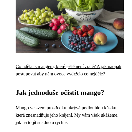
Co udělat s mangem, které ještě není zralé? A jak naopak
postupovat aby nám ovoce vydrželo co nejdéle?
Jak jednoduše očistit mango?
Mango ve svém prostředku ukrývá podlouhlou kůstku,
která znesnadňuje jeho krájení. My vám však ukážeme,
jak na to jít snadno a rychle: