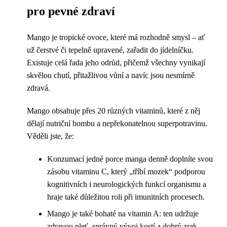
pro pevné zdraví
Mango je tropické ovoce, které má rozhodně smysl – ať
už čerstvé či tepelně upravené, zařadit do jídelníčku.
Existuje celá řada jeho odrůd, přičemž všechny vynikají
skvělou chutí, přitažlivou vůní a navíc jsou nesmírně
zdravá.
Mango obsahuje přes 20 různých vitaminů, které z něj
dělají nutriční bombu a nepřekonatelnou superpotravinu.
Věděli jste, že:
Konzumací jedné porce manga denně doplníte svou
zásobu vitaminu C, který „tříbí mozek“ podporou
kognitivních i neurologických funkcí organismu a
hraje také důležitou roli při imunitních procesech.
Mango je také bohaté na vitamin A: ten udržuje
zdravou pleť, správný vývoj kostí a dobrý zrak.