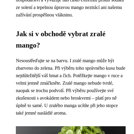
ze solení a tepelnou úpravou mango neztrácí ani našemu
zažívání prospěšnou vlákninu.
Jak si v obchodě vybrat zralé
mango?
Nesoustřeďujte se na barvu. I zralé mango může být
zbarveno do zelena. Při výběru toho správného kusu bude
nejdůležitější váš hmat a čich. Potěžkejte mango v ruce a
velmi jemně zmáčkněte. Zralé mango nebude tvrdé,
naopak se trochu podvolí. Při výběru používejte své
zkušenosti s avokádem nebo broskvemi – platí pro ně
úplně to samé. U zralého manga ucítíte při jeho stopce
také jemné nasládlé aroma.