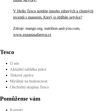
V Hello Tesco najdete mnoho zdravých a chutných
receptů s mangem. Který si oblíbíte nejvíce?
Zdroje: mango.org, nutrition-and-you.com,
www.zuzanasafarova.cz
Tesco
O nás
Aktuální nabídka práce
Tiskové zprávy
Myslíme na budoucnost
Obchodní skupina Tesco
Pomůžeme vám
Kontakt