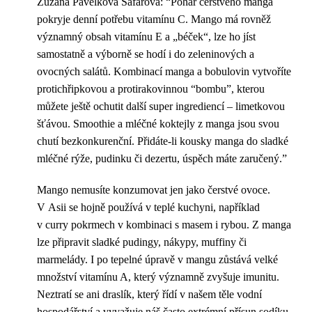
Zuzana Pavelková Šafářová: “Pohár čerstvého manga
pokryje denní potřebu vitamínu C. Mango má rovněž
významný obsah vitamínu E a „béček“, lze ho jíst
samostatně a výborně se hodí i do zeleninových a
ovocných salátů. Kombinací manga a bobulovin vytvoříte
protichřipkovou a protirakovinnou “bombu”, kterou
můžete ještě ochutit další super ingrediencí – limetkovou
šťávou. Smoothie a mléčné koktejly z manga jsou svou
chutí bezkonkurenční. Přidáte-li kousky manga do sladké
mléčné rýže, pudinku či dezertu, úspěch máte zaručený.”
Mango nemusíte konzumovat jen jako čerstvé ovoce.
V Asii se hojně používá v teplé kuchyni, například
v curry pokrmech v kombinaci s masem i rybou. Z manga
lze připravit sladké pudingy, nákypy, muffiny či
marmelády. I po tepelné úpravě v mangu zůstává velké
množství vitamínu A, který významně zvyšuje imunitu.
Neztratí se ani draslík, který řídí v našem těle vodní
hospodářství a vyvažuje náš často extrémní přísun sodíku