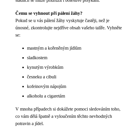
stádiích se může přidružit i bolestivé polykání.
Čemu se vyhnout při pálení žáhy?
Pokud se u vás pálení žáhy vyskytuje častěji, než je
únosné, zkontrolujte nejdříve obsah vašeho talíře. Vyhněte
se:
mastným a kořeněným jídlům
sladkostem
kynutým výrobkům
česneku a cibuli
kofeinovým nápojům
alkoholu a cigaretám
V mnoha případech si dokážete pomoci sledováním toho,
co vám dělá špatně a vyloučením těchto nevhodných
potravin a jídel.