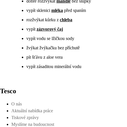
dobře rozžvýkat
mandle
bez slupky
vypít sklenici
mléka
před spaním
rozžvýkat kůrku z
chleba
vypít
zázvorový čaj
vypít vodu se lžičkou sody
žvýkat žvýkačku bez příchutě
pít šťávu z aloe vera
vypít zásaditou minerální vodu
Tesco
O nás
Aktuální nabídka práce
Tiskové zprávy
Myslíme na budoucnost