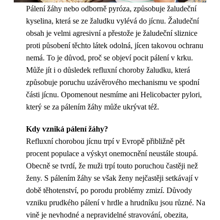
Pálení žáhy nebo odborně pyróza, způsobuje žaludeční
kyselina, která se ze žaludku vylévá do jícnu. Žaludeční
obsah je velmi agresivní a přestože je žaludeční sliznice
proti působení těchto látek odolná, jícen takovou ochranu
nemá. To je důvod, proč se objeví pocit pálení v krku.
Může jít i o důsledek refluxní choroby žaludku, která
způsobuje poruchu uzávěrového mechanismu ve spodní
části jícnu. Opomenout nesmíme ani Helicobacter pylori,
který se za pálením žáhy může ukrývat též.
Kdy vzniká pálení žáhy?
Refluxní chorobou jícnu trpí v Evropě přibližně pět
procent populace a výskyt onemocnění neustále stoupá.
Obecně se tvrdí, že muži trpí touto poruchou častěji než
ženy. S pálením žáhy se však ženy nejčastěji setkávají v
době těhotenství, po porodu problémy zmizí. Důvody
vzniku prudkého pálení v hrdle a hrudníku jsou různé. Na
vině je nevhodné a nepravidelné stravování, obezita,