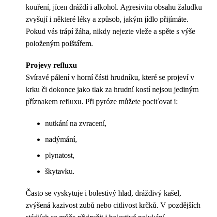
kouření, jícen dráždí i alkohol. Agresivitu obsahu žaludku
zvyšují i ​​některé léky a způsob, jakým jídlo přijímáte.
Pokud vás trápí žáha, nikdy nejezte vleže a spěte s výše
položeným polštářem.
Projevy refluxu
Svíravé pálení v horní části hrudníku, které se projeví v
krku či dokonce jako tlak za hrudní kostí nejsou jediným
příznakem refluxu. Při pyróze můžete pociťovat i:
nutkání na zvracení,
nadýmání,
plynatost,
škytavku.
Často se vyskytuje i bolestivý hlad, dráždivý kašel,
zvýšená kazivost zubů nebo citlivost krčků. V pozdějších