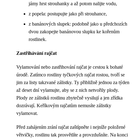
jámy hrst strouhanky a až potom nalijte vodu,
z popela: postupujte jako při strouhance,
z banánových slupek: podobně jako u předchozích
dvou zakopejte banánovou slupku ke kořenům
rostlinek.
Zastřihávání rajčat
Vylamování nebo zastřihování rajčat je cestou k bohaté
úrodě. Zatímco rostliny tyčkových rajčat rostou, tvoří se
jim za listy takzvané zálistky. Ty přibližně jednou za týden
až deset dní vylamujte, aby se z nich netvořily plody.
Plody ze zálistků rostlinu zbytečně vysilují a jen zřídka
dozrávají. Keříkovým rajčatům nemusíte zálistky
vylamovat.
Před zahájením zrání rajčat zaštípněte i nejníže položené
větvičky, rostlinu tak prosvětlíte a provzdušníte. Na konci