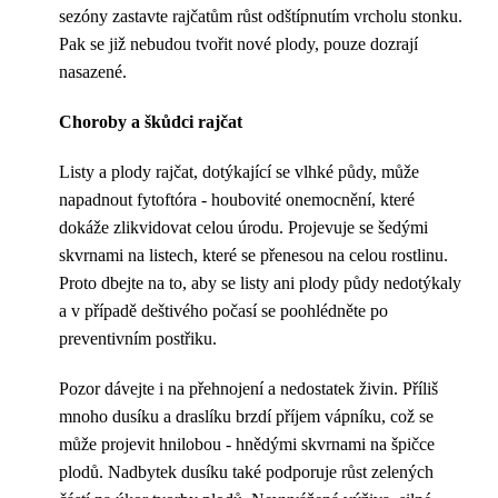
sezóny zastavte rajčatům růst odštípnutím vrcholu stonku.
Pak se již nebudou tvořit nové plody, pouze dozrají
nasazené.
Choroby a škůdci rajčat
Listy a plody rajčat, dotýkající se vlhké půdy, může
napadnout fytoftóra - houbovité onemocnění, které
dokáže zlikvidovat celou úrodu. Projevuje se šedými
skvrnami na listech, které se přenesou na celou rostlinu.
Proto dbejte na to, aby se listy ani plody půdy nedotýkaly
a v případě deštivého počasí se poohlédněte po
preventivním postřiku.
Pozor dávejte i na přehnojení a nedostatek živin. Příliš
mnoho dusíku a draslíku brzdí příjem vápníku, což se
může projevit hnilobou - hnědými skvrnami na špičce
plodů. Nadbytek dusíku také podporuje růst zelených