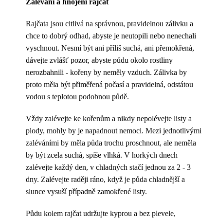
Zalévání a hnojení rajčat
Rajčata jsou citlivá na správnou, pravidelnou zálivku a
chce to dobrý odhad, abyste je neutopili nebo nenechali
vyschnout. Nesmí být ani příliš suchá, ani přemokřená,
dávejte zvlášť pozor, abyste půdu okolo rostliny
nerozbahnili - kořeny by neměly vzduch. Zálivka by
proto měla být přiměřená počasí a pravidelná, odstátou
vodou s teplotou podobnou půdě.
Vždy zalévejte ke kořenům a nikdy nepolévejte listy a
plody, mohly by je napadnout nemoci. Mezi jednotlivými
zaléváními by měla půda trochu proschnout, ale neměla
by být zcela suchá, spíše vlhká. V horkých dnech
zalévejte každý den, v chladných stačí jednou za 2 - 3
dny. Zalévejte raději ráno, když je půda chladnější a
slunce vysuší případně zamokřené listy.
Půdu kolem rajčat udržujte kyprou a bez plevele,