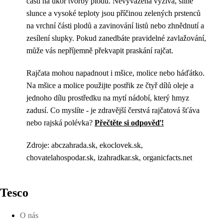
částí na úkor tvorby plodů. Nevyvážená výživa, silné
slunce a vysoké teploty jsou příčinou zelených prstenců
na vrchní části plodů a zavinování listů nebo zhnědnutí a
zesílení slupky. Pokud zanedbáte pravidelné zavlažování,
může vás nepříjemně překvapit praskání rajčat.
Rajčata mohou napadnout i mšice, molice nebo háďátko.
Na mšice a molice použijte postřik ze čtyř dílů oleje a
jednoho dílu prostředku na mytí nádobí, který hmyz
zadusí. Co myslíte - je zdravější čerstvá rajčatová šťáva
nebo rajská polévka?
Přečtěte si odpověď!
Zdroje: abczahrada.sk, ekoclovek.sk,
chovatelahospodar.sk, izahradkar.sk, organicfacts.net
Tesco
O nás