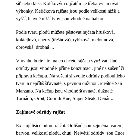
síť nebo klec. Kolíkovým rajčatům je třeba vylamovat
výhonky. Keříčková rajčata jsou podle velikosti nižší a
vyšší, hlavně nižší typy jsou vhodné na balkon.
Podle tvaru plodů můžete pěstovat rajčata hrušková,
koktejlová, cherry (třešňová), rybízová, melounová,
obrovská, drobná ...
V úvahu berte i to, na co chcete rajčata využívat. Jiné
odrůdy jsou vhodné k přímé konzumaci, jiné na sušení či
přípravu kečupu. Na sušení si zvolte odrůdy podlouhlého
tvaru a nepříliš šťavnaté, s pevnou dužinou, ideálně San
Marzano. Na kečup jsou vhodné šťavnaté, dužnaté
Tornádo, Orbit, Cuor di Bue, Super Steak, Denár ...
Zajímavé odrůdy rajčat
Existují tisíce odrůd rajčat. Odlišné jsou zejména tvarem,
barvou, velikostí plodů, chutí. Největší odrůdy jsou Cuor