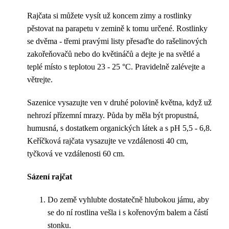
Rajčata si můžete vysít už koncem zimy a rostlinky
pěstovat na parapetu v zemině k tomu určené. Rostlinky
se dvěma - třemi pravými listy přesaďte do rašelinových
zakořeňovačů nebo do květináčů a dejte je na světlé a
teplé místo s teplotou 23 - 25 °C. Pravidelně zalévejte a
větrejte.
Sazenice vysazujte ven v druhé polovině května, když už
nehrozí přízemní mrazy. Půda by měla být propustná,
humusná, s dostatkem organických látek a s pH 5,5 - 6,8.
Keříčková rajčata vysazujte ve vzdálenosti 40 cm,
tyčková ve vzdálenosti 60 cm.
Sázení rajčat
Do země vyhlubte dostatečně hlubokou jámu, aby
se do ní rostlina vešla i s kořenovým balem a částí
stonku.