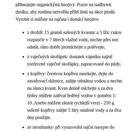
přihnojujte organickými hnojivy. Pozor na nadbytek
dusíku, aby rostlina netvořila příliš listů na úkor plodů.
Vyrobit si můžete na rajčata i domácí hnojivo
z droždí: 15 gramů sušených kvasnic a 5 lžic cukru
rozpusťte v 7 litrech vlažné vody, nechte přes noc
odstát, ráno dobře promíchejte a polévejte,
z vaječných skořápek: dostatek vápníku zajistí
rozdrcené vaječné skořápky, zapracované do půdy,
z kopřivy: čerstvou kopřivu nasekejte, dejte do
zavařovací sklenice, zalijte odstátou vodou a nechte
na slunci kvasit. Kvas denně míchejte a za dva
týdny můžete zalévat ředěný vodou v poměru 1:
10. Anebo můžete zkusit rychlejší verzi - 250 g
sušené kopřivy zalijte 5 litry studené vody a za dva
dny použijte.
ze strouhanky: při vysazování rajčat nasypte do