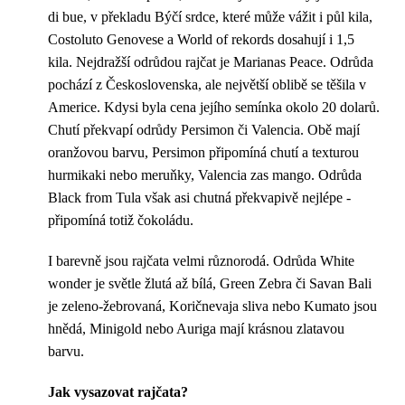
di bue, v překladu Býčí srdce, které může vážit i půl kila,
Costoluto Genovese a World of rekords dosahují i ​​1,5
kila. Nejdražší odrůdou rajčat je Marianas Peace. Odrůda
pochází z Československa, ale největší oblibě se těšila v
Americe. Kdysi byla cena jejího semínka okolo 20 dolarů.
Chutí překvapí odrůdy Persimon či Valencia. Obě mají
oranžovou barvu, Persimon připomíná chutí a texturou
hurmikaki nebo meruňky, Valencia zas mango. Odrůda
Black from Tula však asi chutná překvapivě nejlépe -
připomíná totiž čokoládu.
I barevně jsou rajčata velmi různorodá. Odrůda White
wonder je světle žlutá až bílá, Green Zebra či Savan Bali
je zeleno-žebrovaná, Koričnevaja sliva nebo Kumato jsou
hnědá, Minigold nebo Auriga mají krásnou zlatavou
barvu.
Jak vysazovat rajčata?