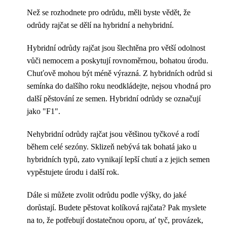
Než se rozhodnete pro odrůdu, měli byste vědět, že
odrůdy rajčat se dělí na hybridní a nehybridní.
Hybridní odrůdy rajčat jsou šlechtěna pro větší odolnost
vůči nemocem a poskytují rovnoměrnou, bohatou úrodu.
Chuťově mohou být méně výrazná. Z hybridních odrůd si
semínka do dalšího roku neodkládejte, nejsou vhodná pro
další pěstování ze semen. Hybridní odrůdy se označují
jako "F1".
Nehybridní odrůdy rajčat jsou většinou tyčkové a rodí
během celé sezóny. Sklizeň nebývá tak bohatá jako u
hybridních typů, zato vynikají lepší chutí a z jejich semen
vypěstujete úrodu i další rok.
Dále si můžete zvolit odrůdu podle výšky, do jaké
dorůstají. Budete pěstovat kolíková rajčata? Pak myslete
na to, že potřebují dostatečnou oporu, ať tyč, provázek,