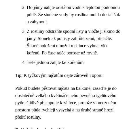
Do jámy nalijte odstátou vodu s teplotou podobnou
půdě. Ze studené vody by rostlina mohla dostat šok
a zahynout.
Z rostliny odstraňte spodní listy a vložte ji šikmo do
jámy. Stonek až po listy zahrňte zemí, přitlačte.
Šikmé položení umožní rostlince vyhnat více
kořenů. Po čase rajče poroste už rovně.
Ještě jednou zalijte ke kořenům
Tip: K tyčkovým rajčatům dejte zároveň i oporu.
Pokud budete pěstovat rajčata na balkoně, zasaďte je do
dostatečně velkého květináče nebo pevného igelitového
pytle. Citlivě přistupujte k zálivce, protože v omezeném
prostoru půda rychleji vysychá a na druhé straně hrozí
přelití rostliny.