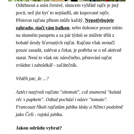
Odtrhnout a sníst čerstvé, sluncem vyhřáté rajče je jiný
pocit, než jíst byť to nejsladší, ale kupované rajče.
Pěstovat rajčata přitom může každý.
Nepotřebujete
zahradu, stačí vám balkon
, nebo dokonce pouze místo
na slunném parapetu a za pár týdnů se můžete těšit z
bohaté úrody šťavnatých rajčat. Rajčata však nestačí
pouze zasadit, zalévat a čekat, je potřeba se o ně aktivně
starat. Není to však nic náročného, pěstování rajčat
zvládne i zahrádkář - začátečník.
Věděli jste, že ...?
Aztéci nazývali rajčata "xitomati", což znamená "kulatá
věc s pupkem". Odtud pochází i název "tomato".
Francouzi říkali rajčatům jablka lásky a Němci podobně
jako Češi - rajská jablka.
Jakou odrůdu vybrat?