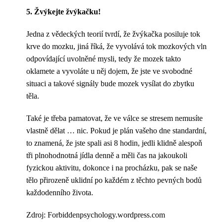
5. Žvýkejte žvýkačku!
Jedna z vědeckých teorií tvrdí, že žvýkačka posiluje tok
krve do mozku, jiná říká, že vyvolává tok mozkových vln
odpovídající uvolněné mysli, tedy že mozek takto
oklamete a vyvoláte u něj dojem, že jste ve svobodné
situaci a takové signály bude mozek vysílat do zbytku
těla.
Také je třeba pamatovat, že ve válce se stresem nemusíte
vlastně dělat … nic. Pokud je plán vašeho dne standardní,
to znamená, že jste spali asi 8 hodin, jedli klidně alespoň
tři plnohodnotná jídla denně a měli čas na jakoukoli
fyzickou aktivitu, dokonce i na procházku, pak se naše
tělo přirozeně uklidní po každém z těchto pevných bodů
každodenního života.
Zdroj: Forbiddenpsychology.wordpress.com