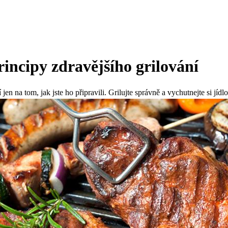
rincipy zdravějšího grilování
 jen na tom, jak jste ho připravili. Grilujte správně a vychutnejte si jí