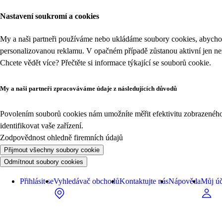
Nastavení soukromí a cookies
My a naši partneři používáme nebo ukládáme soubory cookies, abychom
personalizovanou reklamu. V opačném případě zůstanou aktivní jen n
Chcete vědět více? Přečtěte si informace týkající se
souborů cookie
.
My a naši partneři zpracováváme údaje z následujících důvodů
Povolením souborů cookies nám umožníte měřit efektivitu zobrazeného o
identifikovat vaše zařízení.
Zodpovědnost ohledně firemních údajů
Přijmout všechny soubory cookie
Odmítnout soubory cookies
Přihlásit se
Vyhledávač obchodů
Kontaktujte nás
Nápověda
Můj úč