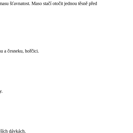
á masu šťavnatost. Maso stačí otočit jednou těsně před
u a česneku, hořčici.
y.
nších dávkách.