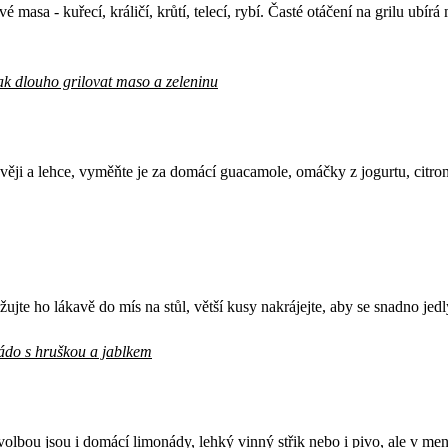
é masa - kuřecí, králičí, krůtí, telecí, rybí. Časté otáčení na grilu ubír
ak dlouho grilovat maso a zeleninu
ravěji a lehce, vyměňte je za domácí guacamole, omáčky z jogurtu, citron
te ho lákavě do mís na stůl, větší kusy nakrájejte, aby se snadno jedl
kádo s hruškou a jablkem
lbou jsou i domácí limonády, lehký vinný střik nebo i pivo, ale v me