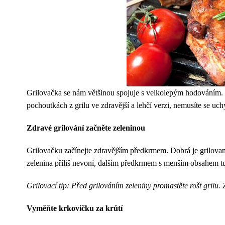
Grilovačka se nám většinou spojuje s velkolepým hodováním. Ku
pochoutkách z grilu ve zdravější a lehčí verzi, nemusíte se uchý
Zdravé grilování začněte zeleninou
Grilovačku začínejte zdravějším předkrmem. Dobrá je grilovaná
zelenina příliš nevoní, dalším předkrmem s menším obsahem tuku
Grilovací tip: Před grilováním zeleniny promastěte rošt grilu. 
Vyměňte krkovičku za krůtí