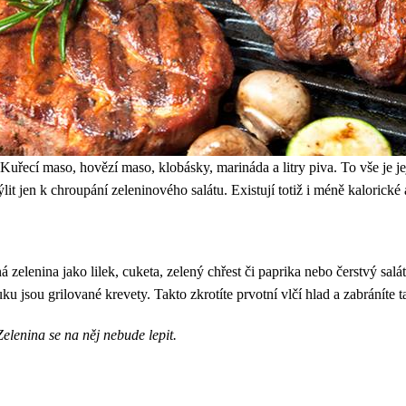
řecí maso, hovězí maso, klobásky, marináda a litry piva. To vše je jej
lit jen k chroupání zeleninového salátu. Existují totiž i méně kalorické a
 zelenina jako lilek, cuketa, zelený chřest či paprika nebo čerstvý sa
 jsou grilované krevety. Takto zkrotíte prvotní vlčí hlad a zabráníte t
Zelenina se na něj nebude lepit.