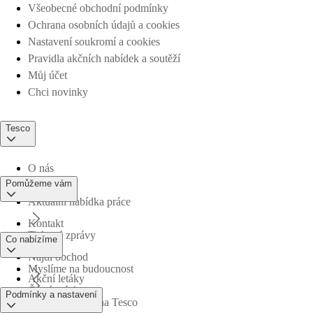
Všeobecné obchodní podmínky
Ochrana osobních údajů a cookies
Nastavení soukromí a cookies
Pravidla akčních nabídek a soutěží
Můj účet
Chci novinky
Tesco
O nás
Pomůžeme vám
Aktuální nabídka práce
Kontakt
Tiskové zprávy
Co nabízíme
Najdi obchod
Myslíme na budoucnost
Akční letáky
Časté otázky
Podmínky a nastavení
Obchodní skupina Tesco
Online nákupy