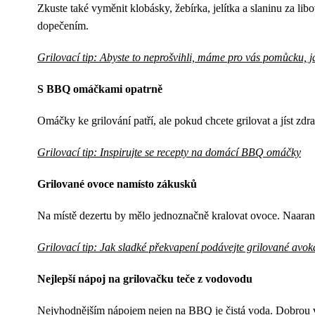
Zkuste také vyměnit klobásky, žebírka, jelítka a slaninu za libov
dopečením.
Grilovací tip: Abyste to neprošvihli, máme pro vás pomůcku, j
S BBQ omáčkami opatrně
Omáčky ke grilování patří, ale pokud chcete grilovat a jíst zd
Grilovací tip: Inspirujte se recepty na domácí BBQ omáčky
Grilované ovoce namísto zákusků
Na místě dezertu by mělo jednoznačně kralovat ovoce. Naaranžuj
Grilovací tip: Jak sladké překvapení podávejte grilované avo
Nejlepší nápoj na grilovačku teče z vodovodu
Nejvhodnějším nápojem nejen na BBQ je čistá voda. Dobrou vo