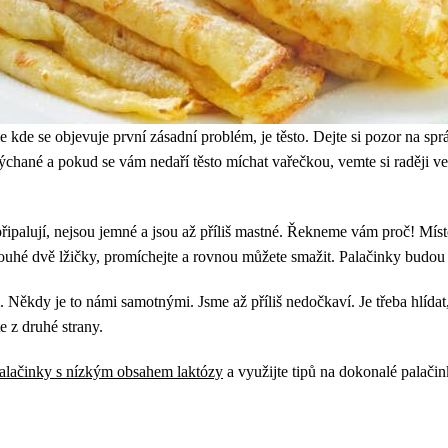
 kde se objevuje první zásadní problém, je těsto. Dejte si pozor na sprá
hané a pokud se vám nedaří těsto míchat vařečkou, vemte si raději velk
připalují, nejsou jemné a jsou až příliš mastné. Řekneme vám proč! Míst
 pouhé dvě lžičky, promíchejte a rovnou můžete smažit. Palačinky budou
Někdy je to námi samotnými. Jsme až příliš nedočkaví. Je třeba hlídat, 
e z druhé strany.
alačinky s nízkým obsahem laktózy
a využijte tipů na dokonalé palačin