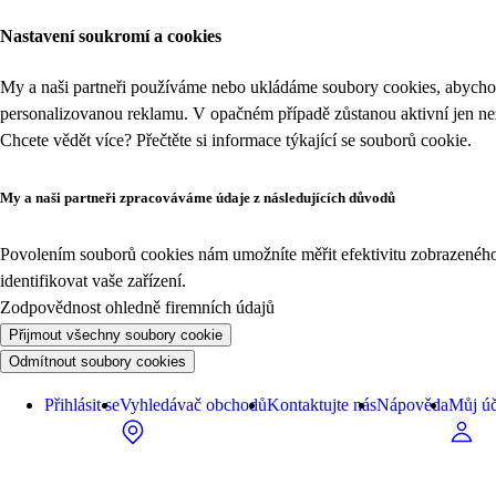
Nastavení soukromí a cookies
My a naši partneři používáme nebo ukládáme soubory cookies, abychom
personalizovanou reklamu. V opačném případě zůstanou aktivní jen n
Chcete vědět více? Přečtěte si informace týkající se
souborů cookie
.
My a naši partneři zpracováváme údaje z následujících důvodů
Povolením souborů cookies nám umožníte měřit efektivitu zobrazeného o
identifikovat vaše zařízení.
Zodpovědnost ohledně firemních údajů
Přijmout všechny soubory cookie
Odmítnout soubory cookies
Přihlásit se
Vyhledávač obchodů
Kontaktujte nás
Nápověda
Můj úč