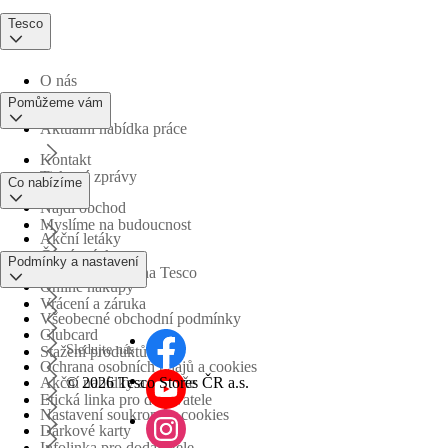
Tesco
O nás
Pomůžeme vám
Aktuální nabídka práce
Kontakt
Tiskové zprávy
Co nabízíme
Najdi obchod
Myslíme na budoucnost
Akční letáky
Časté otázky
Podmínky a nastavení
Obchodní skupina Tesco
Online nákupy
Vrácení a záruka
Všeobecné obchodní podmínky
Clubcard
Sledujte nás
Stažení produktů
Ochrana osobních údajů a cookies
©
2026 Tesco Stores ČR a.s.
Akční nabídky a soutěže
Etická linka pro dodavatele
Nastavení soukromí a cookies
Dárkové karty
Infolinka pro dodavatele