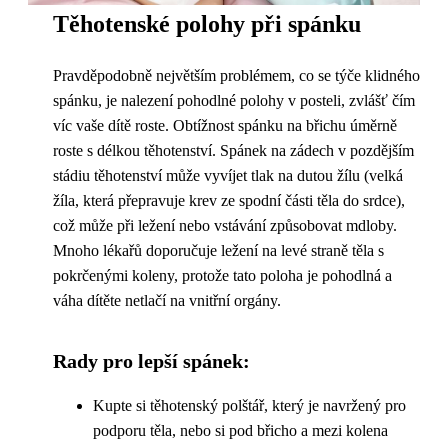
Těhotenské polohy při spánku
Pravděpodobně největším problémem, co se týče klidného
spánku, je nalezení pohodlné polohy v posteli, zvlášť čím
víc vaše dítě roste. Obtížnost spánku na břichu úměrně
roste s délkou těhotenství. Spánek na zádech v pozdějším
stádiu těhotenství může vyvíjet tlak na dutou žílu (velká
žíla, která přepravuje krev ze spodní části těla do srdce),
což může při ležení nebo vstávání způsobovat mdloby.
Mnoho lékařů doporučuje ležení na levé straně těla s
pokrčenými koleny, protože tato poloha je pohodlná a
váha dítěte netlačí na vnitřní orgány.
Rady pro lepší spánek:
Kupte si těhotenský polštář, který je navržený pro
podporu těla, nebo si pod břicho a mezi kolena