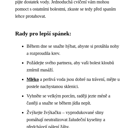
pijte dostatek vody. Jednoduchá cvičení vám mohou
pomoct s ostatními bolestmi, zkuste se tedy před spaním
lehce protahovat.
Rady pro lepší spánek:
Během dne se snažte hýbat, abyste si protáhla nohy
a rozproudila krev.
Požádejte svého partnera, aby vaši bolest kloubů
zmírnil masáží.
Mléko
a perlivá voda jsou dobré na trávení, mějte u
postele nachystanou sklenici.
Vyhněte se velkým porcím, raději jezte méně a
častěji a snažte se během jídla nepít.
Žvýkejte žvýkačku – vyprodukované sliny
pomáhají neutralizovat žaludeční kyseliny a
předcházejí pálení žáhy.