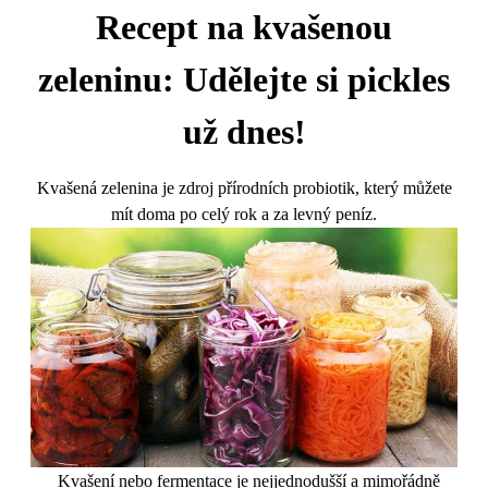
Recept na kvašenou
zeleninu: Udělejte si pickles
už dnes!
Kvašená zelenina je zdroj přírodních probiotik, který můžete
mít doma po celý rok a za levný peníz.
Kvašení nebo fermentace je nejjednodušší a mimořádně