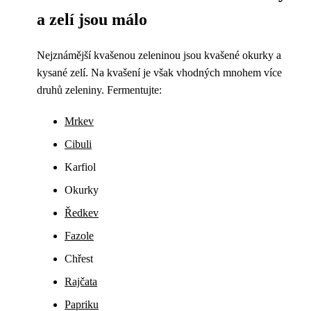
a zelí jsou málo
Nejznámější kvašenou zeleninou jsou kvašené okurky a
kysané zelí. Na kvašení je však vhodných mnohem více
druhů zeleniny. Fermentujte:
Mrkev
Cibuli
Karfiol
Okurky
Ředkev
Fazole
Chřest
Rajčata
Papriku