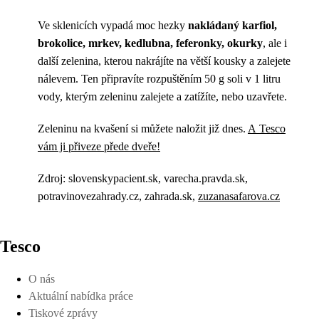
Ve sklenicích vypadá moc hezky
nakládaný karfiol,
brokolice, mrkev, kedlubna, feferonky, okurky
, ale i
další zelenina, kterou nakrájíte na větší kousky a zalejete
nálevem. Ten připravíte rozpuštěním 50 g soli v 1 litru
vody, kterým zeleninu zalejete a zatížíte, nebo uzavřete.
Zeleninu na kvašení si můžete naložit již dnes.
A Tesco
vám ji přiveze přede dveře!
Zdroj: slovenskypacient.sk, varecha.pravda.sk,
potravinovezahrady.cz, zahrada.sk,
zuzanasafarova.cz
Tesco
O nás
Aktuální nabídka práce
Tiskové zprávy