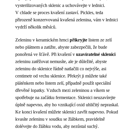
vysterilizovaných sklenic a uchovávejte v lednici.
V chlade se proces kvašení zastaví. Pickles, teda
přirozeně konzervovaná kvašená zelenina, vám v lednici
vydrží několik měsíců.
Zeleninu v keramickém hrnci
přikryjte
listem ze zelí
nebo plátnem a zatižte, abyste zabezpečili, že bude
ponořená ve šťávě. Při kvašení v
uzavíratelné sklenici
zeleninu zatěžovat nemusíte, ale je důležité, abyste
zeleninu do sklenice řádně natlačili co nejvýše, asi
centimetr od vrchu sklenice. Překrýt ji můžete také
pláténkem nebo listem zelí, případně použít speciální
dřevěné lopatky. Vzduch mezi zeleninou a víkem se
spotřebuje na začátku fermentace. Sklenici neuzavírejte
úplně napevno, aby ho vznikající oxid uhličitý nepraskal.
Ke konci kvašení můžete sklenici zavřít napevno. Pokud
kvasíte zeleninu v soudku se žlábkem, pravidelně
dolévejte do žlábku vodu, aby nezůstal suchý.