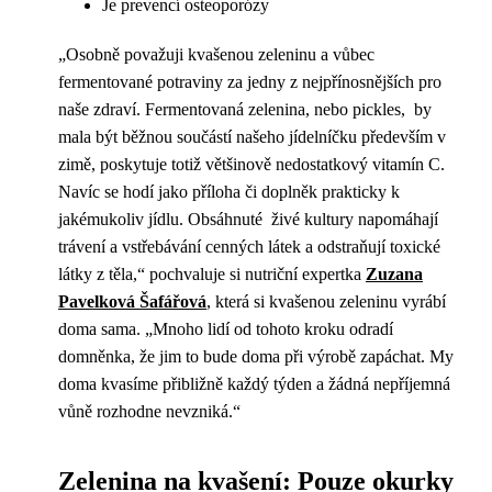
Je prevencí osteoporózy
„Osobně považuji kvašenou zeleninu a vůbec
fermentované potraviny za jedny z nejpřínosnějších pro
naše zdraví. Fermentovaná zelenina, nebo pickles, by
mala být běžnou součástí našeho jídelníčku především v
zimě, poskytuje totiž většinově nedostatkový vitamín C.
Navíc se hodí jako příloha či doplněk prakticky k
jakémukoliv jídlu. Obsáhnuté živé kultury napomáhají
trávení a vstřebávání cenných látek a odstraňují toxické
látky z těla,“ pochvaluje si nutriční expertka
Zuzana
Pavelková Šafářová
, která si kvašenou zeleninu vyrábí
doma sama. „Mnoho lidí od tohoto kroku odradí
domněnka, že jim to bude doma při výrobě zapáchat. My
doma kvasíme přibližně každý týden a žádná nepříjemná
vůně rozhodne nevzniká.“
Zelenina na kvašení: Pouze okurky