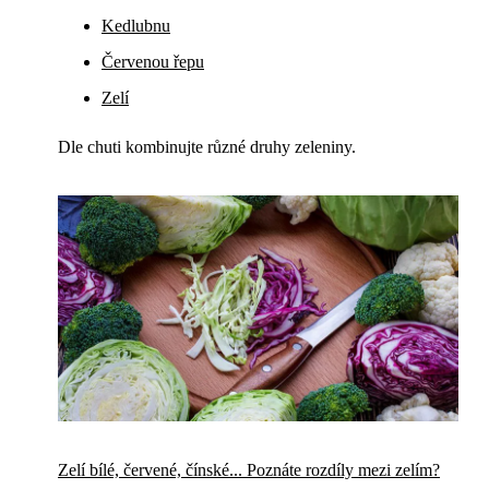
Kedlubnu
Červenou řepu
Zelí
Dle chuti kombinujte různé druhy zeleniny.
Zelí bílé, červené, čínské... Poznáte rozdíly mezi zelím?