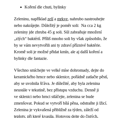
Koření dle chuti, bylinky
Zeleninu, například
zelí
a
mrkve
, nahrubo nastrouhejte
nebo nakrájejte. Důležitý je poměr soli: Na cca 2 kg
zeleniny jde zhruba 45 g soli. Sůl zabraňuje množení
„zlých“ baktérií. Příliš mnoho soli by však způsobilo, že
by se vám nevytvořili ani ty zdraví příznivé baktérie.
Kromě soli je možné přidat kmín, ale aj další koření a
bylinky dle fantazie.
Všechno smíchejte ve velké míse dohromady, dejte do
keramického hrnce nebo sklenice, pořádně zatlačte pěstí,
aby se uvolnila šťáva. Je důležité, aby byla zelenina
neustále v tekutině, bez přístupu vzduchu. Denně ji
ve sklenici nebo hrnci stláčejte, zelenina se bude
zmenšovat. Pokud se vytvoří bílá pěna, odstraňte ji lžicí.
Zelenina je vykvašená přibližně za týden, záleží od
teploty, při které kvasila. Hotovou dejte do čistých,