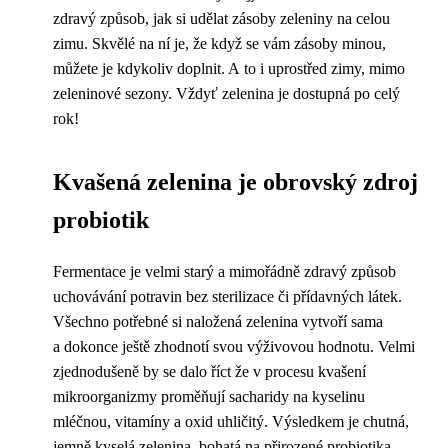
zdravý způsob, jak si udělat zásoby zeleniny na celou
zimu. Skvělé na ní je, že když se vám zásoby minou,
můžete je kdykoliv doplnit. A to i uprostřed zimy, mimo
zeleninové sezony. Vždyť zelenina je dostupná po celý
rok!
Kvašená zelenina je obrovský zdroj
probiotik
Fermentace je velmi starý a mimořádně zdravý způsob
uchovávání potravin bez sterilizace či přídavných látek.
Všechno potřebné si naložená zelenina vytvoří sama
a dokonce ještě zhodnotí svou výživovou hodnotu. Velmi
zjednodušeně by se dalo říct že v procesu kvašení
mikroorganizmy proměňují sacharidy na kyselinu
mléčnou, vitamíny a oxid uhličitý. Výsledkem je chutná,
jemně kyselá zelenina, bohatá na přirozené probiotika,