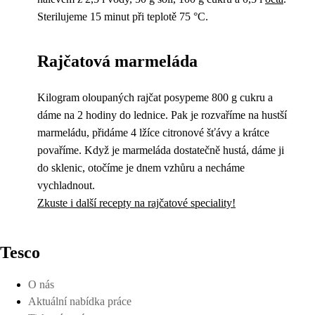
Sterilujeme 15 minut při teplotě 75 °C.
Rajčatová marmeláda
Kilogram oloupaných rajčat posypeme 800 g cukru a
dáme na 2 hodiny do lednice. Pak je rozvaříme na hustší
marmeládu, přidáme 4 lžíce citronové šťávy a krátce
povaříme. Když je marmeláda dostatečně hustá, dáme ji
do sklenic, otočíme je dnem vzhůru a necháme
vychladnout.
Zkuste i další recepty na rajčatové speciality!
Tesco
O nás
Aktuální nabídka práce