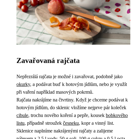
Zavařovaná rajčata
Nepřezrálá rajčata je možné i zavařovat, podobně jako
okurky
, a podávat buď k hotovým jídlům, nebo je využít
při vaření například masových pokrmů.
Rajčata nakrájíme na čtvrtiny. Když je chceme podávat k
hotovým jídlům, do sklenic vložíme nejprve pár koleček
cibule
, trochu nového koření a pepře, kousek
bobkového
listu
, případně stroužek
česneku
, kopr a vinný list.
Sklenice naplníme nakrájenými rajčaty a zalijeme
nálevem z 2,5 l vody, 50 g soli, 100 g cukru a 0,5 l
octa
.