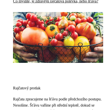
Co myslíte, je zdravější rajčatová polévka, nebo šťáva?
Rajčatový protlak
Rajčata zpracujeme na šťávu podle předchozího postupu.
Nesolíme. Šťávu vaříme při střední teplotě, dokud se