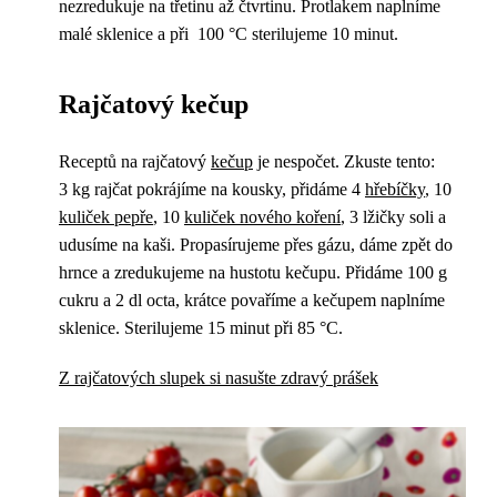
nezredukuje na třetinu až čtvrtinu. Protlakem naplníme
malé sklenice a při 100 °C sterilujeme 10 minut.
Rajčatový kečup
Receptů na rajčatový
kečup
je nespočet. Zkuste tento:
3 kg rajčat pokrájíme na kousky, přidáme 4
hřebíčky
, 10
kuliček pepře
, 10
kuliček nového koření
, 3 lžičky soli a
udusíme na kaši. Propasírujeme přes gázu, dáme zpět do
hrnce a zredukujeme na hustotu kečupu. Přidáme 100 g
cukru a 2 dl octa, krátce povaříme a kečupem naplníme
sklenice. Sterilujeme 15 minut při 85 °C.
Z rajčatových slupek si nasušte zdravý prášek