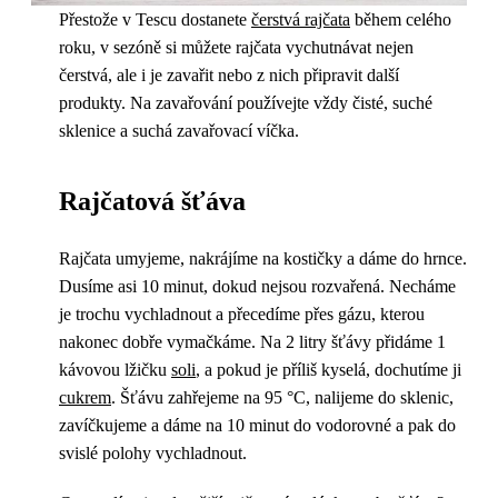
Přestože v Tescu dostanete
čerstvá rajčata
během celého
roku, v sezóně si můžete rajčata vychutnávat nejen
čerstvá, ale i je zavařit nebo z nich připravit další
produkty. Na zavařování používejte vždy čisté, suché
sklenice a suchá zavařovací víčka.
Rajčatová šťáva
Rajčata umyjeme, nakrájíme na kostičky a dáme do hrnce.
Dusíme asi 10 minut, dokud nejsou rozvařená. Necháme
je trochu vychladnout a přecedíme přes gázu, kterou
nakonec dobře vymačkáme. Na 2 litry šťávy přidáme 1
kávovou lžičku
soli
, a pokud je příliš kyselá, dochutíme ji
cukrem
. Šťávu zahřejeme na 95 °C, nalijeme do sklenic,
zavíčkujeme a dáme na 10 minut do vodorovné a pak do
svislé polohy vychladnout.