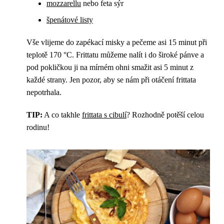
mozzarellu
nebo feta sýr
špenátové listy
Vše vlijeme do zapékací misky a pečeme asi 15 minut při
teplotě 170 °C. Frittatu můžeme nalít i do široké pánve a
pod pokličkou ji na mírném ohni smažit asi 5 minut z
každé strany. Jen pozor, aby se nám při otáčení frittata
nepotrhala.
TIP:
A co takhle
frittata s cibulí
? Rozhodně potěší celou
rodinu!