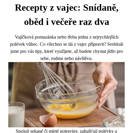
Recepty z vajec: Snídaně,
oběd i večeře raz dva
Vajíčková pomazánka nebo třeba jedna z nejrychlejších
polévek vůbec. Co všechno se dá z vajec připravit? Sesbírali
jsme pro vás tipy, které využijete, až budete chystat jídlo pro
sebe, rodinu nebo návštěvu.
Spojují sekané či mleté potraviny, zahušťují polévky a