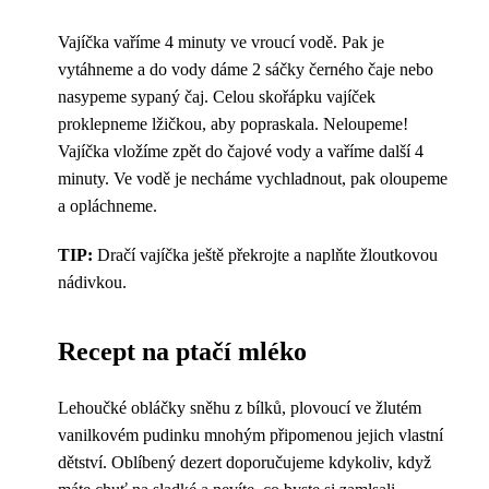
Vajíčka vaříme 4 minuty ve vroucí vodě. Pak je
vytáhneme a do vody dáme 2 sáčky černého čaje nebo
nasypeme sypaný čaj. Celou skořápku vajíček
proklepneme lžičkou, aby popraskala. Neloupeme!
Vajíčka vložíme zpět do čajové vody a vaříme další 4
minuty. Ve vodě je necháme vychladnout, pak oloupeme
a opláchneme.
TIP:
Dračí vajíčka ještě překrojte a naplňte žloutkovou
nádivkou.
Recept na ptačí mléko
Lehoučké obláčky sněhu z bílků, plovoucí ve žlutém
vanilkovém pudinku mnohým připomenou jejich vlastní
dětství. Oblíbený dezert doporučujeme kdykoliv, když