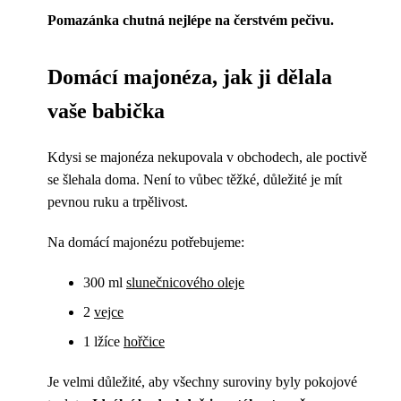
Pomazánka chutná nejlépe na čerstvém pečivu.
Domácí majonéza, jak ji dělala
vaše babička
Kdysi se majonéza nekupovala v obchodech, ale poctivě
se šlehala doma. Není to vůbec těžké, důležité je mít
pevnou ruku a trpělivost.
Na domácí majonézu potřebujeme:
300 ml
slunečnicového oleje
2
vejce
1 lžíce
hořčice
Je velmi důležité, aby všechny suroviny byly pokojové