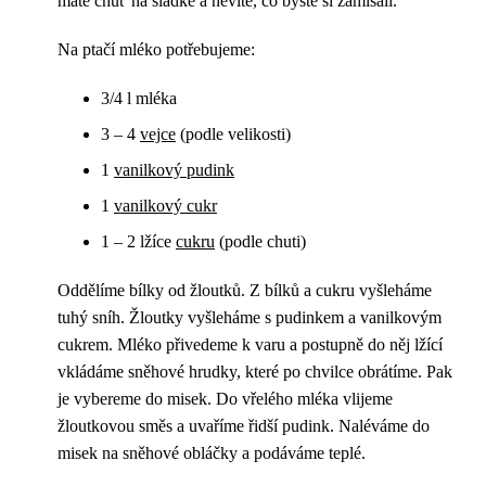
máte chuť na sladké a nevíte, co byste si zamlsali.
Na ptačí mléko potřebujeme:
3/4 l mléka
3 – 4
vejce
(podle velikosti)
1
vanilkový pudink
1
vanilkový cukr
1 – 2 lžíce
cukru
(podle chuti)
Oddělíme bílky od žloutků. Z bílků a cukru vyšleháme
tuhý sníh. Žloutky vyšleháme s pudinkem a vanilkovým
cukrem. Mléko přivedeme k varu a postupně do něj lžící
vkládáme sněhové hrudky, které po chvilce obrátíme. Pak
je vybereme do misek. Do vřelého mléka vlijeme
žloutkovou směs a uvaříme řidší pudink. Naléváme do
misek na sněhové obláčky a podáváme teplé.