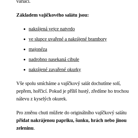
variací.
Základem vajíčkového salátu jsou:
nakrájená vejce natvrdo
ve slupce uvařené a nakrájené brambory
majonéza
nadrobno nasekaná cibule
nakrájené zavařené okurky
Vše spolu smícháme a vajíčkový salát dochutíme solí,
pepřem, hořčicí. Pokud je příliš hustý, zředíme ho trochou
nálevu z kyselých okurek.
Pro změnu chuti můžete do originálního vajíčkový salátu
přidat nakrájenou papriku, šunku, hrách nebo jinou
zeleninu
.