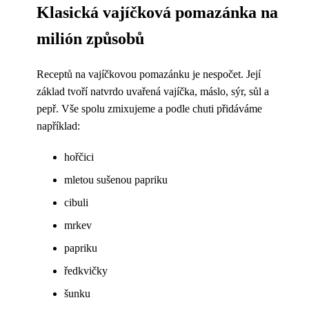
Klasická vajíčková pomazánka na
milión způsobů
Receptů na vajíčkovou pomazánku je nespočet. Její
základ tvoří natvrdo uvařená vajíčka, máslo, sýr, sůl a
pepř. Vše spolu zmixujeme a podle chuti přidáváme
například:
hořčici
mletou sušenou papriku
cibuli
mrkev
papriku
ředkvičky
šunku