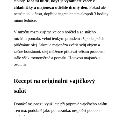
teploty.
Ideální bude, když je vytáhnete večer z
chladničky a majonézu uděláte druhý den.
Pokud ale
nemáte tolik času, dopřejte ingrediencím alespoň 3 hodiny
mimo lednice.
V mixéru rozmixujeme vejce s hořčicí a za stálého
míchání pomalu, velmi tenkým proudem až po kapkách
přiléváme olej. Jakmile majonéza zvětší svůj objem a
začne houstnout, olej můžeme přidávat větším proudem,
stále však rovnoměrně a pomalu. Hotovou majonézu
osolíme.
Recept na originální vajíčkový
salát
Domácí majonézu využijete při přípravě vaječného salátu.
Ten má, podobně jako pomazánka, nespočet podob a