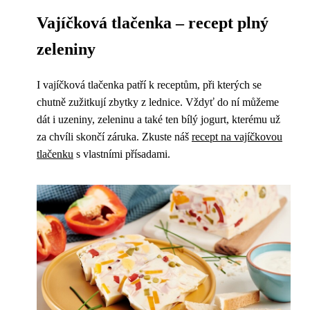
Vajíčková tlačenka – recept plný
zeleniny
I vajíčková tlačenka patří k receptům, při kterých se
chutně zužitkují zbytky z lednice. Vždyť do ní můžeme
dát i uzeniny, zeleninu a také ten bílý jogurt, kterému už
za chvíli skončí záruka. Zkuste náš
recept na vajíčkovou
tlačenku
s vlastními přísadami.