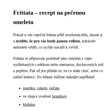
Frittata – recept na pečenou
omeletu
Pokud u vás vaječná frittata ještě nezdomácněla, zkuste ji
a
uvidíte, že pro vás bude jasnou volbou
, kdykoliv
nebudete vědět, co rychle navařit k večeři.
Frittata se připravuje podobně jako omeleta z vajec
rozšlehaných s mlékem nebo smetanou, dochucených solí
a pepřem. Pak už jen přidáte to, na co máte chuť, nebo co
nabízí lednice. Do frittaty můžete nakrájet například:
papriku
,
cuketu
,
rajčata
ve slupce uvařené
brambory
klobásu