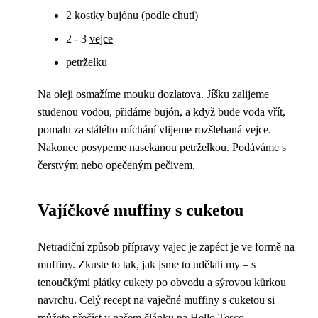
2 kostky bujónu (podle chuti)
2 - 3
vejce
petrželku
Na oleji osmažíme mouku dozlatova. Jíšku zalijeme
studenou vodou, přidáme bujón, a když bude voda vřít,
pomalu za stálého míchání vlijeme rozšlehaná vejce.
Nakonec posypeme nasekanou petrželkou. Podáváme s
čerstvým nebo opečeným pečivem.
Vajíčkové muffiny s cuketou
Netradiční způsob přípravy vajec je zapéct je ve formě na
muffiny. Zkuste to tak, jak jsme to udělali my – s
tenoučkými plátky cukety po obvodu a sýrovou kůrkou
navrchu. Celý recept na
vaječné muffiny s cuketou
si
můžete přečíst v našem článku na Hello Tesco.