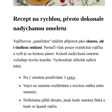
Recept na rychlou, přesto dokonale
nadýchanou omeletu
Vajíčkovou „palačinku“ můžete připravit jako
slanou, ale
i sladkou snídani
. Nestačí však pouze rozmíchat vajíčka
a vylít je na horkou pánev. Krásně nadýchaná omeleta
vyžaduje trochu kumštu. Vyzkoušejte několik našich
triků:
Na 1 omeletu používáme 3
vejce
.
Vejce na omeletu rozšleháme s trochou mléka nebo
smetany.
Nešleháme příliš dlouho, jinak bude omeleta řídká a
bude se špatně otáčet.