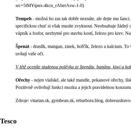
src=5tMYipnx-4kcn_rAberAsw-1-0)
Tempeh
- možná ho zas tak dobře neznáte, ale dejte mu šanci. 
specifickou chuť si však musíte zvyknout. Neobsahuje žádný c
vápník a fosfor, nezbytné pro stavbu kostí, železo pro krev. 
Špenát
- draslík, mangan, zinek, hořčík, železo a kalcium. To v
uvítají vaše oči.
V létě oceníte studenou polévku ze špenátu, banánu, kiwi a ko
Ořechy
- nejen vlašské, ale také mandle, pekanové ořechy, lís
Pozitivně ovlivňují funkci mozku a jejich pravidelnou konzum
Zdroje: vitarian.sk, gymbean.sk, rebarbora.blog, dobreazdravo
Tesco