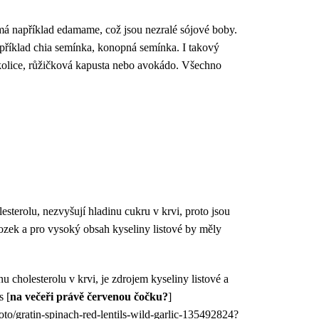
ů má například edamame, což jsou nezralé sójové boby.
apříklad chia semínka, konopná semínka. I takový
okolice, růžičková kapusta nebo avokádo. Všechno
sterolu, nezvyšují hladinu cukru v krvi, proto jsou
mozek a pro vysoký obsah kyseliny listové by měly
u cholesterolu v krvi, je zdrojem kyseliny listové a
s [
na večeři právě červenou čočku?
]
to/gratin-spinach-red-lentils-wild-garlic-135492824?