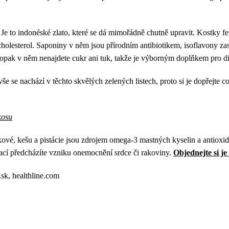
Je to indonéské zlato, které se dá mimořádně chutně upravit. Kostky fer
holesterol. Saponiny v něm jsou přírodním antibiotikem, isoflavony z
Naopak v něm nenajdete cukr ani tuk, takže je výborným doplňkem pro di
še se nachází v těchto skvělých zelených listech, proto si je dopřejte co 
kosu
kové, kešu a pistácie jsou zdrojem omega-3 mastných kyselin a antioxid
ací předcházíte vzniku onemocnění srdce či rakoviny.
Objednejte si je
.sk, healthline.com