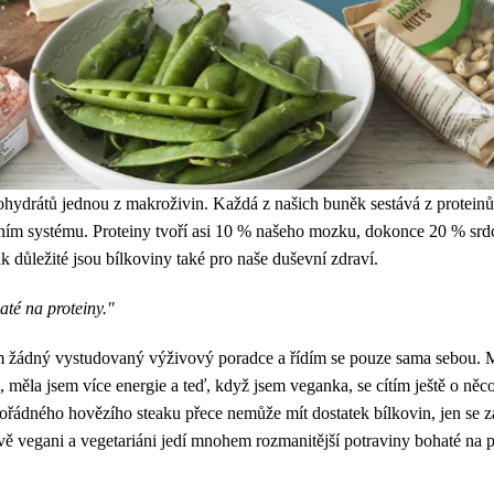
lohydrátů jednou z makroživin. Každá z našich buněk sestává z proteinů
ním systému. Proteiny tvoří asi 10 % našeho mozku, dokonce 20 % srdce,
ak důležité jsou bílkoviny také pro naše duševní zdraví.
até na proteiny."
 žádný vystudovaný výživový poradce a řídím se pouze sama sebou. Mas
, měla jsem více energie a teď, když jsem veganka, se cítím ještě o ně
ořádného hovězího steaku přece nemůže mít dostatek bílkovin, jen se 
ě vegani a vegetariáni jedí mnohem rozmanitější potraviny bohaté na pr