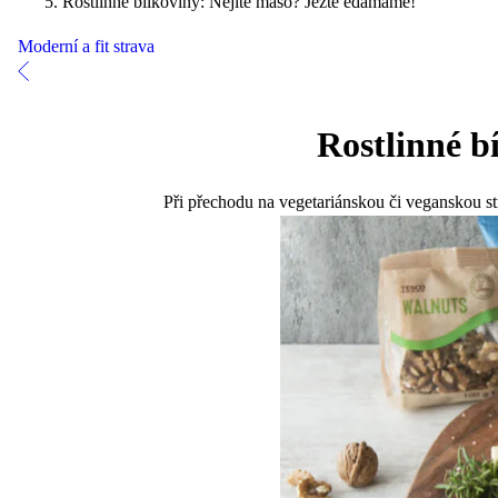
Rostlinné bílkoviny: Nejíte maso? Jezte edamame!
Moderní a fit strava
Rostlinné b
Při přechodu na vegetariánskou či veganskou st