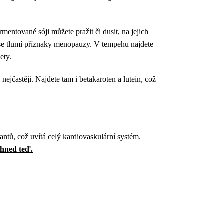
mentované sóji můžete pražit či dusit, na jejich
ase tlumí příznaky menopauzy. V tempehu najdete
ety.
nejčastěji. Najdete tam i betakaroten a lutein, což
antů, což uvítá celý kardiovaskulární systém.
 hned teď.