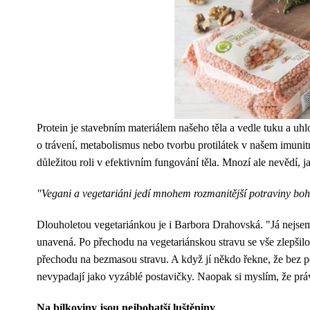
Protein je stavebním materiálem našeho těla a vedle tuku a uh
o trávení, metabolismus nebo tvorbu protilátek v našem imunit
důležitou roli v efektivním fungování těla. Mnozí ale nevědí, j
"Vegani a vegetariáni jedí mnohem rozmanitější potraviny boh
Dlouholetou vegetariánkou je i Barbora Drahovská. "Já nejsem
unavená. Po přechodu na vegetariánskou stravu se vše zlepšilo
přechodu na bezmasou stravu. A když jí někdo řekne, že bez p
nevypadají jako vyzáblé postavičky. Naopak si myslím, že práv
Na bílkoviny jsou nejbohatší luštěniny