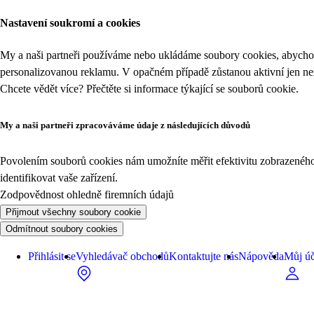
Nastavení soukromí a cookies
My a naši partneři používáme nebo ukládáme soubory cookies, abychom
personalizovanou reklamu. V opačném případě zůstanou aktivní jen n
Chcete vědět více? Přečtěte si informace týkající se
souborů cookie
.
My a naši partneři zpracováváme údaje z následujících důvodů
Povolením souborů cookies nám umožníte měřit efektivitu zobrazeného o
identifikovat vaše zařízení.
Zodpovědnost ohledně firemních údajů
Přijmout všechny soubory cookie
Odmítnout soubory cookies
Přihlásit se
Vyhledávač obchodů
Kontaktujte nás
Nápověda
Můj úč