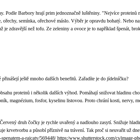
ny. Podle Barbory ​​hrají prim jednoznačně luštěniny. "Nejvíce protein
ole, ořechy, semínka, ořechové máslo. Výběr je opravdu bohatý. Nebo n
e zdravější než tofu. Ze zeleniny a ovoce je to například špenát, br
 přinášejí ještě mnoho dalších benefitů. Zařadíte je do jídelníčku?
ahu proteinů i několik dalších výhod. Pomáhají snižovat hladinu chole
pník, magnézium, fosfor, kyselinu listovou. Proto chrání kosti, nervy, 
 Červený druh čočky je rychle uvařený a nadlouho zasytí. Snižuje hladin
e krvetvorbu a působí příznivě na trávení. Tak proč si neuvařit už dne
e-spenatem-a-rajcaty/569448/ https:/www.shutterstock.com/cs/image-pho