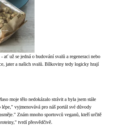
 - ať už se jedná o budování svalů a regeneraci nebo
 jater a našich svalů. Bílkoviny tedy logicky hrají
o moje tělo nedokázalo strávit a byla jsem stále
co lépe," vyjmenovává pro náš portál své důvody
zasměje." Znám mnoho sportovců veganů, kteří určitě
oteiny," tvrdí přesvědčivě.