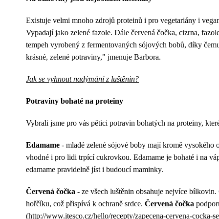
Existuje velmi mnoho zdrojů proteinů i pro vegetariány i vega
Vypadají jako zelené fazole. Dále červená čočka, cizrna, faz
tempeh vyrobený z fermentovaných sójových bobů, díky čemuž j
krásné, zelené potraviny," jmenuje Barbora.
Jak se vyhnout nadýmání z luštěnin?
Potraviny bohaté na proteiny
Vybrali jsme pro vás pětici potravin bohatých na proteiny, které
Edamame
- mladé zelené sójové boby mají kromě vysokého obs
vhodné i pro lidi trpící cukrovkou. Edamame je bohaté i na vá
edamame pravidelně jíst i budoucí maminky.
Červená čočka
- ze všech luštěnin obsahuje nejvíce bílkovin.
hořčíku, což přispívá k ochraně srdce.
Červená čočka
podporuj
(http://www.itesco.cz/hello/recepty/zapecena-cervena-cocka-s