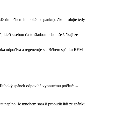
m děsům během hlubokého spánku). Zkontrolujte tedy
kteří s sebou často škubou nebo tiše štěkají ze
iminka odpočívá a regeneruje se. Během spánku REM
Hluboký spánek odpovídá vypnutému počítači –
at naplno. Je mnohem snazší probudit lidi ze spánku