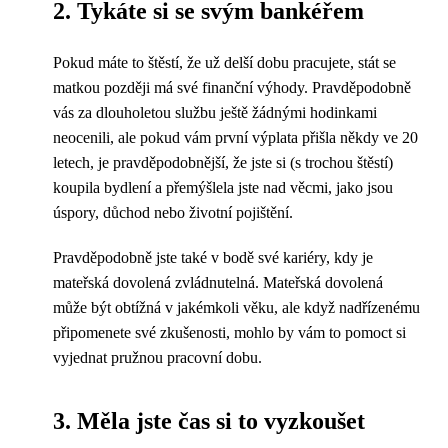
2. Tykáte si se svým bankéřem
Pokud máte to štěstí, že už delší dobu pracujete, stát se
matkou později má své finanční výhody. Pravděpodobně
vás za dlouholetou službu ještě žádnými hodinkami
neocenili, ale pokud vám první výplata přišla někdy ve 20
letech, je pravděpodobnější, že jste si (s trochou štěstí)
koupila bydlení a přemýšlela jste nad věcmi, jako jsou
úspory, důchod nebo životní pojištění.
Pravděpodobně jste také v bodě své kariéry, kdy je
mateřská dovolená zvládnutelná. Mateřská dovolená
může být obtížná v jakémkoli věku, ale když nadřízenému
připomenete své zkušenosti, mohlo by vám to pomoct si
vyjednat pružnou pracovní dobu.
3. Měla jste čas si to vyzkoušet