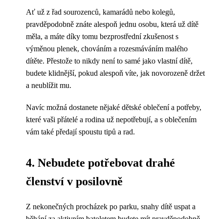
Ať už z řad sourozenců, kamarádů nebo kolegů,
pravděpodobně znáte alespoň jednu osobu, která už dítě
měla, a máte díky tomu bezprostřední zkušenost s
výměnou plenek, chováním a rozesmáváním malého
dítěte. Přestože to nikdy není to samé jako vlastní dítě,
budete klidnější, pokud alespoň víte, jak novorozeně držet
a neublížit mu.
Navíc možná dostanete nějaké dětské oblečení a potřeby,
které vaši přátelé a rodina už nepotřebují, a s oblečením
vám také předají spoustu tipů a rad.
4. Nebudete potřebovat drahé
členství v posilovně
Z nekonečných procházek po parku, snahy dítě uspat a
běhání za aktivním batoletem budete mít pravděpodobně