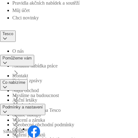
Pravidla akčních nabídek a soutěží
Můj účet
Chci novinky
Tesco
O nás
Pomůžeme vám
Aktuální nabídka práce
Kontakt
Tiskové zprávy
Co nabízíme
Najdi obchod
Myslíme na budoucnost
Akční letáky
Časté otázky
Podmínky a nastavení
Obchodní skupina Tesco
Online nákupy
Vrácení a záruka
Všeobecné obchodní podmínky
Clubcard
Sledujte nás
Stažení produktů