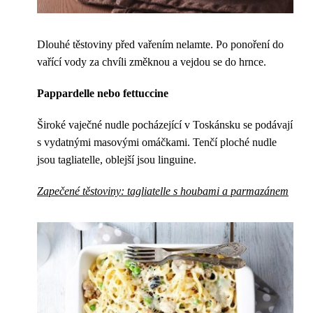
Dlouhé těstoviny před vařením nelamte. Po ponoření do
vařící vody za chvíli změknou a vejdou se do hrnce.
Pappardelle nebo fettuccine
Široké vaječné nudle pocházející v Toskánsku se podávají
s vydatnými masovými omáčkami. Tenčí ploché nudle
jsou tagliatelle, oblejší jsou linguine.
Zapečené těstoviny: tagliatelle s houbami a parmazánem