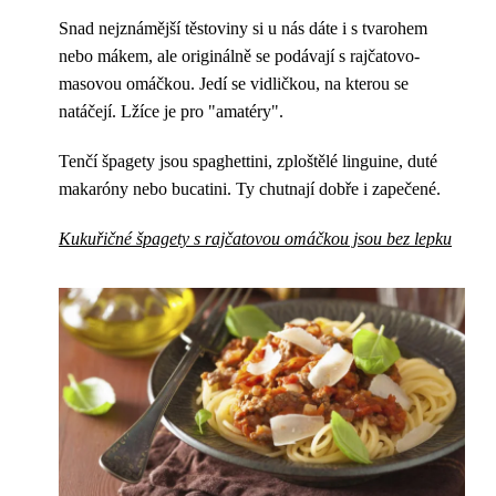
Snad nejznámější těstoviny si u nás dáte i s tvarohem
nebo mákem, ale originálně se podávají s rajčatovo-
masovou omáčkou. Jedí se vidličkou, na kterou se
natáčejí. Lžíce je pro "amatéry".
Tenčí špagety jsou spaghettini, zploštělé linguine, duté
makaróny nebo bucatini. Ty chutnají dobře i zapečené.
Kukuřičné špagety s rajčatovou omáčkou jsou bez lepku