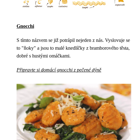
Gnocchi
S tímto názvem se již potrápil nejeden z nás. Vyslovuje se
to "ňoky" a jsou to malé knedlíčky z bramborového těsta,
dobré s hustými omáčkami.
Připravte si domácí gnocchi z pečené dýně