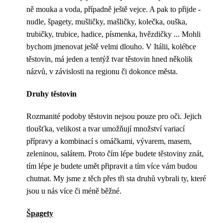
ně mouka a voda, případně ještě vejce. A pak to přijde -
nudle, špagety, mušličky, mašličky, kolečka, ouška,
trubičky, trubice, hadice, písmenka, hvězdičky ... Mohli
bychom jmenovat ještě velmi dlouho. V Itálii, kolébce
těstovin, má jeden a tentýž tvar těstovin hned několik
názvů, v závislosti na regionu či dokonce města.
Druhy těstovin
Rozmanité podoby těstovin nejsou pouze pro oči. Jejich
tloušťka, velikost a tvar umožňují množství variací
přípravy a kombinací s omáčkami, vývarem, masem,
zeleninou, salátem. Proto čím lépe budete těstoviny znát,
tím lépe je budete umět připravit a tím více vám budou
chutnat. My jsme z těch přes tři sta druhů vybrali ty, které
jsou u nás více či méně běžné.
Špagety