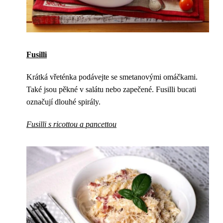
Fusilli
Krátká vřeténka podávejte se smetanovými omáčkami.
Také jsou pěkné v salátu nebo zapečené. Fusilli bucati
označují dlouhé spirály.
Fusilli s ricottou a pancettou