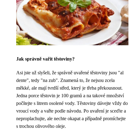
Jak správně vařit těstoviny?
Asi jste už slyšeli, že správně uvařené těstoviny jsou "al
dente", tedy "na zub". Znamená to, že nejsou zcela
měkké, ale mají tvrdší střed, který je třeba překousnout.
Jedna porce těstovin je 100 gramů a na takové množství
počítejte s litrem osolené vody. Těstoviny dávejte vždy do
vroucí vody a vařte podle návodu. Po uvaření je sceďte a
neproplachujte, ale nechte okapat a případně promíchejte
s trochou olivového oleje.