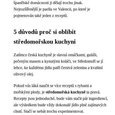
španělské domácnosti ji dělají trochu jinak.
Nejrozšířenější je paella ve Valencii, po které je
pojmenován také jeden z receptů.
5 důvodů proč si oblíbit
středomořskou kuchyni
Zatímco česká kuchyně je slavná omáčkami, guláši,
pečeným masem a kynutými koláči, ve Středomoří se jí
lehce, ke každému jídlu patří čerstvá zelenina a kvalitní
olivový olej.
Pokud vás láká naučit se více receptů s rybami a
mořskými plody, je
středomořská kuchyně
ta pravá.
Recepty jsou jednoduché, bude vám stačit pár ingrediencí,
ale výsledkem bude vždy dokonalé jídlo plné zajímavých
chutí. Stačí se nebát trochu experimentovat.