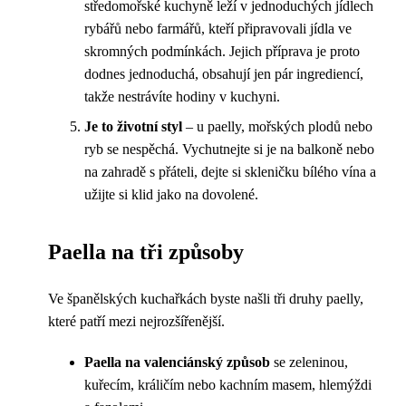
středomořské kuchyně leží v jednoduchých jídlech
rybářů nebo farmářů, kteří připravovali jídla ve
skromných podmínkách. Jejich příprava je proto
dodnes jednoduchá, obsahují jen pár ingrediencí,
takže nestrávíte hodiny v kuchyni.
Je to životní styl
– u paelly, mořských plodů nebo
ryb se nespěchá. Vychutnejte si je na balkoně nebo
na zahradě s přáteli, dejte si skleničku bílého vína a
užijte si klid jako na dovolené.
Paella na tři způsoby
Ve španělských kuchařkách byste našli tři druhy paelly,
které patří mezi nejrozšířenější.
Paella na valenciánský způsob
se zeleninou,
kuřecím, králičím nebo kachním masem, hlemýždi