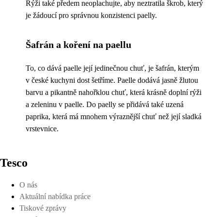
Rýži také předem neoplachujte, aby neztratila škrob, který
je žádoucí pro správnou konzistenci paelly.
Šafrán a koření na paellu
To, co dává paelle její jedinečnou chuť, je šafrán, kterým
v české kuchyni dost šetříme. Paelle dodává jasně žlutou
barvu a pikantně nahořklou chuť, která krásně doplní rýži
a zeleninu v paelle. Do paelly se přidává také uzená
paprika, která má mnohem výraznější chuť než její sladká
vrstevnice.
Tesco
O nás
Aktuální nabídka práce
Tiskové zprávy