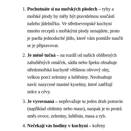
Pochutnáte si na mořských plodech –
ryby a
mořské plody by měly být pravidelnou součástí
našeho jídelníčku. Ve středoevropské kuchyni
mnoho receptů s mořskými plody nenajdete, proto
je paella jednoduché jídlo, které vám pomůže naučit
se je připravovat.
Je méně tučná –
na rozdíl od našich oblíbených
zahuštěných omáček, sádla nebo špeku obsahuje
středomořská kuchyně většinou olivový olej,
velkou porci zeleniny a luštěniny. Neobsahuje
navíc nasycené mastné kyseliny, které zatěžují
srdce a cévy.
Je vyrovnaná –
nepřevažuje tu jeden druh potravin
(například obilniny nebo maso), naopak je to pestrá
směs ovoce, zeleniny, luštěnin, masa a ryb.
Nečekají vás hodiny v kuchyni –
kořeny