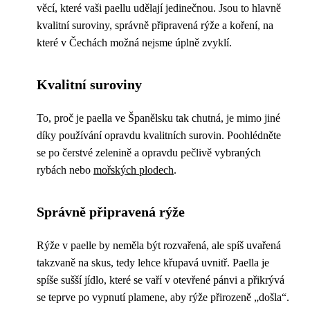
věcí, které vaši paellu udělají jedinečnou. Jsou to hlavně
kvalitní suroviny, správně připravená rýže a koření, na
které v Čechách možná nejsme úplně zvyklí.
Kvalitní suroviny
To, proč je paella ve Španělsku tak chutná, je mimo jiné
díky používání opravdu kvalitních surovin. Poohlédněte
se po čerstvé zelenině a opravdu pečlivě vybraných
rybách nebo
mořských plodech
.
Správně připravená rýže
Rýže v paelle by neměla být rozvařená, ale spíš uvařená
takzvaně na skus, tedy lehce křupavá uvnitř. Paella je
spíše sušší jídlo, které se vaří v otevřené pánvi a přikrývá
se teprve po vypnutí plamene, aby rýže přirozeně „došla“.