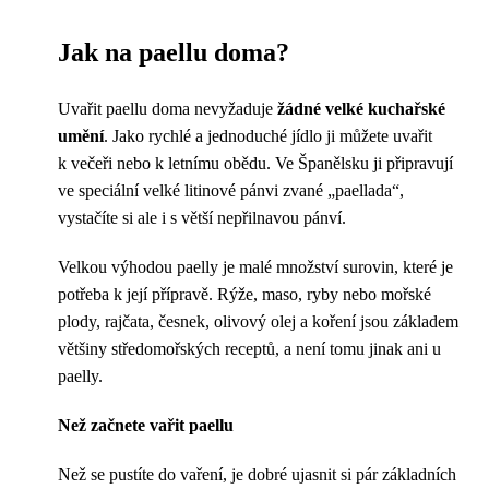
Jak na paellu doma?
Uvařit paellu doma nevyžaduje
žádné velké kuchařské
umění
. Jako rychlé a jednoduché jídlo ji můžete uvařit
k večeři nebo k letnímu obědu. Ve Španělsku ji připravují
ve speciální velké litinové pánvi zvané „paellada“,
vystačíte si ale i s větší nepřilnavou pánví.
Velkou výhodou paelly je malé množství surovin, které je
potřeba k její přípravě. Rýže, maso, ryby nebo mořské
plody, rajčata, česnek, olivový olej a koření jsou základem
většiny středomořských receptů, a není tomu jinak ani u
paelly.
Než začnete vařit paellu
Než se pustíte do vaření, je dobré ujasnit si pár základních