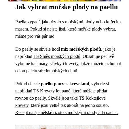
Jak vybrat mořské plody na paellu
Paella vypadá jako rizoto s mořskými plody nebo kuřecím
masem. Pokud si nejste jistí, které mořské plody vybrat,
máme pro vás pár rad.
Do paelly se skvěle hodí
mix mořských plodů
, jako je
například
TS Směs mořských plodů
. Obsahuje pečlivě
vybrané kalamáry, slávky i krevety, takže můžete ochutnat
celou paletu středomořských chutí.
Pokud chcete
paellu pouze s krevetami
, vyberte si
například
TS Krevety loupané
, které můžete přidat
rovnou do paelly. Skvělé jsou také
TS Koktejlové
krevety
, které jsou velké tak akorát na jedno sousto.
Recept na španělské rizoto s mořskými plody à la paella.