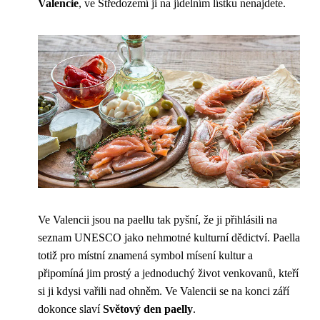
Valencie
, ve Středozemí ji na jídelním lístku nenajdete.
Ve Valencii jsou na paellu tak pyšní, že ji přihlásili na
seznam UNESCO jako nehmotné kulturní dědictví. Paella
totiž pro místní znamená symbol mísení kultur a
připomíná jim prostý a jednoduchý život venkovanů, kteří
si ji kdysi vařili nad ohněm. Ve Valencii se na konci září
dokonce slaví
Světový den paelly
.