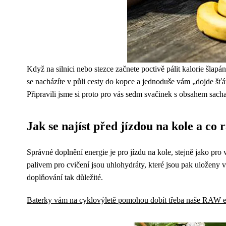
Když na silnici nebo stezce začnete poctivě pálit kalorie šlapá
se nacházíte v půli cesty do kopce a jednoduše vám „dojde šťáv
Připravili jsme si proto pro vás sedm svačinek s obsahem sacha
Jak se najíst před jízdou na kole a co 
Správné doplnění energie je pro jízdu na kole, stejně jako pro
palivem pro cvičení jsou uhlohydráty, které jsou pak uloženy v
doplňování tak důležité.
Baterky vám na cyklovýletě pomohou dobít třeba naše RAW en