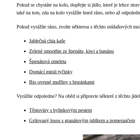
Pokud se chystáte na kolo, dopřejte si jídlo, které je lehce str
také na tom, zda na kolo vyrážíte hned ráno, nebo až odpoledn
Pokud vyrážíte ráno, zvolte některou z těchto snídaňových mo
Jablečná chia kaše
Zelené smoothie ze špenátu, kiwi a banánu
Špenátová omeleta
Domácí müsli tyčinky
Bio ovesné muffiny s brusinkami
Vyrážíte odpoledne? Na oběd si připravte některé z těchto jídel
Těstoviny s bylinkovým pestem
Grilovaný losos s granátovým jablkem a pomerančem