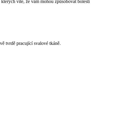
o kterých víte, že vám mohou způsobovat bolesti
ě tvrdě pracující svalové tkáně.