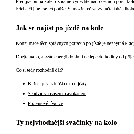
Před jízdou na kole rozhodně vynechte nadbytečnou porci kofe
břicha či jiné trávicí potíže. Samozřejmě se vyhněte také alkoho
Jak se najíst po jízdě na kole
Konzumace těch správných potravin po jízdě je nezbytná k dopl
Dbejte na to, abyste energii doplnili nejlépe do hodiny od příj
Co si tedy rozhodně dát?
Kuřecí prsa s hráškem a rajčaty
Sendvič s lososem a avokádem
Proteinové lívance
Ty nejvhodnější svačinky na kolo