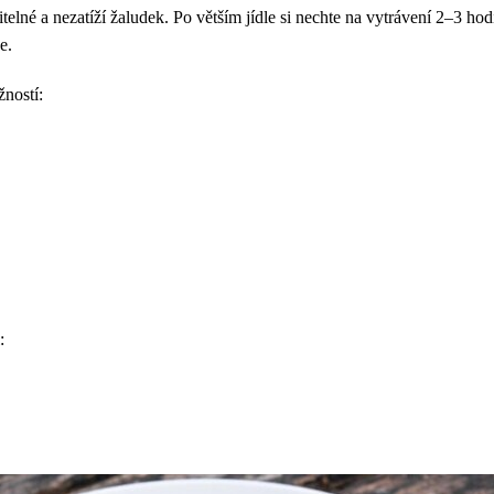
avitelné a nezatíží žaludek. Po větším jídle si nechte na vytrávení 2–3 h
e.
žností:
: