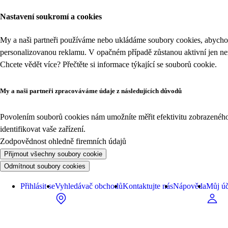
Nastavení soukromí a cookies
My a naši partneři používáme nebo ukládáme soubory cookies, abychom
personalizovanou reklamu. V opačném případě zůstanou aktivní jen n
Chcete vědět více? Přečtěte si informace týkající se
souborů cookie
.
My a naši partneři zpracováváme údaje z následujících důvodů
Povolením souborů cookies nám umožníte měřit efektivitu zobrazeného o
identifikovat vaše zařízení.
Zodpovědnost ohledně firemních údajů
Přijmout všechny soubory cookie
Odmítnout soubory cookies
Přihlásit se
Vyhledávač obchodů
Kontaktujte nás
Nápověda
Můj úč