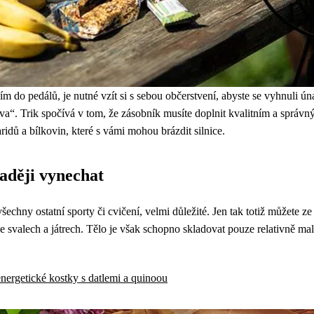
ním do pedálů, je nutné vzít si s sebou občerstvení, abyste se vyhnuli ú
a“. Trik spočívá v tom, že zásobník musíte doplnit kvalitním a správný
ridů a bílkovin, které s vámi mohou brázdit silnice.
raději vynechat
 všechny ostatní sporty či cvičení, velmi důležité. Jen tak totiž můžete
e svalech a játrech. Tělo je však schopno skladovat pouze relativně mal
ergetické kostky s datlemi a quinoou