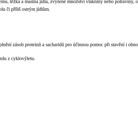
inu, těžká a mastná jídla, zvýšené množství vlákniny nebo potraviny, 
lu či příliš ostrým jídlům.
nění zásob proteinů a sacharidů pro účinnou pomoc při stavění i obnov
ezdu z cyklovýletu.