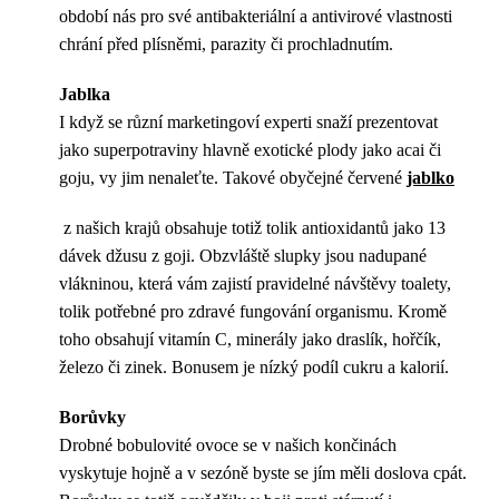
období nás pro své antibakteriální a antivirové vlastnosti
chrání před plísněmi, parazity či prochladnutím.
Jablka
I když se různí marketingoví experti snaží prezentovat
jako superpotraviny hlavně exotické plody jako acai či
goju, vy jim nenaleťte. Takové obyčejné červené
jablko
z našich krajů obsahuje totiž tolik antioxidantů jako 13
dávek džusu z goji. Obzvláště slupky jsou nadupané
vlákninou, která vám zajistí pravidelné návštěvy toalety,
tolik potřebné pro zdravé fungování organismu. Kromě
toho obsahují vitamín C, minerály jako draslík, hořčík,
železo či zinek. Bonusem je nízký podíl cukru a kalorií.
Borůvky
Drobné bobulovité ovoce se v našich končinách
vyskytuje hojně a v sezóně byste se jím měli doslova cpát.