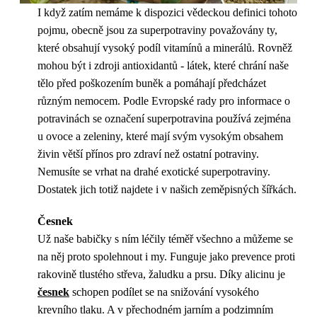
I když zatím nemáme k dispozici vědeckou definici tohoto
pojmu, obecně jsou za superpotraviny považovány ty,
které obsahují vysoký podíl vitamínů a minerálů. Rovněž
mohou být i zdroji antioxidantů - látek, které chrání naše
tělo před poškozením buněk a pomáhají předcházet
různým nemocem. Podle Evropské rady pro informace o
potravinách se označení superpotravina používá zejména
u ovoce a zeleniny, které mají svým vysokým obsahem
živin větší přínos pro zdraví než ostatní potraviny.
Nemusíte se vrhat na drahé exotické superpotraviny.
Dostatek jich totiž najdete i v našich zeměpisných šířkách.
Česnek
Už naše babičky s ním léčily téměř všechno a můžeme se
na něj proto spolehnout i my. Funguje jako prevence proti
rakovině tlustého střeva, žaludku a prsu. Díky alicinu je
česnek
schopen podílet se na snižování vysokého
krevního tlaku. A v přechodném jarním a podzimním