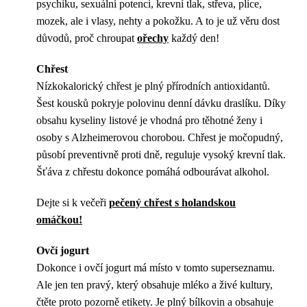
psychiku, sexuální potenci, krevní tlak, střeva, plíce,
mozek, ale i vlasy, nehty a pokožku. A to je už věru dost
důvodů, proč chroupat
ořechy
každý den!
Chřest
Nízkokalorický chřest je plný přírodních antioxidantů.
Šest kousků pokryje polovinu denní dávku draslíku. Díky
obsahu kyseliny listové je vhodná pro těhotné ženy i
osoby s Alzheimerovou chorobou. Chřest je močopudný,
působí preventivně proti dně, reguluje vysoký krevní tlak.
Šťáva z chřestu dokonce pomáhá odbourávat alkohol.
Dejte si k večeři
pečený chřest s holandskou
omáčkou!
Ovčí jogurt
Dokonce i ovčí jogurt má místo v tomto superseznamu.
Ale jen ten pravý, který obsahuje mléko a živé kultury,
čtěte proto pozorně etikety. Je plný bílkovin a obsahuje