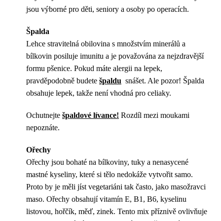
jsou výborné pro děti, seniory a osoby po operacích.
Špalda
Lehce stravitelná obilovina s množstvím minerálů a
bílkovin posiluje imunitu a je považována za nejzdravější
formu pšenice. Pokud máte alergii na lepek,
pravděpodobně budete
špaldu
snášet. Ale pozor! Špalda
obsahuje lepek, takže není vhodná pro celiaky.
Ochutnejte
špaldové lívance!
Rozdíl mezi moukami
nepoznáte.
Ořechy
Ořechy jsou bohaté na bílkoviny, tuky a nenasycené
mastné kyseliny, které si tělo nedokáže vytvořit samo.
Proto by je měli jíst vegetariáni tak často, jako masožravci
maso. Ořechy obsahují vitamín E, B1, B6, kyselinu
listovou, hořčík, měď, zinek. Tento mix příznivě ovlivňuje