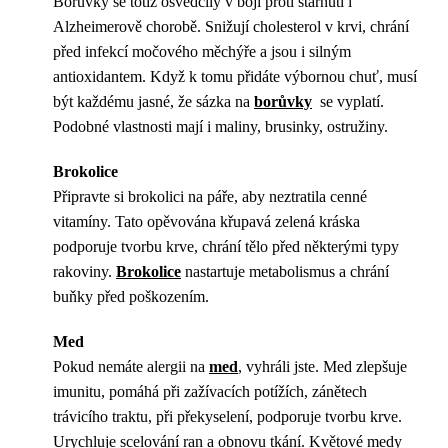
Borůvky se totiž osvědčily v boji proti stárnutí i
Alzheimerově chorobě. Snižují cholesterol v krvi, chrání
před infekcí močového měchýře a jsou i silným
antioxidantem. Když k tomu přidáte výbornou chuť, musí
být každému jasné, že sázka na
borůvky
se vyplatí.
Podobné vlastnosti mají i maliny, brusinky, ostružiny.
Brokolice
Připravte si brokolici na páře, aby neztratila cenné
vitamíny. Tato opěvována křupavá zelená kráska
podporuje tvorbu krve, chrání tělo před některými typy
rakoviny.
Brokolice
nastartuje metabolismus a chrání
buňky před poškozením.
Med
Pokud nemáte alergii na
med
, vyhráli jste. Med zlepšuje
imunitu, pomáhá při zažívacích potížích, zánětech
trávicího traktu, při překyselení, podporuje tvorbu krve.
Urychluje scelování ran a obnovu tkání. Květové medy