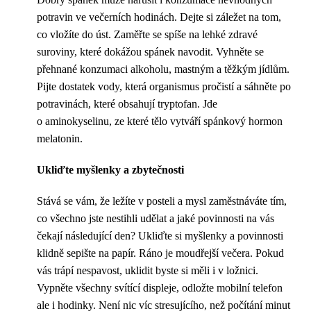
potravin ve večerních hodinách. Dejte si záležet na tom,
co vložíte do úst. Zaměřte se spíše na lehké zdravé
suroviny, které dokážou spánek navodit. Vyhněte se
přehnané konzumaci alkoholu, mastným a těžkým jídlům.
Pijte dostatek vody, která organismus pročistí a sáhněte po
potravinách, které obsahují tryptofan. Jde
o aminokyselinu, ze které tělo vytváří spánkový hormon
melatonin.
Ukliďte myšlenky a zbytečnosti
Stává se vám, že ležíte v posteli a mysl zaměstnáváte tím,
co všechno jste nestihli udělat a jaké povinnosti na vás
čekají následující den? Ukliďte si myšlenky a povinnosti
klidně sepište na papír. Ráno je moudřejší večera. Pokud
vás trápí nespavost, uklidit byste si měli i v ložnici.
Vypněte všechny svítící displeje, odložte mobilní telefon
ale i hodinky. Není nic víc stresujícího, než počítání minut