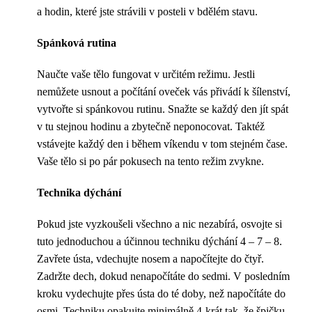
a hodin, které jste strávili v posteli v bdělém stavu.
Spánková rutina
Naučte vaše tělo fungovat v určitém režimu. Jestli
nemůžete usnout a počítání oveček vás přivádí k šílenství,
vytvořte si spánkovou rutinu. Snažte se každý den jít spát
v tu stejnou hodinu a zbytečně neponocovat. Taktéž
vstávejte každý den i během víkendu v tom stejném čase.
Vaše tělo si po pár pokusech na tento režim zvykne.
Technika dýchání
Pokud jste vyzkoušeli všechno a nic nezabírá, osvojte si
tuto jednoduchou a účinnou techniku dýchání 4 – 7 – 8.
Zavřete ústa, vdechujte nosem a napočítejte do čtyř.
Zadržte dech, dokud nenapočítáte do sedmi. V posledním
kroku vydechujte přes ústa do té doby, než napočítáte do
osmi. Techniku opakujte minimálně 4-krát tak, že špičku