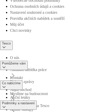
Všeobecné obchodní podmínky
Ochrana osobních údajů a cookies
Nastavení soukromí a cookies
Pravidla akčních nabídek a soutěží
Můj účet
Chci novinky
Tesco
O nás
Pomůžeme vám
Aktuální nabídka práce
Kontakt
Tiskové zprávy
Co nabízíme
Najdi obchod
Myslíme na budoucnost
Akční letáky
Časté otázky
Podmínky a nastavení
Obchodní skupina Tesco
Online nákupy