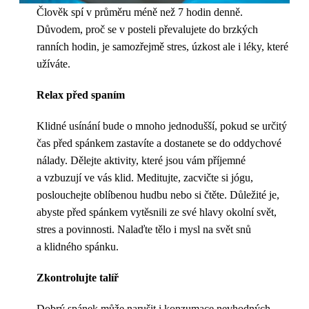
Člověk spí v průměru méně než 7 hodin denně.
Důvodem, proč se v posteli převalujete do brzkých
ranních hodin, je samozřejmě stres, úzkost ale i léky, které
užíváte.
Relax před spaním
Klidné usínání bude o mnoho jednodušší, pokud se určitý
čas před spánkem zastavíte a dostanete se do oddychové
nálady. Dělejte aktivity, které jsou vám příjemné
a vzbuzují ve vás klid. Meditujte, zacvičte si jógu,
poslouchejte oblíbenou hudbu nebo si čtěte. Důležité je,
abyste před spánkem vytěsnili ze své hlavy okolní svět,
stres a povinnosti. Nalaďte tělo i mysl na svět snů
a klidného spánku.
Zkontrolujte talíř
Dobrý spánek může narušit i konzumace nevhodných