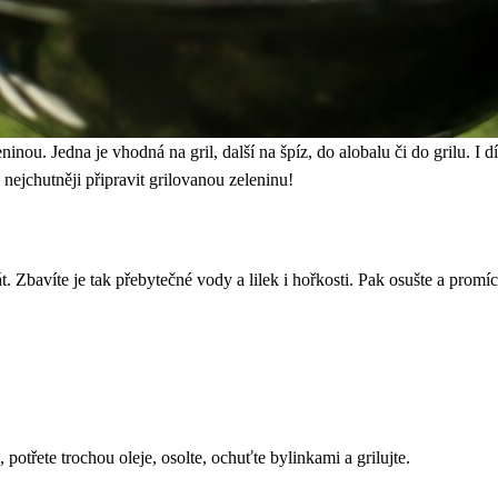
inou. Jedna je vhodná na gril, další na špíz, do alobalu či do grilu. I 
 nejchutněji připravit grilovanou zeleninu!
. Zbavíte je tak přebytečné vody a lilek i hořkosti. Pak osušte a promí
j, potřete trochou oleje, osolte, ochuťte bylinkami a grilujte.