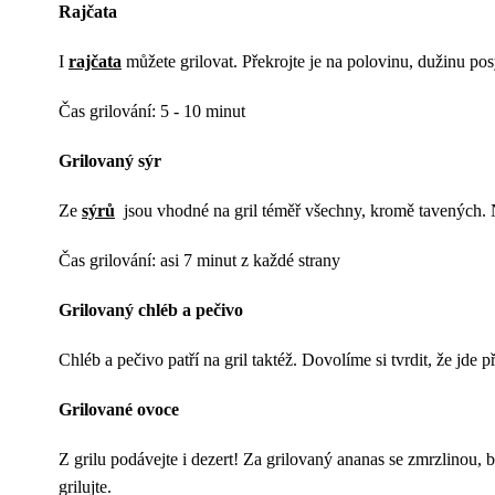
Rajčata
I
rajčata
můžete grilovat. Překrojte je na polovinu, dužinu po
Čas grilování: 5 - 10 minut
Grilovaný sýr
Ze
sýrů
jsou vhodné na gril téměř všechny, kromě tavených. Na
Čas grilování: asi 7 minut z každé strany
Grilovaný chléb a pečivo
Chléb a pečivo patří na gril taktéž. Dovolíme si tvrdit, že jde
Grilované ovoce
Z grilu podávejte i dezert! Za grilovaný ananas se zmrzlinou, 
grilujte.