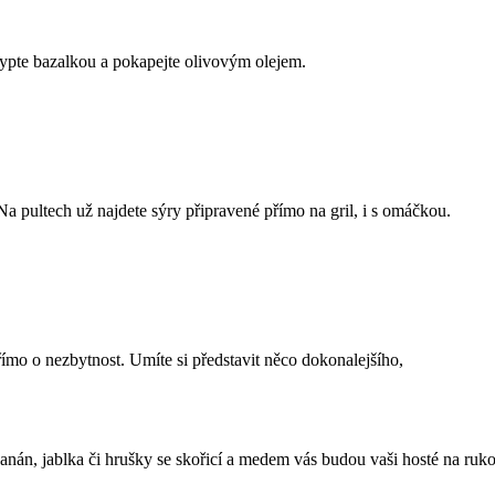
sypte bazalkou a pokapejte olivovým olejem.
 pultech už najdete sýry připravené přímo na gril, i s omáčkou.
 přímo o nezbytnost. Umíte si představit něco dokonalejšího,
banán, jablka či hrušky se skořicí a medem vás budou vaši hosté na ruk