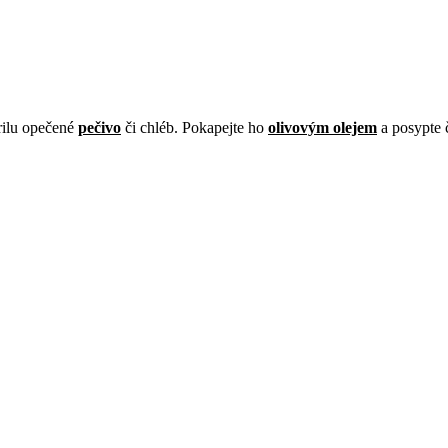
grilu opečené
pečivo
či chléb. Pokapejte ho
olivovým olejem
a posypte 