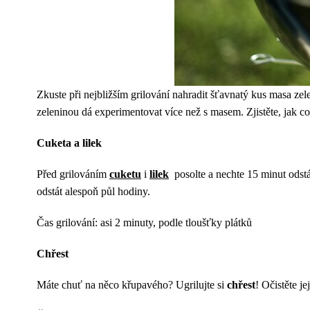
Zkuste při nejbližším grilování nahradit šťavnatý kus masa zelen
zeleninou dá experimentovat více než s masem. Zjistěte, jak co
Cuketa a lilek
Před grilováním
cuketu
i
lilek
posolte a nechte 15 minut odstát
odstát alespoň půl hodiny.
Čas grilování: asi 2 minuty, podle tloušťky plátků
Chřest
Máte chuť na něco křupavého? Ugrilujte si
chřest
! Očistěte je