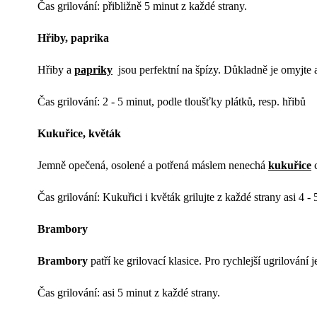
Čas grilování: přibližně 5 minut z každé strany.
Hřiby, paprika
Hřiby a
papriky
jsou perfektní na špízy. Důkladně je omyjte a
Čas grilování: 2 - 5 minut, podle tloušťky plátků, resp. hřibů
Kukuřice, květák
Jemně opečená, osolené a potřená máslem nenechá
kukuřice
c
Čas grilování: Kukuřici i květák grilujte z každé strany asi 4 - 
Brambory
Brambory
patří ke grilovací klasice. Pro rychlejší ugrilování 
Čas grilování: asi 5 minut z každé strany.