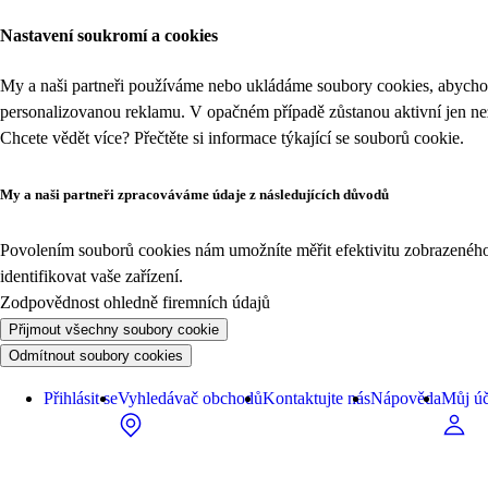
Nastavení soukromí a cookies
My a naši partneři používáme nebo ukládáme soubory cookies, abychom
personalizovanou reklamu. V opačném případě zůstanou aktivní jen n
Chcete vědět více? Přečtěte si informace týkající se
souborů cookie
.
My a naši partneři zpracováváme údaje z následujících důvodů
Povolením souborů cookies nám umožníte měřit efektivitu zobrazeného o
identifikovat vaše zařízení.
Zodpovědnost ohledně firemních údajů
Přijmout všechny soubory cookie
Odmítnout soubory cookies
Přihlásit se
Vyhledávač obchodů
Kontaktujte nás
Nápověda
Můj úč