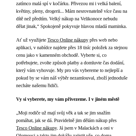
zatímco malá spí v kočárku. Přivezou mi i velká balení,
květiny, pleny, drogerii... Mám nesrovnatelně více času na
dítě než předtím. Velký nákup na Velikonoce nebudu
dělat jinak,“ Spokojeně pokyvuje hlavou mladá maminka.
Ať už využijete
Tesco Online nákupy
přes web nebo
aplikaci, v nabídce najdete přes 18 tisíc položek za stejnou
cenu jako v kamenném obchodě. Vyberte si, co
potřebujete, zvolte způsob platby a domluvte čas dodání,
který vám vyhovuje. My pro vás vybereme to nejlepší a
pokud by se vám náš výběr nezamlouval, zboží jednoduše
necháte našemu řidiči.
Vy si vyberete, my vám přivezeme. I v jiném městě
„Moji rodiče už mají svůj věk a tak se jim snažím
pomáhat, jak se dá. Pravidelně jim dělám nákup přes
Tesco Online nákupy
. Já jsem v Malackách a oni v
Olomouci a takto jim dokážu zajistit vše, co doma