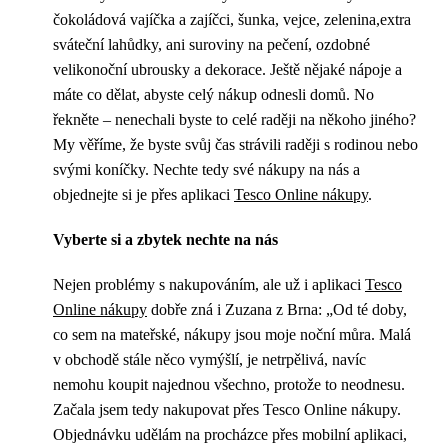
čokoládová vajíčka a zajíčci, šunka, vejce, zelenina,extra
sváteční lahůdky, ani suroviny na pečení, ozdobné
velikonoční ubrousky a dekorace. Ještě nějaké nápoje a
máte co dělat, abyste celý nákup odnesli domů. No
řekněte – nenechali byste to celé raději na někoho jiného?
My věříme, že byste svůj čas strávili raději s rodinou nebo
svými koníčky. Nechte tedy své nákupy na nás a
objednejte si je přes aplikaci
Tesco Online nákupy
.
Vyberte si a zbytek nechte na nás
Nejen problémy s nakupováním, ale už i aplikaci
Tesco
Online nákupy
dobře zná i Zuzana z Brna: „Od té doby,
co sem na mateřské, nákupy jsou moje noční můra. Malá
v obchodě stále něco vymýšlí, je netrpělivá, navíc
nemohu koupit najednou všechno, protože to neodnesu.
Začala jsem tedy nakupovat přes Tesco Online nákupy.
Objednávku udělám na procházce přes mobilní aplikaci,