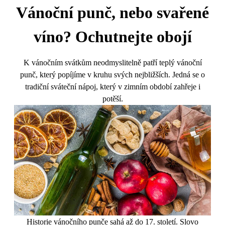
Vánoční punč, nebo svařené
víno? Ochutnejte obojí
K vánočním svátkům neodmyslitelně patří teplý vánoční
punč, který popíjíme v kruhu svých nejbližších. Jedná se o
tradiční sváteční nápoj, který v zimním období zahřeje i
potěší.
Historie vánočního punče sahá až do 17. století. Slovo