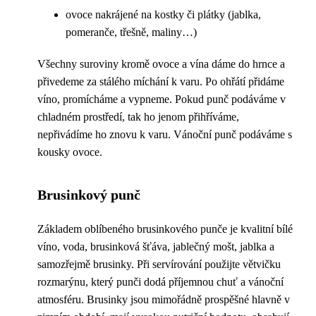
ovoce nakrájené na kostky či plátky (jablka,
pomeranče, třešně, maliny…)
Všechny suroviny kromě ovoce a vína dáme do hrnce a
přivedeme za stálého míchání k varu. Po ohřátí přidáme
víno, promícháme a vypneme. Pokud punč podáváme v
chladném prostředí, tak ho jenom přihříváme,
nepřivádíme ho znovu k varu. Vánoční punč podáváme s
kousky ovoce.
Brusinkový punč
Základem oblíbeného brusinkového punče je kvalitní bílé
víno, voda, brusinková šťáva, jablečný mošt, jablka a
samozřejmě brusinky. Při servírování použijte větvičku
rozmarýnu, který punči dodá příjemnou chuť a vánoční
atmosféru. Brusinky jsou mimořádně prospěšné hlavně v