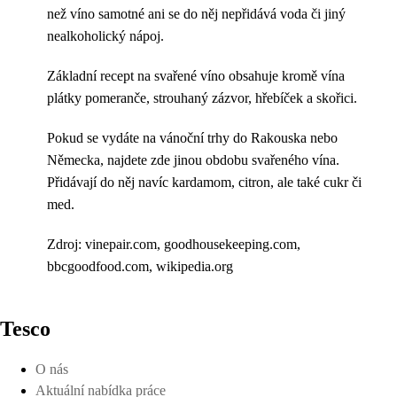
než víno samotné ani se do něj nepřidává voda či jiný
nealkoholický nápoj.
Základní recept na svařené víno obsahuje kromě vína
plátky pomeranče, strouhaný zázvor, hřebíček a skořici.
Pokud se vydáte na vánoční trhy do Rakouska nebo
Německa, najdete zde jinou obdobu svařeného vína.
Přidávají do něj navíc kardamom, citron, ale také cukr či
med.
Zdroj: vinepair.com, goodhousekeeping.com,
bbcgoodfood.com, wikipedia.org
Tesco
O nás
Aktuální nabídka práce