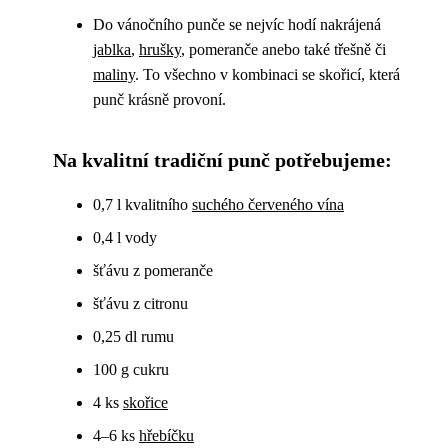
Do vánočního punče se nejvíc hodí nakrájená
jablka
,
hrušky
, pomeranče anebo také třešně či
maliny
. To všechno v kombinaci se skořicí, která
punč krásně provoní.
Na kvalitní tradiční punč potřebujeme:
0,7 l kvalitního
suchého červeného vína
0,4 l vody
šťávu z pomeranče
šťávu z citronu
0,25 dl rumu
100 g cukru
4 ks
skořice
4–6 ks
hřebíčku