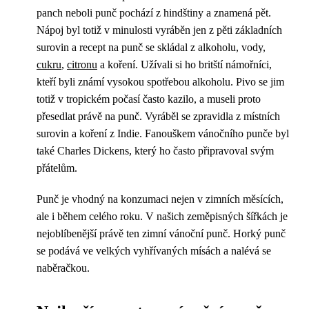
panch neboli punč pochází z hindštiny a znamená pět.
Nápoj byl totiž v minulosti vyráběn jen z pěti základních
surovin a recept na punč se skládal z alkoholu, vody,
cukru
,
citronu
a koření. Užívali si ho britští námořníci,
kteří byli známí vysokou spotřebou alkoholu. Pivo se jim
totiž v tropickém počasí často kazilo, a museli proto
přesedlat právě na punč. Vyráběl se zpravidla z místních
surovin a koření z Indie. Fanouškem vánočního punče byl
také Charles Dickens, který ho často připravoval svým
přátelům.
Punč je vhodný na konzumaci nejen v zimních měsících,
ale i během celého roku. V našich zeměpisných šířkách je
nejoblíbenější právě ten zimní vánoční punč. Horký punč
se podává ve velkých vyhřívaných mísách a nalévá se
naběračkou.