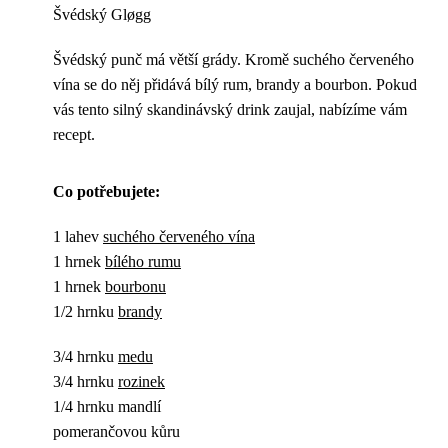
Švédský Gløgg
Švédský punč má větší grády. Kromě suchého červeného
vína se do něj přidává bílý rum, brandy a bourbon. Pokud
vás tento silný skandinávský drink zaujal, nabízíme vám
recept.
Co potřebujete:
1 lahev
suchého červeného vína
1 hrnek
bílého rumu
1 hrnek
bourbonu
1/2 hrnku
brandy
3/4 hrnku
medu
3/4 hrnku
rozinek
1/4 hrnku mandlí
pomerančovou kůru