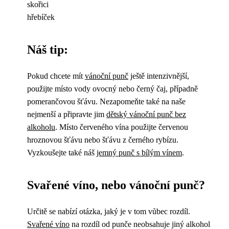
skořici
hřebíček
Náš tip:
Pokud chcete mít
vánoční punč
ještě intenzivnější,
použijte místo vody ovocný nebo černý čaj, případně
pomerančovou šťávu. Nezapomeňte také na naše
nejmenší a připravte jim
dětský vánoční punč bez
alkoholu
. Místo červeného vína použijte červenou
hroznovou šťávu nebo šťávu z černého rybízu.
Vyzkoušejte také náš
jemný punč s bílým vínem
.
Svařené víno, nebo vánoční punč?
Určitě se nabízí otázka, jaký je v tom vůbec rozdíl.
Svařené víno
na rozdíl od punče neobsahuje jiný alkohol