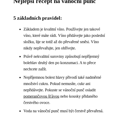
Nejlepší recept na vánoční punč
5 základních pravidel:
Základem je kvalitní víno. Používejte jen takové
víno, které máte rádi. Víno přidávejte jako poslední
složku, lije se totiž až do převařené směsi. Víno
nikdy nepřevařujte, jen ohřívejte.
Právě nekvalitní suroviny způsobují nepříjemný
bolehlav druhý den po konzumaci. A to přece
nechcete zažít.
Nepříjemnou bolest hlavy přivodí také nadměrné
množství cukru. Pokud nemusíte, cukr ani
nepřidávejte. Pokuste se vánoční punč osladit
pomerančovou šťávou
nebo kousky přidaného
čerstvého ovoce.
Voda na vánoční punč musí být čerstvě převařená.