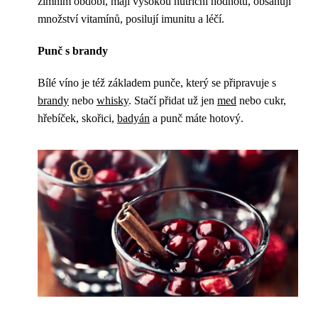
zimním období, mají vysokou nutriční hodnotu, obsahují
množství vitamínů, posilují imunitu a léčí.
Punč s brandy
Bílé víno je též základem punče, který se připravuje s
brandy
nebo
whisky
. Stačí přidat už jen
med
nebo cukr,
hřebíček, skořici,
badyán
a punč máte hotový.