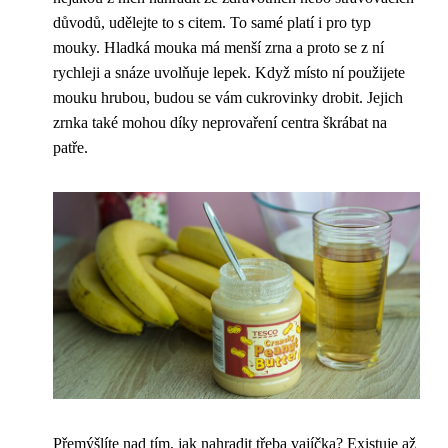
důvodů, udělejte to s citem. To samé platí i pro typ
mouky. Hladká mouka má menší zrna a proto se z ní
rychleji a snáze uvolňuje lepek. Když místo ní použijete
mouku hrubou, budou se vám cukrovinky drobit. Jejich
zrnka také mohou díky neprovaření centra škrábat na
patře.
Přemýšlíte nad tím, jak nahradit třeba vajíčka? Existuje až