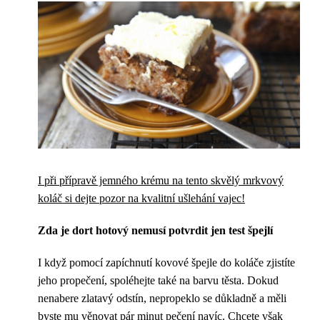
I při přípravě jemného krému na tento skvělý mrkvový
koláč si dejte pozor na kvalitní ušlehání vajec!
Zda je dort hotový nemusí potvrdit jen test špejlí
I když pomocí zapíchnutí kovové špejle do koláče zjistíte
jeho propečení, spoléhejte také na barvu těsta. Dokud
nenabere zlatavý odstín, nepropeklo se důkladně a měli
byste mu věnovat pár minut pečení navíc. Chcete však