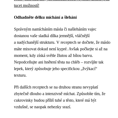
tucet možností!
Odhadněte délku míchání a šlehání
Správným namícháním másla či našleháním vajec
dostanou vaše sladká dílka jemnější, vláčnější
a nadýchanější strukturu. V receptech se dočtete, že máslo
máte mixovat dokud není kypré. Avšak počkejte si až na
moment, kdy získá světle žlutou až bílou barvu.
Nepodceňujte ani hnětení těsta na chléb – rozvíjíte tak
lepek, který způsobuje jeho specifickou „žvýkací“
texturu.
Při dalších receptech se na druhou stranu nevyplatí
zbytečně dlouho a intenzivně míchat. Způsobíte tím, že
cukrovinky budou příliš tuhé a těsto, které má být
vzdušné, se naopak nehezky srazí.