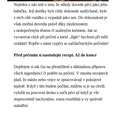
Nejeden z nás snil o tom, že někdy dovede péct jako jeho
babička. Její dortíky byli vždy dokonale nadýchané, bylo
z nich cítit vanilku a vypadali jako sen. Do dokonalosti je
však možná dovedla právě díky zkušenostem
s nedopečeným těstem či sraženým krémem. Jak se
vyvarovat chyb při pečení a které „fígle“ bychom při měli
ovládat? Pojďte s námi vypéct se začátečnickým pečením!
Před pečením si nastudujte recept. Až do konce
Dopřejete si tak čas na přemýšlení a důkladnou přípravu
všech ingrediencí či potřeb na pečení. V mnoha receptech
platí, že máslo nebo vejce se zpracovávají v pokojové
teplotě. Když s tím budete počítat, můžete si je na chvíli
vyložit na pracovní desku a začít péct až když je vše
stoprocentně nachystáno, roura rozehřátá a vy správně
naladění.