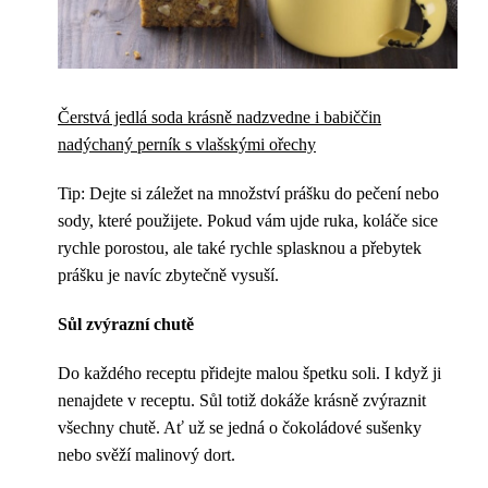
Čerstvá jedlá soda krásně nadzvedne i babiččin
nadýchaný perník s vlašskými ořechy
Tip: Dejte si záležet na množství prášku do pečení nebo
sody, které použijete. Pokud vám ujde ruka, koláče sice
rychle porostou, ale také rychle splasknou a přebytek
prášku je navíc zbytečně vysuší.
Sůl zvýrazní chutě
Do každého receptu přidejte malou špetku soli. I když ji
nenajdete v receptu. Sůl totiž dokáže krásně zvýraznit
všechny chutě. Ať už se jedná o čokoládové sušenky
nebo svěží malinový dort.