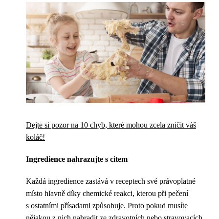
Dejte si pozor na 10 chyb, které mohou zcela zničit váš
koláč!
Ingredience nahrazujte s citem
Každá ingredience zastává v receptech své právoplatné
místo hlavně díky chemické reakci, kterou při pečení
s ostatními přísadami způsobuje. Proto pokud musíte
nějakou z nich nahradit ze zdravotních nebo stravovacích