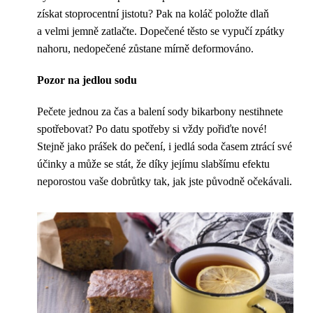
získat stoprocentní jistotu? Pak na koláč položte dlaň
a velmi jemně zatlačte. Dopečené těsto se vypučí zpátky
nahoru, nedopečené zůstane mírně deformováno.
Pozor na jedlou sodu
Pečete jednou za čas a balení sody bikarbony nestihnete
spotřebovat? Po datu spotřeby si vždy pořiďte nové!
Stejně jako prášek do pečení, i jedlá soda časem ztrácí své
účinky a může se stát, že díky jejímu slabšímu efektu
neporostou vaše dobrůtky tak, jak jste původně očekávali.