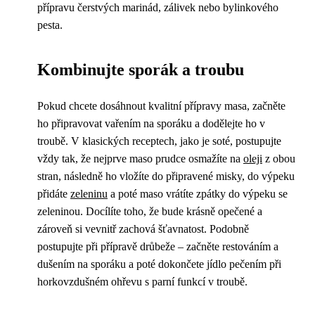
přípravu čerstvých marinád, zálivek nebo bylinkového
pesta.
Kombinujte sporák a troubu
Pokud chcete dosáhnout kvalitní přípravy masa, začněte
ho připravovat vařením na sporáku a dodělejte ho v
troubě. V klasických receptech, jako je soté, postupujte
vždy tak, že nejprve maso prudce osmažíte na
oleji
z obou
stran, následně ho vložíte do připravené misky, do výpeku
přidáte
zeleninu
a poté maso vrátíte zpátky do výpeku se
zeleninou. Docílíte toho, že bude krásně opečené a
zároveň si vevnitř zachová šťavnatost. Podobně
postupujte při přípravě drůbeže – začněte restováním a
dušením na sporáku a poté dokončete jídlo pečením při
horkovzdušném ohřevu s parní funkcí v troubě.