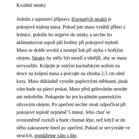
Kvalitní steaky
Jedním z tajemství přípravy
šťavnatých steaků
je
pokojová teplota masa. Pokud jste maso vytáhli přímo z
lednice, položte ho nejprve do misky a nechte ho
aklimatizovat aspoň půl hodiny při pokojové teplotě.
Maso se dobře uvolní a neutrpí šok při styku s horkým
olejem.
Steaky
by měly být menší a silnější, aby se maso
nevysušilo. Krájejte je ostrým kuchařským nožem na
desce na krájení masa a porcujte na zhruba 2,5 cm silné
kusy. Maso důkladně vysušte papírovými utěrkami, jinak
vám bude na pánvi prskat. Maso před grilováním nesolte
ani nekořeňte. Pokapejte ho jen kvalitním panenským
olivovým olejem. Po upečení nechte steak odpočívat při
pokojové teplotě nejméně 5 minut. Jeho chuť se
rovnoměrně rozloží a bude chutnat lépe, než když se do
něho zakousnete hned po upečení. Pokud se nevyznáte ve
steacích,
pomůžeme vám s tím
.