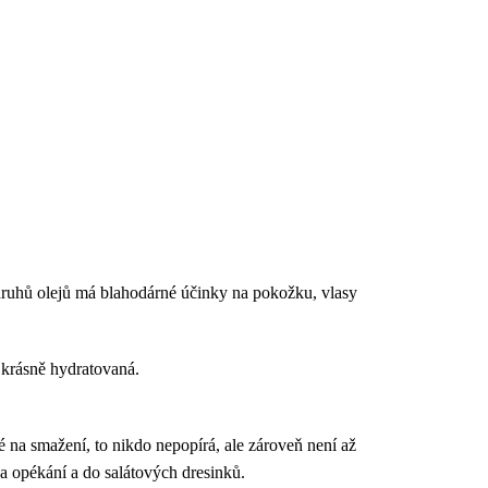
druhů olejů má blahodárné účinky na pokožku, vlasy
e krásně hydratovaná.
é na smažení, to nikdo nepopírá, ale zároveň není až
na opékání a do salátových dresinků.