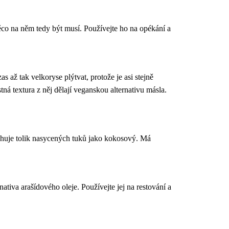
něco na něm tedy být musí. Používejte ho na opékání a
s až tak velkoryse plýtvat, protože je asi stejně
ná textura z něj dělají veganskou alternativu másla.
sahuje tolik nasycených tuků jako kokosový. Má
nativa arašídového oleje. Používejte jej na restování a