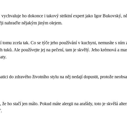
y, vychvaluje ho dokonce i takový striktní expert jako Igor Bukovský, 
ději nahraďte nějakým jiným olejem.
í tomu zcela tak. Co se týče jeho používání v kuchyni, nemusíte s ním za
tuků. Ale používejte jej na pečení, tam je skvělý. Jeho krémová a mast
aty.
tici do zdravého životního stylu na něj nedají dopustit, protože neob
e ho stačí jen málo. Pokud máte alergii na arašídy, toto je skvělá alter
ť.