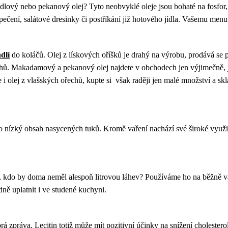
ový nebo pekanový olej? Tyto neobvyklé oleje jsou bohaté na fosfor, n
í, salátové dresinky či postříkání již hotového jídla. Vašemu menu do
dlí
do koláčů. Olej z lískových oříšků je drahý na výrobu, prodává se 
chů. Makadamový a pekanový olej najdete v obchodech jen výjimečně, je 
i olej z vlašských ořechů, kupte si však raději jen malé množství a s
o nízký obsah nasycených tuků. Kromě vaření nachází své široké využit
, kdo by doma neměl alespoň litrovou láhev? Používáme ho na běžně va
dně uplatnit i ve studené kuchyni.
brá zpráva. Lecitin totiž může mít pozitivní účinky na snížení cholester