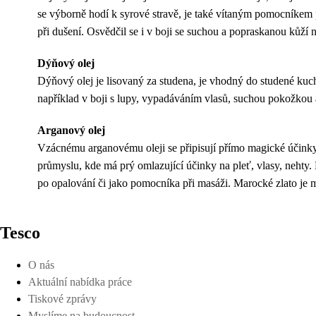
se výborně hodí k syrové stravě, je také vítaným pomocníkem 
při dušení. Osvědčil se i v boji se suchou a popraskanou kůží 
Dýňový olej
Dýňový olej je lisovaný za studena, je vhodný do studené kuch
například v boji s lupy, vypadáváním vlasů, suchou pokožkou 
Arganový olej
Vzácnému arganovému oleji se připisují přímo magické účinky.
průmyslu, kde má prý omlazující účinky na pleť, vlasy, nehty.
po opalování či jako pomocníka při masáži. Marocké zlato je m
Tesco
O nás
Aktuální nabídka práce
Tiskové zprávy
Myslíme na budoucnost