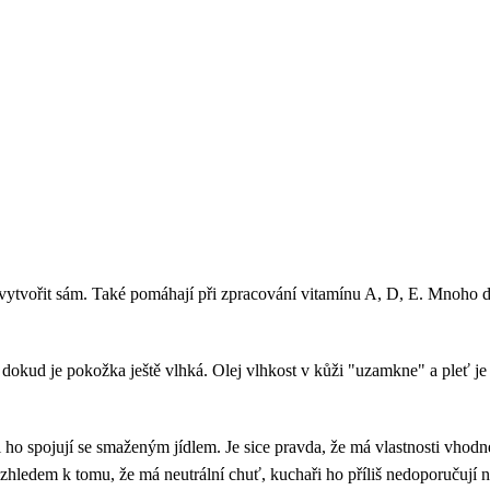
 vytvořit sám. Také pomáhají při zpracování vitamínu A, D, E. Mnoho 
k, dokud je pokožka ještě vlhká. Olej vlhkost v kůži "uzamkne" a pleť j
si ho spojují se smaženým jídlem. Je sice pravda, že má vlastnosti vhodn
Vzhledem k tomu, že má neutrální chuť, kuchaři ho příliš nedoporučují 