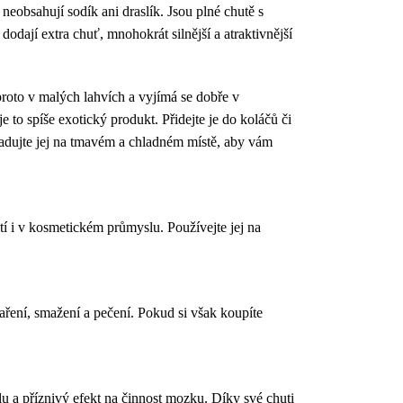
eobsahují sodík ani draslík. Jsou plné chutě s
dají extra chuť, mnohokrát silnější a atraktivnější
proto v malých lahvích a vyjímá se dobře v
to spíše exotický produkt. Přidejte je do koláčů či
kladujte jej na tmavém a chladném místě, aby vám
í i v kosmetickém průmyslu. Používejte jej na
ření, smažení a pečení. Pokud si však koupíte
olu a příznivý efekt na činnost mozku. Díky své chuti