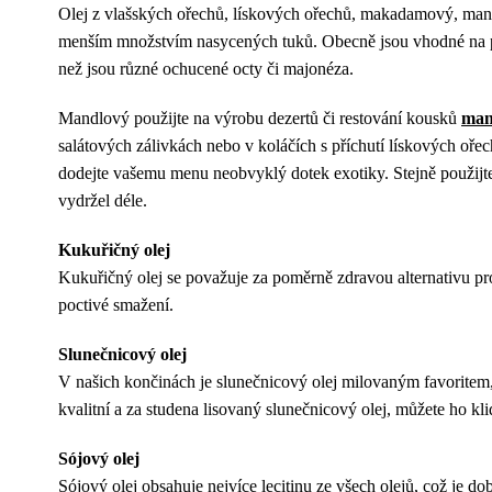
Olej z vlašských ořechů, lískových ořechů, makadamový, mandl
menším množstvím nasycených tuků. Obecně jsou vhodné na pečen
než jsou různé ochucené octy či majonéza.
Mandlový použijte na výrobu dezertů či restování kousků
man
salátových zálivkách nebo v koláčích s příchutí lískových oře
dodejte vašemu menu neobvyklý dotek exotiky. Stejně použijte 
vydržel déle.
Kukuřičný olej
Kukuřičný olej se považuje za poměrně zdravou alternativu pr
poctivé smažení.
Slunečnicový olej
V našich končinách je slunečnicový olej milovaným favoritem
kvalitní a za studena lisovaný slunečnicový olej, můžete ho kli
Sójový olej
Sójový olej obsahuje nejvíce lecitinu ze všech olejů, což je do