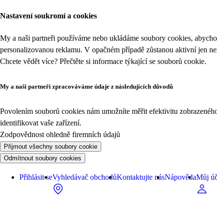
Nastavení soukromí a cookies
My a naši partneři používáme nebo ukládáme soubory cookies, abychom
personalizovanou reklamu. V opačném případě zůstanou aktivní jen n
Chcete vědět více? Přečtěte si informace týkající se
souborů cookie
.
My a naši partneři zpracováváme údaje z následujících důvodů
Povolením souborů cookies nám umožníte měřit efektivitu zobrazeného o
identifikovat vaše zařízení.
Zodpovědnost ohledně firemních údajů
Přijmout všechny soubory cookie
Odmítnout soubory cookies
Přihlásit se
Vyhledávač obchodů
Kontaktujte nás
Nápověda
Můj úč