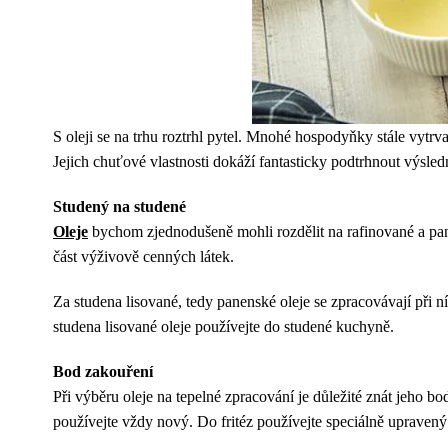
S oleji se na trhu roztrhl pytel. Mnohé hospodyňky stále vytrva
Jejich chuťové vlastnosti dokáží fantasticky podtrhnout výsledn
Studený na studené
Oleje
bychom zjednodušeně mohli rozdělit na rafinované a panen
část výživově cenných látek.
Za studena lisované, tedy panenské oleje se zpracovávají při n
studena lisované oleje používejte do studené kuchyně.
Bod zakouření
Při výběru oleje na tepelné zpracování je důležité znát jeho bod
používejte vždy nový. Do fritéz používejte speciálně upravený f