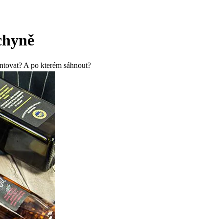
chyně
entovat? A po kterém sáhnout?