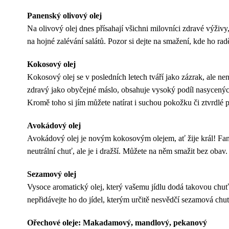
Panenský olivový olej
Na olivový olej dnes přísahají všichni milovníci zdravé výživ
na hojné zalévání salátů. Pozor si dejte na smažení, kde ho ra
Kokosový olej
Kokosový olej se v posledních letech tváří jako zázrak, ale nen
zdravý jako obyčejné máslo, obsahuje vysoký podíl nasycených 
Kromě toho si jím můžete natírat i suchou pokožku či ztvrdlé p
Avokádový olej
Avokádový olej je novým kokosovým olejem, ať žije král! Fana
neutrální chuť, ale je i dražší. Můžete na něm smažit bez obav.
Sezamový olej
Vysoce aromatický olej, který vašemu jídlu dodá takovou chuť, ž
nepřidávejte ho do jídel, kterým určitě nesvědčí sezamová chu
Ořechové oleje: Makadamový, mandlový, pekanový