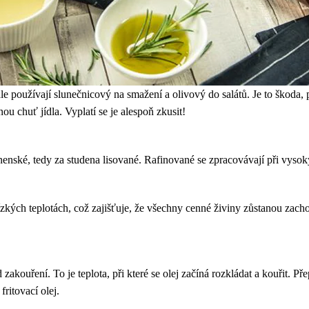
le používají slunečnicový na smažení a olivový do salátů. Je to škoda, p
ou chuť jídla. Vyplatí se je alespoň zkusit!
ské, tedy za studena lisované. Rafinované se zpracovávají při vysokých
ízkých teplotách, což zajišťuje, že všechny cenné živiny zůstanou zacho
 zakouření. To je teplota, při které se olej začíná rozkládat a kouřit. Př
ritovací olej.