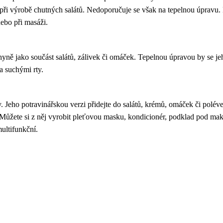
při výrobě chutných salátů. Nedoporučuje se však na tepelnou úpravu. 
nebo při masáži.
yně jako součást salátů, zálivek či omáček. Tepelnou úpravou by se je
a suchými rty.
 Jeho potravinářskou verzi přidejte do salátů, krémů, omáček či polév
 Můžete si z něj vyrobit pleťovou masku, kondicionér, podklad pod mak
ultifunkční.